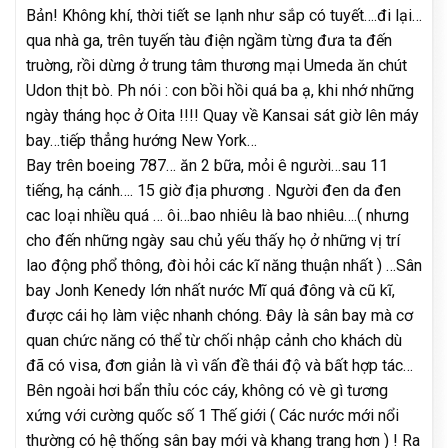
Bản! Không khí, thời tiết se lạnh như sắp có tuyết….đi lại…
qua nhà ga, trên tuyến tàu điện ngầm từng đưa ta đến
truờng, rồi dừng ở trung tâm thương mại Umeda ăn chút
Udon thịt bò. Ph nói : con bồi hồi quá ba ạ, khi nhớ những
ngày tháng học ở Oita !!!! Quay về Kansai sát giờ lên máy
bay…tiếp thẳng hướng New York…
Bay trên boeing 787… ăn 2 bữa, mỏi ê người…sau 11
tiếng, hạ cánh…. 15 giờ địa phương . Người đen da đen
cac loại nhiều quá … ôi…bao nhiêu là bao nhiêu….( nhưng
cho đến những ngày sau chủ yếu thấy họ ở những vị trí
lao động phổ thông, đòi hỏi các kĩ năng thuận nhất ) …Sân
bay Jonh Kenedy lớn nhất nước Mĩ quá đông và cũ kĩ,
được cái họ làm việc nhanh chóng. Đây là sân bay mà cơ
quan chức năng có thể từ chối nhập cảnh cho khách dù
đã có visa, đơn giản là vì vấn đề thái độ và bất hợp tác…
Bên ngoài hơi bẩn thỉu cóc cáy, không có vè gì tương
xứng với cường quốc số 1 Thế giới ( Các nước mới nổi
thường có hệ thống sân bay mới và khang trang hơn ) ! Ra