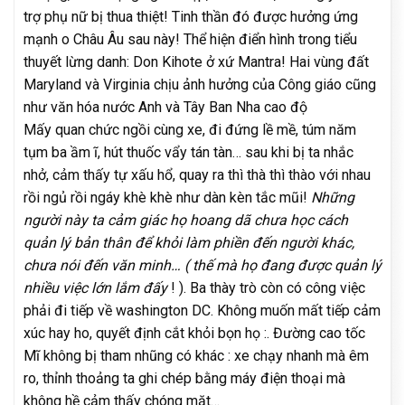
trợ phụ nữ bị thua thiệt! Tinh thần đó được hưởng ứng
mạnh o Châu Âu sau này! Thể hiện điển hình trong tiểu
thuyết lừng danh: Don Kihote ở xứ Mantra! Hai vùng đất
Maryland và Virginia chịu ảnh hưởng của Công giáo cũng
như văn hóa nước Anh và Tây Ban Nha cao độ
Mấy quan chức ngồi cùng xe, đi đứng lề mề, túm năm
tụm ba ầm ĩ, hút thuốc vẩy tán tàn… sau khi bị ta nhắc
nhở, cảm thấy tự xấu hổ, quay ra thì thà thì thào với nhau
rồi ngủ rồi ngáy khè khè như dàn kèn tắc mũi!
Những
người này ta cảm giác họ hoang dã chưa học cách
quản lý bản thân để khỏi làm phiền đến người khác,
chưa nói đến văn minh… ( thế mà họ đang được quản lý
nhiều việc lớn lắm đấy
! ). Ba thày trò còn có công việc
phải đi tiếp về washington DC. Không muốn mất tiếp cảm
xúc hay ho, quyết định cắt khỏi bọn họ :. Đường cao tốc
Mĩ không bị tham nhũng có khác : xe chạy nhanh mà êm
ro, thỉnh thoảng ta ghi chép bằng máy điện thoại mà
không hề cảm thấy chóng mặt…