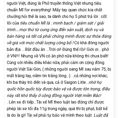
người Việt, đúng là Phở truyền thống Việt nhưng tiêu
chuẩn Mĩ for everything! Mấy tay quan chức kia chất
chưởng hỏi thế là sao, ta dành cho họ 5 phút trả lời : cốt
lõi của
tiêu chuẩn Mĩ là : minh bạch / giám sát / giải
trình….mọi thứ từ cung ứng đến sản xuất, dịch vụ và
bán hàng và tất cả phải chứng minh được sự thỏa đáng
về giá với mức chất lượng công bố !
Có khá đông người
bản địa ….Bắt đầu ăn …Trời ơi! Đúng thế rồi! Giời ơi… phở
ở VN!!! Nhưng về VN có ăn phở nữa không thì chưa biết!
Cùng với nhiều điều khác nữa, phải cảm ơn cộng đồng
người Việt Sài Gòn, ( những người sang Mĩ sau năm 75, bị
mất trắng tay, niềm tin trắng lòng…) …cả những nơi khác,
khi ba thày trò đến và qua, cả ở Saigon Litle…
nhờ họ
quốc hồn quốc túy được bảo vệ và được tôn trọng, điều
này rất khó thấy ở cộng đồng người Việt miền Bắc!
. Lên xe đi tiếp…Tài xế Mĩ theo luật lao động chỉ được
phép lái xe tối đa 11g trong ngày, quá thì bị phạt, bất kể
là do là gì! Tài xế phải tự bảo vệ mình theo luật.
Luật đã