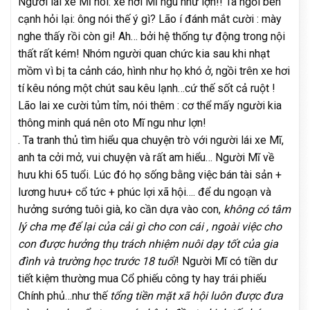
Người lái xe Mĩ nói: xe hơi Mĩ ngu như lợn!! Ta ngồi bên
cạnh hỏi lại: ông nói thế ý gì? Lão í đánh mắt cười : mày
nghe thấy rồi còn gi! Ah… bởi hệ thống tự động trong nội
thất rất kém! Nhóm người quan chức kia sau khi nhạt
mồm vì bị ta cảnh cáo, hình như họ khó ở, ngồi trên xe hơi
tí kêu nóng một chút sau kêu lạnh…cứ thế sốt cả ruột !
Lão lai xe cười tủm tỉm, nói thêm : cơ thể mấy người kia
thông minh quá nên oto Mĩ ngu như lợn!
. Ta tranh thủ tìm hiểu qua chuyện trò với người lái xe Mĩ,
anh ta cởi mở, vui chuyện và rất am hiểu… Người Mĩ về
hưu khi 65 tuổi. Lúc đó họ sống bằng việc bán tài sản +
lương hưu+ cổ tức + phúc lợi xã hội…. để du ngoạn và
hưởng sướng tuôi già, ko cần dựa vào con,
không có tâm
lý cha mẹ để lại của cải gì cho con cái , ngoài việc cho
con được hưởng thụ trách nhiệm nuôi dạy tốt của gia
đình và trường học trước 18 tuổi
! Người Mĩ có tiền dư
tiết kiệm thường mua Cổ phiếu công ty hay trái phiếu
Chính phủ…như thế
tổng tiền mặt xã hội luôn được đưa