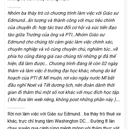
…………..
Nhóm ba thày trò có chương trình làm việc với Giáo sư
Edmund…ấn tượng và thành công với mục tiêu chính
của chuyến đi: hợp tác trao đổi cơ hội và xúc tiến đạo
tào giữa Trường của ông và PTI…Nhóm Giáo sư
Edmund cho chúng tôi cảm giác làm việc chính xác,
chuyên nghiệp và vô cùng chuyên chú, nghiêm túc…về
phía họ cũng đáng giá cao chúng tôi những gì đã thể
hiện, đã làm được… Chương trình đáng lẽ còn 02 ngày
thăm và làm việc ở trường đại học khác, nhưng do kế
hoạch của PTI đi Mĩ muộn, rơi vào ngày nước Mĩ bắt
đầu nghỉ Noel và Tết dương lịch, nên đoàn dành thời
gian đi thăm thú một số nơi khác với mục đích học tập.
( khi đưa lên web riêng, không post những phần này )….
………………
Rời nơi làm việc với Giáo sư Edmund… ba thày trò thuê xe
khác, trực chỉ trung tâm Washington DC…. Đường 8 làn
chạy xuyên qua cánh rừng mênh mông với thảm thực vật.