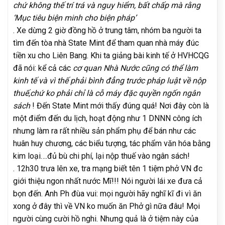
chứ không thế trí trá và nguy hiểm, bất chấp mà rằng
‘Mục tiêu biện minh cho biện pháp’
. Xe dừng 2 giờ đồng hồ ở trung tâm, nhóm ba người ta
tìm đến tòa nhà State Mint để tham quan nhà máy đúc
tiền xu cho Liên Bang. Khi ta giảng bài kinh tế ở HVHCQG
đã nói: kể cả các
cơ quan Nhà Nước cũng có thể làm
kinh tế và vì thế phải bình đẳng trước pháp luật về nộp
thuế,chứ ko phải chỉ là cỗ máy đặc quyền ngốn ngân
sách
! Đến State Mint mới thấy đúng quá! Nơi đây còn là
một điểm đến du lịch, hoạt động như 1 DNNN công ích
nhưng làm ra rất nhiều sản phẩm phụ để bán như các
huân huy chương, các biểu tượng, tác phẩm văn hóa bằng
kim loại….đủ bù chi phí, lại nộp thuế vào ngân sách!
. 12h30 trưa lên xe, tra mạng biết tên 1 tiệm phở VN đc
giới thiệu ngon nhất nước Mĩ!!! Nói người lái xe đưa cả
bọn đến. Anh Ph đùa vui: mọi người hãy nghĩ kĩ đi vì ăn
xong ở đây thì về VN ko muốn ăn Phở gì nữa đâu! Mọi
người cùng cười hồ nghi. Nhưng quả là ở tiệm này của