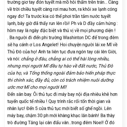
trường giơ tay đón tuyết mà mồ hôi thấm trên trán… Càng
về trời chiều tuyết càng rơi mau hơn, ra khỏi xe lạnh cóng
ngay đc! Ta trước kia có thể phơi trần tắm nước tuyết
lạnh, bây giờ đã thấy run lên rồi! Ph và D đầy cảm hứng :
hôm nay là ngày đặc biệt và thú vị về mọi phương diện !
. Ba người đi đến phi trường Washinton DC để trong đêm
sẽ hạ cánh ơ Los Angelet! Hoi chuyện người lái xe Mĩ về
Thủ Đô của họ! Anh ta liên tục đưa ngón tay cái lên Giời,
và nói:
chẳng ở đâu, chẳng ai có thể hài lòng nhiều,
nhưng mọi người Mĩ đều tự hào về đất nước, Thủ Đô
của họ, và Tổng thống ngoài đảm bảo hiến pháp thực
thi chính xác, đầy đủ, còn có trách nhiệm nuôi dưỡng
ước mơ Mĩ cho mọi người Mĩ!
Đến sân bay. Ôi thủ tục đi máy bay nội địa nhiêu khê hơn
tuyến quốc tế nhiều ! Quy trình rắc rối tốn thời gian và
nhân lực! Đến 5 cửa thủ tục mới biết số ghế ngồi. Lên
máy bay, chậm 30 ph mới khàng khạc lăn bánh! Ba thày
trò đường Tăng lại cân đẩu vân…trong đêm Noel! Ở đó