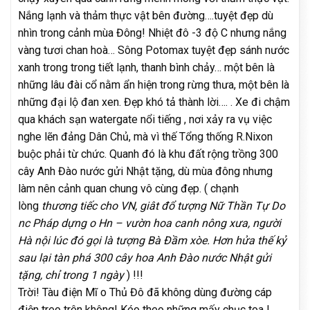
Nắng lạnh và thảm thực vật bên đường….tuyệt đẹp dù
nhìn trong cảnh mùa Đông! Nhiệt đô -3 độ C nhưng nắng
vàng tươi chan hoà… Sông Potomax tuyệt đẹp sánh nước
xanh trong trong tiết lạnh, thanh bình chảy… một bên là
những lâu đài cổ nằm ẩn hiện trong rừng thưa, một bên là
những đại lộ đan xen. Đẹp khó tả thành lời…. . Xe đi chậm
qua khách sạn watergate nổi tiếng , nơi xảy ra vụ việc
nghe lẽn đảng Dân Chủ, mà vì thế Tổng thống R.Nixon
buộc phải từ chức. Quanh đó là khu đất rộng trồng 300
cây Anh Đào nước gửi Nhật tặng, dù mùa đông nhưng
làm nên cảnh quan chung vô cùng đẹp. ( chạnh
lòng
thương tiếc cho VN, giât đổ tượng Nữ Thần Tự Do
nc Pháp dựng o Hn – vườn hoa canh nông xưa, người
Hà nội lúc đó gọi là tượng Bà Đầm xòe. Hơn hửa thế kỷ
sau lại tàn phá 300 cây hoa Anh Đào nước Nhật gửi
tặng, chỉ trong 1 ngày
) !!!
Trời! Tàu điện Mĩ o Thủ Đô đã không dùng đường cáp
điện treo trên không! Kéo theo những mấy chục toa !