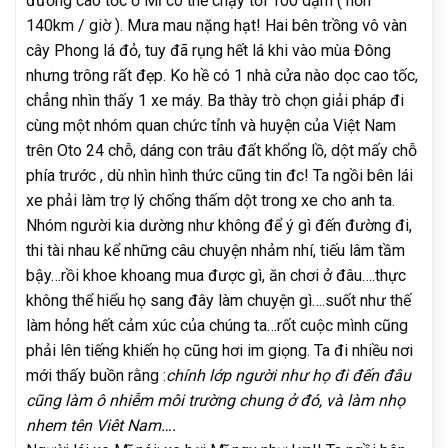
đường cao tốc ở Mĩ có thể chạy tới 100 dặm ( hơn
140km / giờ ). Mưa mau nặng hạt! Hai bên trồng vô vàn
cây Phong lá đỏ, tuy đã rụng hết lá khi vào mùa Đông
nhưng trông rất đẹp. Ko hề có 1 nhà cửa nào dọc cao tốc,
chẳng nhìn thấy 1 xe máy. Ba thày trò chọn giải pháp đi
cùng một nhóm quan chức tỉnh và huyện của Việt Nam
trên Oto 24 chỗ, dáng con trâu đất khổng lồ, dột mấy chỗ
phía trước , dù nhìn hình thức cũng tin đc! Ta ngồi bên lái
xe phải làm trợ lý chống thấm dột trong xe cho anh ta.
Nhóm người kia dường như không để ý gì đến đường đi,
thi tài nhau kể những câu chuyện nhảm nhí, tiếu lâm tầm
bậy…rồi khoe khoang mua được gì, ăn chơi ở đâu….thực
không thể hiểu họ sang đây làm chuyện gì….suốt như thế
làm hỏng hết cảm xúc của chúng ta…rốt cuộc mình cũng
phải lên tiếng khiến họ cũng hơi im giọng. Ta đi nhiều nơi
mới thấy buồn rằng :
chính lớp người như họ đi đến đâu
cũng làm ô nhiễm môi trường chung ở đó, và làm nhọ
nhem tên Viêt Nam….