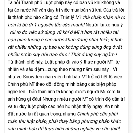
Ta hỏi Thành phố Luật pháp này có bán vũ khí không và
tại áo nước Mĩ vẫn duy trì việc mua bán vũ khí. Câu trả lời
là thành phố nào cũng có. Triết lý Mĩ:
thà chấp nhận rủi ro
hơn là bỏ đi 1 nguyên tắc sức mạnh!
Người lái xe ngụ ý
:
rùi ro do việc sử dụng vũ khí ở Mĩ ít hơn rất nhiều tai
nạn giao thông ở các nước khác đang phát triển, ít hơn
rất nhiều những vụ bạo lực không dùng súng ống ở rất
nhiều nước suy đồi đạo đức ! Thật đáng suy ngẫm !
Từ thành phố này, Luật pháp đi vào ý thức người Mĩ…tự
nhiên và sâu đậm….cùng theo những năm sau này… Ví
như vụ Snowden nhân viên tình báo Mĩ trở cờ tiết lộ việc
Chính phủ Mĩ theo dõi đồng minh bằng các biện pháp
nghe lén….bản thân anh ta không được người Mĩ xem là
anh hùng gì đâu! Nhưng nhiều người Mĩ có trình độ dân trí
và tư duy luật pháp cao nên họ nhận thấy ngay: An ninh
đất nước là rất quan trọng, nhưng
Chính phủ cần phải
tuân thủ luật pháp, phải thay bằng phương pháp khác
văn minh hơn để thực hiện những nghiệp vụ cần thiết,