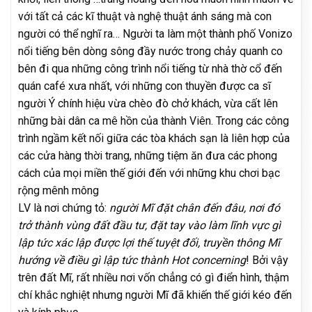
với tất cả các kĩ thuật và nghệ thuật ánh sáng mà con
người có thể nghĩ ra… Người ta làm một thành phố Vonizo
nổi tiếng bên dòng sông đầy nước trong chảy quanh co
bên đi qua những công trình nổi tiếng từ nhà thờ cổ đến
quán café xưa nhất, với những con thuyền được ca sĩ
người Ý chính hiệu vừa chèo đò chở khách, vừa cất lên
những bài dân ca mê hồn của thành Viên. Trong các công
trình ngầm kết nối giữa các tòa khách sạn là liên hợp của
các cửa hàng thời trang, những tiệm ăn đưa các phong
cách của mọi miền thế giới đến với những khu chơi bạc
rộng mênh mông
LV là nơi chứng tỏ:
người Mĩ đặt chân đến đâu, nơi đó
trở thành vùng đất đầu tư, đặt tay vào làm lĩnh vực gì
lập tức xác lập được lợi thế tuyệt đối, truyền thông Mĩ
hướng về điều gì lập tức thành Hot concerning
! Bởi vậy
trên đất Mĩ, rất nhiều nơi vốn chẳng có gì điển hình, thậm
chí khắc nghiệt nhưng người Mĩ đã khiến thế giới kéo đến