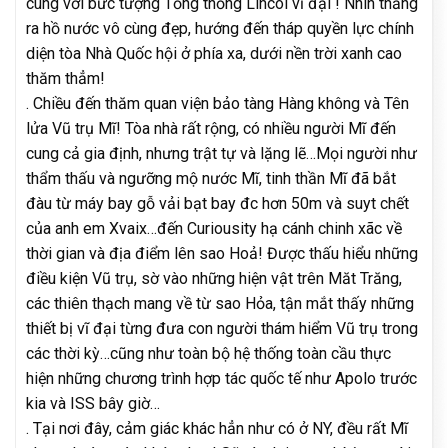
cùng với bức tượng Tổng thống Lincol vĩ đại ! Nhìn thẳng
ra hồ nước vô cùng đẹp, hướng đến tháp quyền lực chính
diện tòa Nhà Quốc hội ở phía xa, dưới nền trời xanh cao
thăm thẳm!
. Chiều đến thăm quan viện bảo tàng Hàng không và Tên
lửa Vũ trụ Mĩ! Tòa nhà rất rộng, có nhiều người Mĩ đến
cung cả gia định, nhưng trật tự và lặng lẽ…Mọi người như
thẩm thấu và ngưỡng mộ nước Mĩ, tinh thần Mĩ đã bắt
đàu từ máy bay gỗ vải bạt bay đc hơn 50m và suyt chết
của anh em Xvaix…đến Curiousity hạ cánh chinh xãc về
thời gian và địa điểm lên sao Hoả! Được thấu hiểu những
điều kiện Vũ trụ, sờ vào những hiện vật trên Măt Trăng,
các thiên thạch mang về từ sao Hỏa, tận mắt thấy những
thiết bị vĩ đại từng đưa con người thám hiểm Vũ trụ trong
các thời kỳ…cũng như toàn bộ hệ thống toàn cầu thực
hiện những chương trình hợp tác quốc tế như Apolo trước
kia và ISS bây giờ…
. Tại nơi đây, cảm giác khác hẳn như có ở NY, đều rất Mĩ