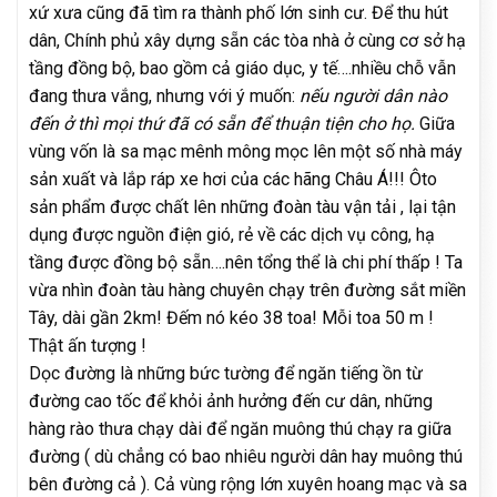
xứ xưa cũng đã tìm ra thành phố lớn sinh cư. Để thu hút
dân, Chính phủ xây dựng sẵn các tòa nhà ở cùng cơ sở hạ
tầng đồng bộ, bao gồm cả giáo dục, y tế….nhiều chỗ vẫn
đang thưa vắng, nhưng với ý muốn:
nếu người dân nào
đến ở thì mọi thứ đã có sẵn để thuận tiện cho họ.
Giữa
vùng vốn là sa mạc mênh mông mọc lên một số nhà máy
sản xuất và lắp ráp xe hơi của các hãng Châu Á!!! Ôto
sản phẩm được chất lên những đoàn tàu vận tải , lại tận
dụng được nguồn điện gió, rẻ về các dịch vụ công, hạ
tầng được đồng bộ sẵn….nên tổng thể là chi phí thấp ! Ta
vừa nhìn đoàn tàu hàng chuyên chạy trên đường sắt miền
Tây, dài gần 2km! Đếm nó kéo 38 toa! Mỗi toa 50 m !
Thật ấn tượng !
Dọc đường là những bức tường để ngăn tiếng ồn từ
đường cao tốc để khỏi ảnh hưởng đến cư dân, những
hàng rào thưa chạy dài để ngăn muông thú chạy ra giữa
đường ( dù chẳng có bao nhiêu người dân hay muông thú
bên đường cả ). Cả vùng rộng lớn xuyên hoang mạc và sa