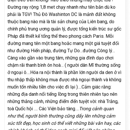
Đường ray rộng 1,8 met chạy nhanh như tên bắn dù ko
phải là TGV! Thủ Đô Washinton DC là mảnh đất không
thuộc bang nào mà là tài sản chung của Liên bang, do
chính phủ trung ương quản lý, được tổng kiến trúc sư gốc
Pháp đã thiết kế tổng thể theo phong cách Paris. Mỗi
đường mang tên một bang hoăc mang một giá tuyệt đối
như đường Hiến pháp, đường Tự Do…đường Công lý…
Càng vào gần vào trung tâm, những gia đình dạo chơi
chậm rãi thanh bình ôn hoà… ( người dân Mĩ thường sống
ở ngoại ô….Hóa ra nội thành là phần lớn người da den ở vì
thu nhập thấp không mua được nhà ngoại thành và không
muốn tốn nhiều tiền cho việc đi lại )….Cảm giác rằng:
những địa danh nổi tiếng lồng trong thiên nhiên tạo nên
những thắng cảnh, những điểm đến tuyệt vời: nhà Trắng,
toà Quốc hội …. Các Viện bảo tàng….
Trong cảnh quan
như thế, người bình thường cũng dấy lên những cảm
xúc tốt đẹp, học sinh có thể viết những bài văn hay, các