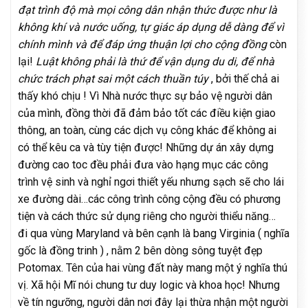
đạt trình độ mà mọi công dân nhận thức được như là
không khí và nước uống, tự giác áp dụng dễ dàng để vì
chính mình và để đáp ứng thuận lợi cho cộng đồng
còn
lại!
Luật không phải là thứ để vận dụng du di, để nhà
chức trách phạt sai một cách thuần túy
, bởi thế chả ai
thấy khó chịu ! Vì Nhà nước thực sự bảo vệ người dân
của mình, đồng thời đã đảm bảo tốt các điều kiện giao
thông, an toàn, cùng các dịch vụ công khác để không ai
có thể kêu ca và tùy tiện được! Những dự án xây dựng
đường cao toc đều phải đưa vào hạng mục các công
trình vệ sinh và nghỉ ngơi thiết yếu nhưng sạch sẽ cho lái
xe đường dài…các công trình công cộng đều có phương
tiện và cách thức sử dụng riêng cho người thiểu năng…
đi qua vùng Maryland và bên cạnh là bang Virginia ( nghĩa
gốc là đồng trinh ) , nằm 2 bên dòng sông tuyệt đẹp
Potomax. Tên của hai vùng đất này mang một ý nghĩa thú
vị. Xã hội Mĩ nói chung tư duy logic và khoa học! Nhưng
về tín ngưỡng, người dân nơi đây lại thừa nhận một người