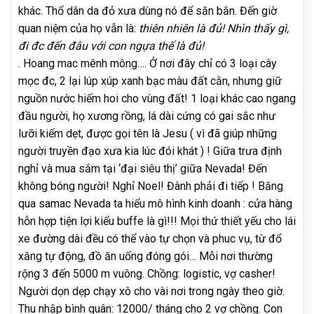
khác. Thổ dân da đỏ xưa dùng nó để săn bắn. Đến giờ
quan niệm của họ vẫn là:
thiên nhiên là đủ! Nhìn thấy gì,
đi đc đến đâu với con ngựa thế là đủ!
. Hoang mac mênh mông…. Ở nơi đây chỉ có 3 loại cây
mọc đc, 2 lại lúp xúp xanh bạc màu đất cằn, nhưng giữ
nguồn nước hiếm hoi cho vùng đất! 1 loại khác cao ngang
đầu người, họ xương rồng, lá dài cứng có gai sắc như
lưỡi kiếm dẹt, được gọi tên là Jesu ( vì đã giúp những
người truyền đạo xưa kia lúc đói khát ) ! Giữa trưa định
nghỉ và mua sắm tại ‘đại siêu thị’ giữa Nevada! Đến
không bóng người! Nghỉ Noel! Đành phải đi tiếp ! Băng
qua samac Nevada ta hiểu mô hình kinh doanh : cửa hàng
hỗn hợp tiện lợi kiểu buffe là gì!!! Mọi thứ thiết yếu cho lái
xe đường dài đều có thể vào tự chọn và phuc vụ, từ đổ
xăng tự động, đồ ăn uống đóng gói… Mỗi nơi thường
rộng 3 đến 5000 m vuông. Chồng: logistic, vợ casher!
Người dọn dẹp chạy xô cho vài nơi trong ngày theo giờ.
Thu nhập bình quân: 12000/ tháng cho 2 vợ chồng. Con