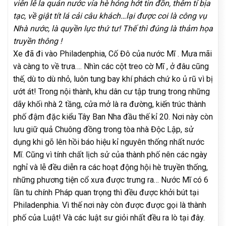
viên lê la quán nước vỉa hè hóng hớt tin đồn, thêm tí bịa
tạc, về giật tít lá cải câu khách…lại được coi là công vụ
Nhà nước, là quyền lực thứ tư! Thế thì đúng là thảm họa
truyền thông !
Xe đã đi vào Philadenphia, Cố Đô của nước Mĩ . Mưa mãi
và càng to về trưa…. Nhìn các cột treo cờ Mĩ , ở đâu cũng
thế, dù to dù nhỏ, luôn tung bay khí phách chứ ko ủ rũ vì bị
ướt át! Trong nội thành, khu dân cư tập trung trong những
dãy khối nhà 2 tầng, cửa mở là ra đường, kiến trúc thành
phố đậm đặc kiểu Tây Ban Nha đầu thế kỉ 20. Nơi này còn
lưu giữ quả Chuông đồng trong tòa nhà Độc Lập, sử
dụng khi gõ lên hồi báo hiệu kỉ nguyên thống nhất nước
Mĩ. Cũng vì tính chất lịch sử của thành phố nên các ngày
nghỉ và lễ đều diễn ra các hoạt động hội hè truyền thống,
những phương tiện cổ xưa được trưng ra… Nước Mĩ có 6
lần tu chính Pháp quan trọng thì đều được khởi bút tại
Philadenphia. Vì thế nơi này còn được được gọi là thành
phố của Luật! Và các luật sư giỏi nhất đều ra lò tại đây.