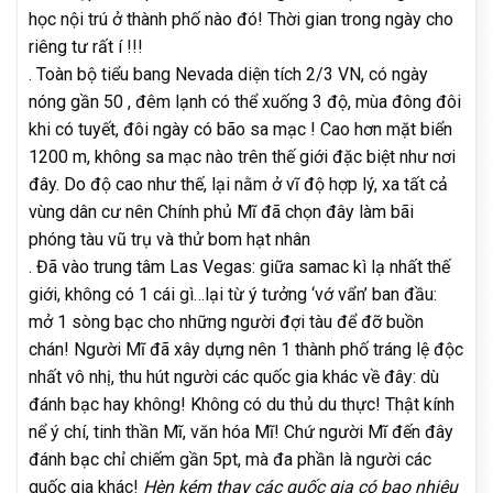
học nội trú ở thành phố nào đó! Thời gian trong ngày cho
riêng tư rất í !!!
. Toàn bộ tiểu bang Nevada diện tích 2/3 VN, có ngày
nóng gần 50 , đêm lạnh có thể xuống 3 độ, mùa đông đôi
khi có tuyết, đôi ngày có bão sa mạc ! Cao hơn mặt biển
1200 m, không sa mạc nào trên thế giới đặc biệt như nơi
đây. Do độ cao như thế, lại nằm ở vĩ độ hợp lý, xa tất cả
vùng dân cư nên Chính phủ Mĩ đã chọn đây làm bãi
phóng tàu vũ trụ và thử bom hạt nhân
. Đã vào trung tâm Las Vegas: giữa samac kì lạ nhất thế
giới, không có 1 cái gì…lại từ ý tưởng ‘vớ vẩn’ ban đầu:
mở 1 sòng bạc cho những người đợi tàu để đỡ buồn
chán! Người Mĩ đã xây dựng nên 1 thành phố tráng lệ độc
nhất vô nhị, thu hút người các quốc gia khác về đây: dù
đánh bạc hay không! Không có du thủ du thực! Thật kính
nể ý chí, tinh thần Mĩ, văn hóa Mĩ! Chứ người Mĩ đến đây
đánh bạc chỉ chiếm gần 5pt, mà đa phần là người các
quốc gia khác!
Hèn kém thay các quốc gia có bao nhiêu