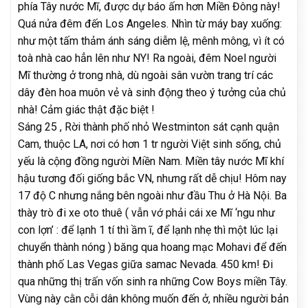
phía Tây nước Mĩ, được dự báo ấm hơn Miền Đông này!
Quá nửa đêm đến Los Angeles. Nhìn từ máy bay xuống:
như một tấm thảm ánh sáng diễm lệ, mênh mông, vì ít có
toà nhà cao hẳn lên như NY! Ra ngoài, đêm Noel người
Mĩ thường ở trong nhà, dù ngoài sân vườn trang trí các
dây đèn hoa muôn vẻ và sinh động theo ý tưởng của chủ
nhà! Cảm giác thật đặc biệt !
Sáng 25 , Rời thành phố nhỏ Westminton sát cạnh quận
Cam, thuộc LA, nơi có hơn 1 tr người Việt sinh sống, chủ
yếu là cộng đồng người Miền Nam. Miền tây nước Mĩ khí
hậu tương đối giống bắc VN, nhưng rất dễ chịu! Hôm nay
17 độ C nhưng nắng bên ngoài như đầu Thu ở Hà Nội. Ba
thày trò đi xe oto thuê ( vẫn vớ phải cái xe Mĩ ‘ngu như
con lợn’ : để lạnh 1 tí thì ầm ĩ, để lạnh nhẹ thì một lúc lại
chuyển thành nóng ) băng qua hoang mạc Mohavi để đến
thành phố Las Vegas giữa samac Nevada. 450 km! Đi
qua những thị trấn vốn sinh ra những Cow Boys miền Tây.
Vùng này cằn cỗi dân không muốn đến ở, nhiều người bản