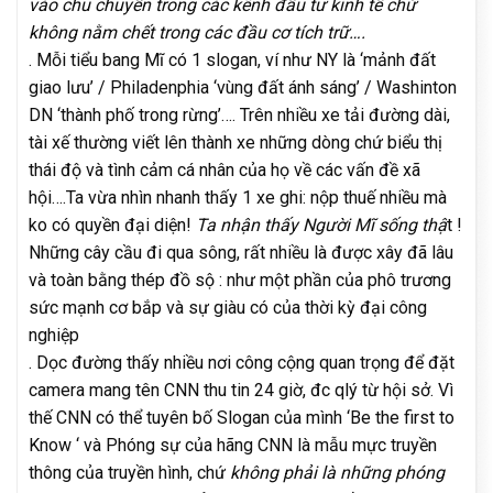
vào chu chuyển trong các kênh đầu tư kinh tế chứ
không nằm chết trong các đầu cơ tích trữ….
. Mỗi tiểu bang Mĩ có 1 slogan, ví như NY là ‘mảnh đất
giao lưu’ / Philadenphia ‘vùng đất ánh sáng’ / Washinton
DN ‘thành phố trong rừng’…. Trên nhiều xe tải đường dài,
tài xế thường viết lên thành xe những dòng chứ biểu thị
thái độ và tình cảm cá nhân của họ về các vấn đề xã
hội….Ta vừa nhìn nhanh thấy 1 xe ghi: nộp thuế nhiều mà
ko có quyền đại diện!
Ta nhận thấy Người Mĩ sống thậ
t !
Những cây cầu đi qua sông, rất nhiều là được xây đã lâu
và toàn bằng thép đồ sộ : như một phần của phô trương
sức mạnh cơ bắp và sự giàu có của thời kỳ đại công
nghiệp
. Dọc đường thấy nhiều nơi công cộng quan trọng để đặt
camera mang tên CNN thu tin 24 giờ, đc qlý từ hội sở. Vì
thế CNN có thể tuyên bố Slogan của mình ‘Be the first to
Know ‘ và Phóng sự của hãng CNN là mẫu mực truyền
thông của truyền hình, chứ
không phải là những phóng