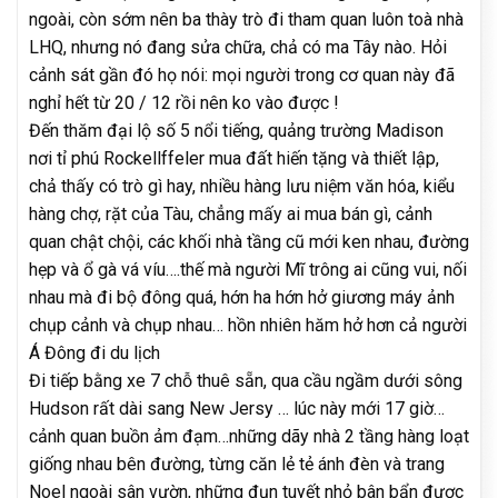
ngoài, còn sớm nên ba thày trò đi tham quan luôn toà nhà
LHQ, nhưng nó đang sửa chữa, chả có ma Tây nào. Hỏi
cảnh sát gần đó họ nói: mọi người trong cơ quan này đã
nghỉ hết từ 20 / 12 rồi nên ko vào được !
Đến thăm đại lộ số 5 nổi tiếng, quảng trường Madison
nơi tỉ phú Rockellffeler mua đất hiến tặng và thiết lập,
chả thấy có trò gì hay, nhiều hàng lưu niệm văn hóa, kiểu
hàng chợ, rặt của Tàu, chẳng mấy ai mua bán gì, cảnh
quan chật chội, các khối nhà tầng cũ mới ken nhau, đường
hẹp và ổ gà vá víu….thế mà người Mĩ trông ai cũng vui, nối
nhau mà đi bộ đông quá, hớn ha hớn hở giương máy ảnh
chụp cảnh và chụp nhau… hồn nhiên hăm hở hơn cả người
Á Đông đi du lịch
Đi tiếp bằng xe 7 chỗ thuê sẵn, qua cầu ngầm dưới sông
Hudson rất dài sang New Jersy … lúc này mới 17 giờ…
cảnh quan buồn ảm đạm…những dãy nhà 2 tầng hàng loạt
giống nhau bên đường, từng căn lẻ tẻ ánh đèn và trang
Noel ngoài sân vườn, những đụn tuyết nhỏ bân bẩn được