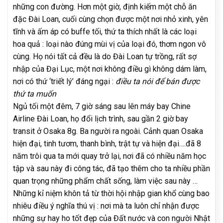
những con đường. Hơn một giờ, định kiếm một chỗ ăn
đặc Đài Loan, cuối cùng chọn được một nơi nhỏ xinh, yên
tĩnh và ấm áp có buffe tối, thứ ta thích nhất là các loại
hoa quả : loại nào đúng mùi vị của loại đó, thơm ngon vô
cùng. Họ nói tất cả đều là do Đài Loan tự trồng, rất sợ
nhập của Đại Lục, một nơi không điều gì không dám làm,
nơi có thứ ‘triết lý’ đáng ngại :
điều ta nói để bán được
thứ ta muốn
Ngủ tối một đêm, 7 giờ sáng sau lên máy bay Chine
Airline Đài Loan, họ đổi lịch trình, sau gần 2 giờ bay
transit ở Osaka 8g. Ba người ra ngoài. Cảnh quan Osaka
hiện đại, tinh tươm, thanh bình, trật tự và hiện đại….đã 8
năm trôi qua ta mới quay trở lại, nơi đã có nhiều năm học
tập và sau này đi công tác, đã tạo thêm cho ta nhiều phần
quan trọng những phẩm chất sống, làm việc sau này …
Những kỉ niệm khôn tả từ thời hội nhập gian khổ cùng bao
nhiêu điều ý nghĩa thú vị : nơi mà ta luôn chỉ nhận được
những sự hay ho tốt đẹp của Đất nước và con người Nhật