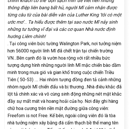
chính khách có thể ‘dọn sạch mìn’ để viết nên những
thông điệp liên bang bất hủ, người Mĩ cảm nhận được
từng câu từ của bài diễn văn của Luther King ‘tôi có một
ước mơ’
…
Ta hiểu được thêm tại sao nước Mĩ nảy sinh
những tư tưởng vĩ đại và các cơ quan Nhà nước định
hướng Liêm chính!
. Tại công viên bức tường Walington Park, nơi tưởng niệm
hơn 56000 người lính Mĩ đã chết trận tại chiến trường
VN…Bên cạnh đó là vườn hoa rộng với rất nhiều bức
tượng dựng hình những người lính Mĩ mặc chiến bào dầm
minh trong mưa gió và gian khổ trong cuộc chiến Triều
Tiên ( 50-53) …. Hai nhóm tượng đồng đen tả cảnh những
nhóm người Mĩ chiến đấu và bị thương…Nhà điêu khắc đã
lột tả chính xác và vô cùng sinh động những nét mặt khắc
đầy sự mất mát và hoang hoải của họ. Nơi đây ghi hàng
chữ hoa cương trên nền mặt đường giữa công viên:
Freefom is not Free. Kế bên, ngoài công viên đó là tòa
nhà tưởng niệm xây bằng đá cẩm thạch bề thế mang tên