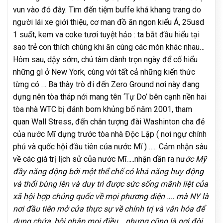
vun vào đó đây. Tìm đến tiệm buffe khá khang trang do
người lái xe giới thiệu, cơ man đồ ăn ngon kiểu Á, 25usd
1 suất, kem va coke tươi tuyệt hảo : ta bắt đầu hiểu tại
sao trẻ con thích chúng khi ăn cùng các món khác nhau…
Hôm sau, dậy sớm, chú tâm dành trọn ngày để cố hiểu
những gì ở New York, cùng với tất cả những kiến thức
từng có … Ba thày trò đi đến Zero Ground nơi này đang
dựng nên tòa tháp nới mang tên ‘Tự Do’ bên cạnh nền hai
tòa nhà WTC bị đánh bom khủng bố năm 2001, tham
quan Wall Stress, đến chân tượng đài Washinton cha đẻ
của nước Mĩ dựng trước tòa nhà Độc Lập ( nơi ngự chính
phủ và quốc hội đầu tiên của nước Mĩ ) ….. Cảm nhận sâu
về các giá trị lịch sử của nước Mĩ…..nhận dần ra nư
ớc Mỹ
đầy năng động bởi một thể chế có khả năng huy động
và thổi bùng lên và duy trì được sức sống mãnh liệt của
xã hội hợp chủng quốc về mọi phương diện …. mà NY là
nơi đầu tiên mở cửa thực sự về chính trị và văn hóa để
dung chứa, hội nhập mọi điều….nhưng cũng là nơi đòi