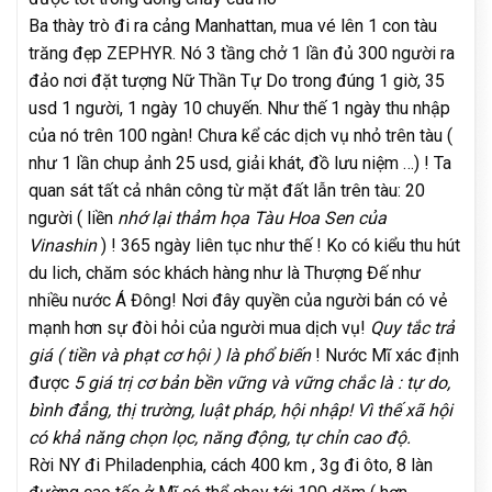
Ba thày trò đi ra cảng Manhattan, mua vé lên 1 con tàu
trăng đẹp ZEPHYR. Nó 3 tầng chở 1 lần đủ 300 người ra
đảo nơi đặt tượng Nữ Thần Tự Do trong đúng 1 giờ, 35
usd 1 người, 1 ngày 10 chuyến. Như thế 1 ngày thu nhập
của nó trên 100 ngàn! Chưa kể các dịch vụ nhỏ trên tàu (
như 1 lần chup ảnh 25 usd, giải khát, đồ lưu niệm …) ! Ta
quan sát tất cả nhân công từ mặt đất lẫn trên tàu: 20
người ( liền
nhớ lại thảm họa Tàu Hoa Sen của
Vinashin
) ! 365 ngày liên tục như thế ! Ko có kiểu thu hút
du lich, chăm sóc khách hàng như là Thượng Đế như
nhiều nước Á Đông! Nơi đây quyền của người bán có vẻ
mạnh hơn sự đòi hỏi của người mua dịch vụ!
Quy tắc trả
giá ( tiền và phạt cơ hội ) là phổ biến
! Nước Mĩ xác định
được
5 giá trị cơ bản bền vững và vững chắc là : tự do,
bình đẳng, thị trường, luật pháp, hội nhập! Vì thế xã hội
có khả năng chọn lọc, năng động, tự chỉn cao độ.
Rời NY đi Philadenphia, cách 400 km , 3g đi ôto, 8 làn