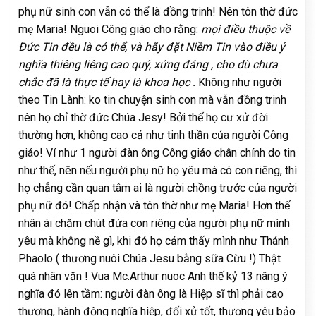
phụ nữ sinh con vẫn có thể là đồng trinh! Nên tôn thờ đức
mẹ Maria! Nguoi Công giáo cho rằng:
mọi điều thuộc về
Đức Tin đều là có thể, và hãy đặt Niềm Tin vào điều ý
nghĩa thiêng liêng cao quý, xứng đáng , cho dù chưa
chắc đã là thực tế hay là khoa học .
Không như người
theo Tin Lành: ko tin chuyện sinh con mà vẫn đồng trinh
nên họ chỉ thờ đức Chúa Jesy! Bởi thế họ cư xử đời
thường hơn, không cao cả như tinh thần của người Công
giáo! Ví như 1 người đàn ông Công giáo chân chính do tin
như thế, nên nếu người phụ nữ họ yêu mà có con riêng, thì
họ chẳng cần quan tâm ai là người chồng trước của người
phụ nữ đó! Chấp nhận và tôn thờ như mẹ Maria! Hơn thế
nhân ái chăm chút đứa con riêng của người phụ nữ mình
yêu mà không nề gì, khi đó họ cảm thấy mình như Thánh
Phaolo ( thương nuôi Chúa Jesu bằng sữa Cừu !) Thật
quá nhân văn ! Vua Mc.Arthur nuoc Anh thế kỷ 13 nâng ý
nghĩa đó lên tầm: người đàn ông là Hiệp sĩ thì phải cao
thượng, hành động nghĩa hiệp, đối xử tốt, thương yêu bảo