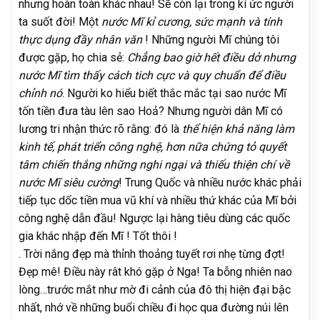
nhưng hoàn toàn khác nhau! Sẽ còn lại trong kí ức người
ta suốt đời! Một
nước Mĩ kỉ cương, sức mạnh và tính
thực dụng đầy nhân văn
! Những người Mĩ chúng tôi
được gặp, họ chia sẻ:
Chẳng bao giờ hết điều dở nhưng
nước Mĩ tìm thấy cách tich cực và quy chuẩn để điều
chỉnh nó
. Người ko hiểu biết thắc mắc tại sao nước Mĩ
tốn tiền đưa tàu lên sao Hoả? Nhưng người dân Mĩ có
lương tri nhận thức rõ rằng: đó là
thể hiện khả năng làm
kinh tế, phát triển công nghệ, hơn nữa chứng tỏ quyết
tâm chiến thắng những nghi ngại và thiếu thiện chí về
nước Mĩ siêu cường
! Trung Quốc và nhiều nước khác phải
tiếp tục dốc tiền mua vũ khí và nhiều thứ khác của Mĩ bởi
công nghệ dẫn đầu! Ngược lại hàng tiêu dùng các quốc
gia khác nhập đến Mĩ ! Tốt thôi !
. Trời nắng đẹp mà thỉnh thoảng tuyết rơi nhẹ từng đợt!
Đẹp mê! Điều này rât khó gặp ở Nga! Ta bỗng nhiên nao
lòng…trước mắt như mờ đi cảnh của đô thị hiện đại bậc
nhất, nhớ về những buổi chiều đi học qua đường núi lên