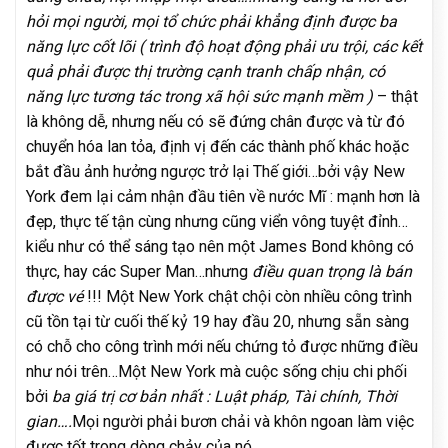
hỏi mọi người, mọi tổ chức phải khẳng định được ba
năng lực cốt lõi ( trình độ hoạt động phải ưu trội, các kết
quả phải được thị trường cạnh tranh chấp nhận, có
năng lực tương tác trong xã hội sức mạnh mềm )
– thật
là không dễ, nhưng nếu có sẽ đứng chân được và từ đó
chuyển hóa lan tỏa, định vị đến các thành phố khác hoặc
bắt đầu ảnh hưởng ngược trở lại Thế giới…bởi vậy New
York đem lại cảm nhận đầu tiên về nước Mĩ : mạnh hơn là
đẹp, thực tế tận cùng nhưng cũng viển vông tuyệt đỉnh…
kiểu như có thể sáng tạo nên một James Bond không có
thực, hay các Super Man…nhưng
điều quan trọng là bán
được vé
!!! Một New York chật chội còn nhiều công trình
cũ tồn tại từ cuối thế kỷ 19 hay đầu 20, nhưng sẵn sàng
có chỗ cho công trình mới nếu chứng tỏ được những điều
như nói trên…Một New York mà cuộc sống chịu chi phối
bởi
ba giá trị cơ bản nhất : Luật pháp, Tài chính, Thời
gian….
Mọi người phải bươn chải và khôn ngoan làm việc
được tốt trong dòng chảy của nó