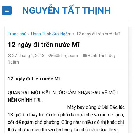
Skip
NGUYỄN TẤT THỊNH
to
content
Trang chủ
›
Hành Trình Suy Ngẫm
›
12 ngày đi trên nước Mĩ
12 ngày đi trên nước Mĩ
27 Tháng 1, 2013
605 lượt xem
Hành Trình Suy
Ngẫm
12 ngày đi trên nước Mĩ
QUAN SÁT MỘT ĐẤT NƯỚC CẢM NHẬN SÂU VỀ MỘT
NỀN CHÍNH TRỊ…
Máy bay dừng ở Đài Bắc lúc
18 giờ, ba thày trò đi dạo phố dù mưa nhẹ và gió se lạnh,
cốt để ngắm phố phường. Cũng như nhiều đô thị khác chỉ
thấy những siêu thị và nhà hàng lớn nhỏ nằm dọc theo