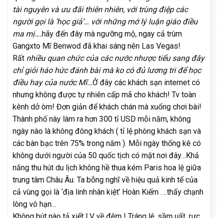
tài nguyên và ưu đãi thiên nhiên, với trùng điệp các
người gọi là ‘học giả’… với những mớ lý luận giáo điều
ma mị….
hãy đến đây mà ngưỡng mộ, ngay cả trùm
Gangxto Mĩ Benwod đã khai sáng nên Las Vegas!
Rất
nhiều quan chức của các nước nhược tiểu sang đây
chỉ giỏi háo hức đánh bài mà ko có đủ lương tri để học
điều hay của nước Mĩ…
Ở đây các khách sạn internet có
nhưng không được tự nhiên cấp mã cho khách! Tv toàn
kênh dở òm! Đơn giản để khách chán mà xuống chơi bài!
Thành phố này làm ra hơn 300 tỉ USD mỗi năm, không
ngày nào là không đông khách ( tỉ lệ phòng khách sạn và
các bàn bạc trên 75% trong năm ). Mỗi ngày thống kê có
không dưới người của 50 quốc tịch có mặt nơi đây…Khả
năng thu hút du lịch không hề thua kém Paris hoa lệ giữa
trung tâm Châu Âu. Ta bỗng nghĩ về hiệu quả kinh tế của
cả vùng gọi là ‘địa linh nhân kiệt’ Hoàn Kiếm ….thấy chạnh
lòng vô hạn…
Không bút nào tả xiết LV về đêm ! Tráng lệ, sầm uất, rực