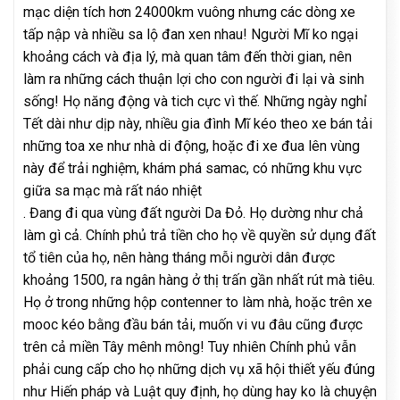
mạc diện tích hơn 24000km vuông nhưng các dòng xe
tấp nập và nhiều sa lộ đan xen nhau! Người Mĩ ko ngại
khoảng cách và địa lý, mà quan tâm đến thời gian, nên
làm ra những cách thuận lợi cho con người đi lại và sinh
sống! Họ năng động và tich cực vì thế. Những ngày nghỉ
Tết dài như dịp này, nhiều gia đình Mĩ kéo theo xe bán tải
những toa xe như nhà di động, hoặc đi xe đua lên vùng
này để trải nghiệm, khám phá samac, có những khu vực
giữa sa mạc mà rất náo nhiệt
. Đang đi qua vùng đất người Da Đỏ. Họ dường như chả
làm gì cả. Chính phủ trả tiền cho họ về quyền sử dụng đất
tổ tiên của họ, nên hàng tháng mỗi người dân được
khoảng 1500, ra ngân hàng ở thị trấn gần nhất rút mà tiêu.
Họ ở trong những hộp contenner to làm nhà, hoặc trên xe
mooc kéo bằng đầu bán tải, muốn vi vu đâu cũng được
trên cả miền Tây mênh mông! Tuy nhiên Chính phủ vẫn
phải cung cấp cho họ những dịch vụ xã hội thiết yếu đúng
như Hiến pháp và Luật quy định, họ dùng hay ko là chuyện