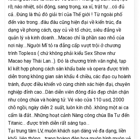
rỡ, náo nhiệt, sôi động, sang trọng, xa xỉ, trật tự….có đủ
cả…Đúng là thủ đô giải trí của Thế giới ! Từ ngoài phố
đến vào trong…đâu đâu cũng hiện đại về kiến trúc, đa
dạng về phong cách, quy củ về tổ chức, siêu đẳng về
quản lý và kinh doanh….Macao chỉ là phần sao nhỏ của
nơi này….Người Mĩ tỏ ra đẳng cấp vượt trội ở chương
trình Topless ( chứ không phải kiểu Sex Show như
Macao hay Thái Lan…). Đó là chương trình văn nghệ, tạp
kĩ kết hợp phong cách sân khấu bale và opera được trình
diễn trong không gian sân khấu 4 chiều, các đạo cụ hoành
tránh, được điều khiển vô cùng chính xác hiện đại, chuyên
nghiệp đỉnh cao…Dàn diễn viên đông đảo đẹp chằn chặn
như công chúa và hoàng tử. Vé vào cửa 110 usd, 2000
chỗ ngồi, ngày diễn 2 suất, luôn kín chỗ…không một ai ca
cẩm là đắt…Những hoạt cảnh Nàng công chúa Ba Tư đến
Titanic… được trình diễn rất sáng tạo…
Tại trung tâm LV, muôn khách sạn dáng vẻ đa dạng, liền
khối, liên thông …trang hoàng đèn hoa muôn hình muôn vẻ