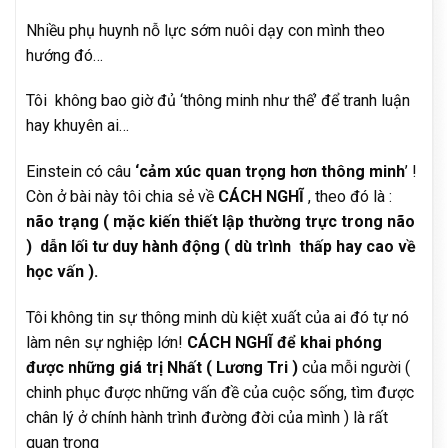
Nhiều phụ huynh nỗ lực sớm nuôi dạy con mình theo
hướng đó…
Tôi không bao giờ đủ ‘thông minh như thế’ để tranh luận
hay khuyên ai…
Einstein có câu
‘cảm xúc quan trọng hơn thông minh
’ !
Còn ở bài này tôi chia sẻ về
CÁCH NGHĨ
, theo đó là :
não trạng ( mặc kiến thiết lập thường trực trong não
) dẫn lối tư duy hành động ( dù trình thấp hay cao về
học vấn ).
Tôi không tin sự thông minh dù kiệt xuất của ai đó tự nó
làm nên sự nghiệp lớn!
CÁCH NGHĨ để khai phóng
được những giá trị Nhất ( Lương Tri )
của mỗi người (
chinh phục được những vấn đề của cuộc sống, tìm được
chân lý ở chính hành trình đường đời của mình ) là rất
quan trọng