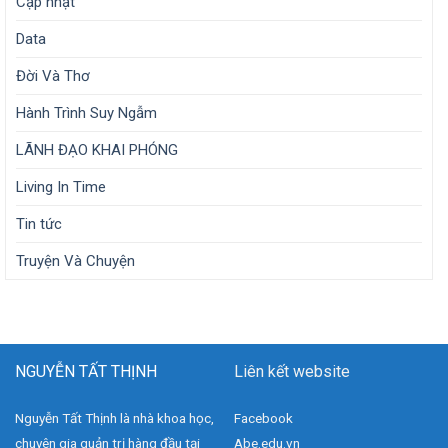
Cập nhật
Data
Đời Và Thơ
Hành Trình Suy Ngẫm
LÃNH ĐẠO KHAI PHÓNG
Living In Time
Tin tức
Truyện Và Chuyện
NGUYỄN TẤT THỊNH
Liên kết website
Nguyễn Tất Thịnh là nhà khoa học,
Facebook
chuyên gia quản trị hàng đầu tại
Abe.edu.vn