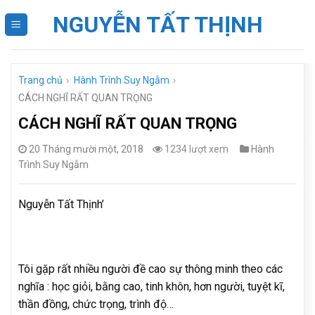
Skip
NGUYỄN TẤT THỊNH
to
content
Trang chủ
›
Hành Trình Suy Ngẫm
›
CÁCH NGHĨ RẤT QUAN TRỌNG
CÁCH NGHĨ RẤT QUAN TRỌNG
20 Tháng mười một, 2018
1234 lượt xem
Hành
Trình Suy Ngẫm
Nguyễn Tất Thịnh’
Tôi gặp rất nhiều người đề cao sự thông minh theo các
nghĩa : học giỏi, bằng cao, tinh khôn, hơn người, tuyệt kĩ,
thần đồng, chức trọng, trình độ…