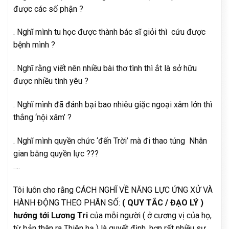
được các số phận ?
. Nghĩ mình tu học được thành bác sĩ giỏi thì cứu được
bệnh mình ?
. Nghĩ rằng viết nên nhiều bài thơ tình thì ắt là sở hữu
được nhiều tình yêu ?
. Nghĩ mình đã đánh bại bao nhiêu giặc ngoại xâm lớn thì
thắng ‘nội xâm’ ?
. Nghĩ mình quyền chức ‘đến Trời’ mà đi thao túng Nhân
gian bằng quyền lực ???
….
Tôi luôn cho rằng CÁCH NGHĨ VỀ NĂNG LỰC ỨNG XỬ VÀ
HÀNH ĐỘNG THEO PHÂN SỐ:
( QUY TẮC / ĐẠO LÝ )
hướng tới Lương Tri
của mỗi người ( ở cương vị của họ,
từ bản thân ra Thiên hạ ) là quyết định, hơn rất nhiều sự