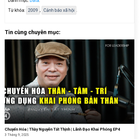
Danh mục:
Data
.
Từ khóa:
2009
,
Cảnh báo xã hội
.
Tin cùng chuyên mục:
Chuyển Hóa | Thầy Nguyễn Tất Thịnh | Lãnh Đạo Khai Phóng EP4
3 Tháng 9, 2025