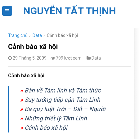
Skip
NGUYỄN TẤT THỊNH
to
content
Trang chủ
›
Data
›
Cảnh báo xã hội
Cảnh báo xã hội
29 Tháng 5, 2009
799 lượt xem
Data
Cảnh báo xã hội
»
Bàn về Tâm linh và Tâm thức
»
Suy tưởng tiếp cận Tâm Linh
»
Ba quy luật Trời – Đất – Người
»
Những triết lý Tâm Linh
»
Cảnh báo xã hội