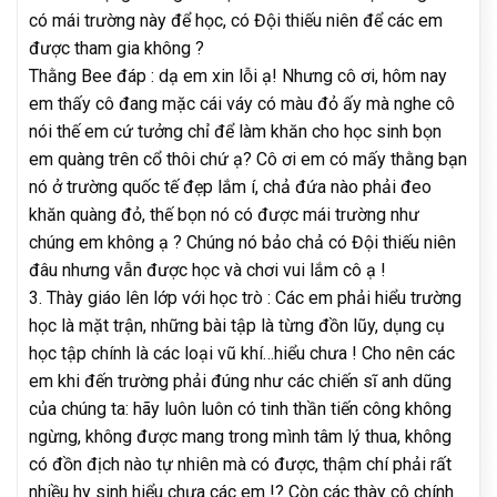
có mái trường này để học, có Đội thiếu niên để các em
được tham gia không ?
Thằng Bee đáp : dạ em xin lỗi ạ! Nhưng cô ơi, hôm nay
em thấy cô đang mặc cái váy có màu đỏ ấy mà nghe cô
nói thế em cứ tưởng chỉ để làm khăn cho học sinh bọn
em quàng trên cổ thôi chứ ạ? Cô ơi em có mấy thằng bạn
nó ở trường quốc tế đẹp lắm í, chả đứa nào phải đeo
khăn quàng đỏ, thế bọn nó có được mái trường như
chúng em không ạ ? Chúng nó bảo chả có Đội thiếu niên
đâu nhưng vẫn được học và chơi vui lắm cô ạ !
3. Thày giáo lên lớp với học trò : Các em phải hiểu trường
học là mặt trận, những bài tập là từng đồn lũy, dụng cụ
học tập chính là các loại vũ khí…hiểu chưa ! Cho nên các
em khi đến trường phải đúng như các chiến sĩ anh dũng
của chúng ta: hãy luôn luôn có tinh thần tiến công không
ngừng, không được mang trong mình tâm lý thua, không
có đồn địch nào tự nhiên mà có được, thậm chí phải rất
nhiều hy sinh hiểu chưa các em !? Còn các thày cô chính