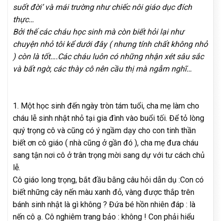
suốt đời’ và mái trường như chiếc nôi giáo dục đích
thực…
Bởi thế các cháu học sinh mà còn biết hỏi lại như
chuyện nhỏ tôi kể dưới đây ( nhưng tính chất không nhỏ
) còn là tốt….Các cháu luôn có những nhận xét sâu sắc
và bất ngờ, các thày cô nên cầu thị mà ngẫm nghĩ…
1. Một học sinh đến ngày tròn tám tuổi, cha mẹ làm cho
cháu lễ sinh nhật nhỏ tại gia đình vào buổi tối. Để tỏ lòng
quý trọng cô và cũng có ý ngầm dạy cho con tinh thần
biết ơn cô giáo ( nhà cũng ở gần đó ), cha mẹ đưa cháu
sang tận nơi cô ở trân trọng mời sang dự với tư cách chủ
lễ.
Cô giáo long trọng, bắt đầu bằng câu hỏi dẫn dụ :Con có
biết những cây nến màu xanh đỏ, vàng được thắp trên
bánh sinh nhật là gì không ? Đứa bé hồn nhiên đáp : là
nến cô ạ. Cô nghiêm trang bảo : không ! Con phải hiểu