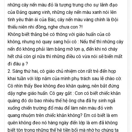
những cây nến màu đỏ là tượng trưng cho sự lãnh đạo
của Đảng quang vinh, những cây nến màu xanh nói lên
tình yêu thân ái của Bác, cây nến màu vàng chính là Đội
thiếu niên nhi đồng, nghe chưa con ?!
Không biết thằng bé có thông với giáo huấn của cô
không, nhưng nó quay sang hỏi cô : Nếu thế thì những cây
nến đó không phải làm bằng mỡ lợn ạ, đến khi nó cháy
hết chả còn gì nữa thì những điều cô vừa nói sẽ biến mất
đi đâu ạ ?
2. Sáng thứ hai, cô giáo chủ nhiệm còn rất trẻ đến họp
khai tuần với lớp năm của mình phụ trách sau lễ chào cờ.
Cô nhìn thấy Bee không đeo khăn quàng, nên bắt đứng
dậy nghe giáo huấn. Cô gay gắt : Con có biết chiếc khăn
quàng đó do bao nhiêu thế hệ ông cha đã hy sinh ngã
xuống chiến trường đổ máu để làm nên màu đỏ vinh
quang nhuộm trên chiếc khăn không? Em có biết là em
quên không đeo nó hàng ngày đến lớp là em đã không
biết tôn trọng những thế hệ tiền bối mà nhờ họ chúng ta