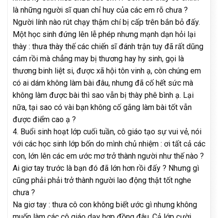
là những người sĩ quan chỉ huy của các em rõ chưa ?
Người lính nào rút chạy thậm chí bị cấp trên bắn bỏ đấy.
Một học sinh đứng lên lễ phép nhưng mạnh dạn hỏi lại
thày : thưa thày thế các chiến sĩ đánh trận tuy đã rất dũng
cảm rồi mà chẳng may bị thương hay hy sinh, gọi là
thương binh liệt si, được xã hội tôn vinh ạ, còn chúng em
có ai dám không làm bài đâu, nhưng đã cố hết sức mà
không làm được bài thì sao vẫn bị thày phê bình ạ. Lại
nữa, tại sao có vài bạn không cố gắng làm bài tốt vẫn
được điểm cao ạ ?
4. Buổi sinh hoạt lớp cuối tuần, cô giáo tạo sự vui vẻ, nói
với các học sinh lớp bốn do mình chủ nhiệm : ơi tất cả các
con, lớn lên các em ước mơ trở thành người như thế nào ?
Ai giơ tay trước là bạn đó đã lớn hơn rồi đấy ? Nhưng gì
cũng phải phải trở thành người lao động thật tốt nghe
chưa ?
Na giơ tay : thưa cô con không biết ước gì nhưng không
muốn làm các cô giáo dạy hợp đồng đâu. Cả lớp cười,