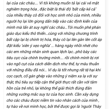
lại của các cháu…. Vì tôi không muốn tả lại cái vẻ mặt
nghiêm trọng hóa , đặc biệt là thái độ ‘bất cấp kẻ cả’
của nhiều thày cô đối với học sinh nhỏ của mình, nhiều
người họ lại lớn giọng dấn tiếp vào các định kiến của
mình mà lấn át suy nghĩ các cháu…Tôi muốn phê phán
giáo dục kiểu thô thiển…cùng với những chương trình
bất cập lại bị chính trị hóa, thày cô lại lên gân lên cốt áp
đặt kiểu ‘xiên ý xẹo nghĩa’ … hàng ngày nhồi nhét cho
các em những nhân sinh quan lệch lạc…phô bày các
tiêu cực của chính trường mình…. rồi chính mình bị rơi
vào ngõ cụt của cách diễn dịch như thế, tự mâu thuẫn
với những điều đã nói… Ví dụ là tốt nhưng rất tệ hại khi
cọc cạch, cố gán ghép vào những ý niệm xa lạ với sự
thật, thủ tiêu sự tiếp cận thế giới thực rất cần với tâm
hồn của trẻ nhỏ, lại không thể giải thích đúng đắn
những vướng mắc suy tư của học sinh. Cần xây dựng
cho các cháu được niềm tin vào nhân cách của mình ,
tự hào về nơi mình học, bởi thế được gọi là ‘người Thày