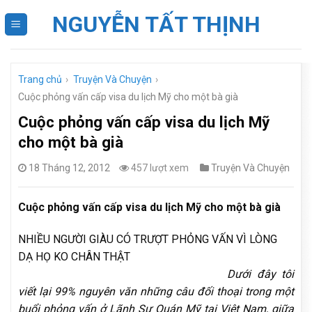
Skip
NGUYỄN TẤT THỊNH
to
content
Trang chủ
›
Truyện Và Chuyện
›
Cuộc phỏng vấn cấp visa du lịch Mỹ cho một bà già
Cuộc phỏng vấn cấp visa du lịch Mỹ
cho một bà già
18 Tháng 12, 2012
457 lượt xem
Truyện Và Chuyện
Cuộc phỏng vấn cấp visa du lịch Mỹ cho một bà già
NHIỀU NGƯỜI GIÀU CÓ TRƯỢT PHỎNG VẤN VÌ LÒNG
DẠ HỌ KO CHÂN THẬT
Dưới đây tôi
viết lại 99% nguyên văn những câu đối thoại trong một
buổi phỏng vấn ở Lãnh Sự Quán Mỹ tại Việt Nam, giữa