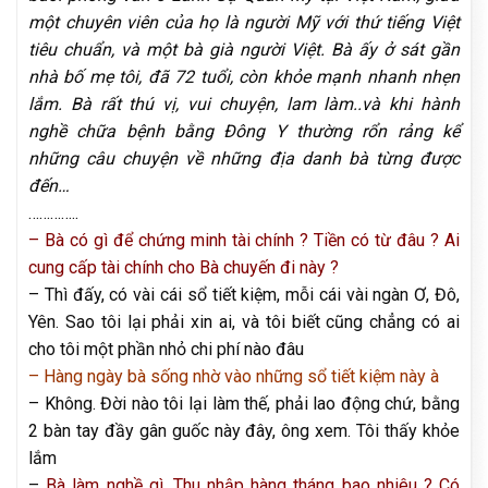
một chuyên viên của họ là người Mỹ với thứ tiếng Việt
tiêu chuẩn, và một bà già người Việt. Bà ấy ở sát gần
nhà bố mẹ tôi, đã 72 tuổi, còn khỏe mạnh nhanh nhẹn
lắm. Bà rất thú vị, vui chuyện, lam làm..và khi hành
nghề chữa bệnh bằng Đông Y thường rổn rảng kể
những câu chuyện về những địa danh bà từng được
đến…
…………..
– Bà có gì để chứng minh tài chính ? Tiền có từ đâu ? Ai
cung cấp tài chính cho Bà chuyến đi này ?
– Thì đấy, có vài cái sổ tiết kiệm, mỗi cái vài ngàn Ơ, Đô,
Yên. Sao tôi lại phải xin ai, và tôi biết cũng chẳng có ai
cho tôi một phần nhỏ chi phí nào đâu
– Hàng ngày bà sống nhờ vào những sổ tiết kiệm này à
– Không. Đời nào tôi lại làm thế, phải lao động chứ, bằng
2 bàn tay đầy gân guốc này đây, ông xem. Tôi thấy khỏe
lắm
–
Bà làm nghề gì. Thu nhập hàng tháng bao nhiêu ? Có