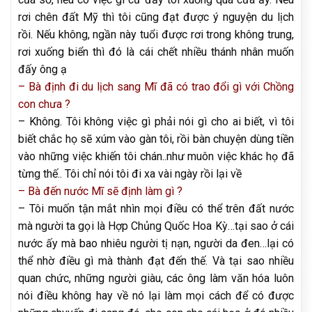
rơi chên đất Mỹ thì tôi cũng đạt được ý nguyện du lịch
rồi. Nếu không, ngần này tuổi được rơi trong không trung,
rơi xuống biển thì đó là cái chết nhiều thánh nhân muốn
đấy ông ạ
– Bà định đi du lịch sang Mĩ đã có trao đổi gì với Chồng
con chưa ?
– Không. Tôi không việc gì phải nói gì cho ai biết, vì tôi
biết chắc họ sẽ xúm vào gàn tôi, rồi bàn chuyện dùng tiền
vào những việc khiến tôi chán..như muôn việc khác họ đã
từng thế.. Tôi chỉ nói tôi đi xa vài ngày rồi lại về
– Bà đến nước Mĩ sẽ định làm gì ?
– Tôi muốn tận mắt nhìn mọi điều có thể trên đất nước
mà người ta gọi là Hợp Chủng Quốc Hoa Kỳ…tại sao ở cái
nước ấy mà bao nhiêu người tị nạn, người da đen…lại có
thể nhờ điều gì mà thành đạt đến thế. Và tại sao nhiều
quan chức, những người giàu, các ông làm văn hóa luôn
nói điều không hay về nó lại làm mọi cách để có được