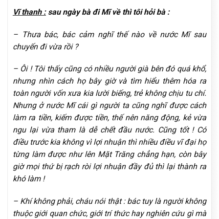
Vĩ thanh :
sau ngày bà đi Mĩ về thì tôi hỏi bà :
– Thưa bác, bác cảm nghĩ thế nào về nước Mĩ sau
chuyến đi vừa rồi ?
– Ôi ! Tôi thấy cũng có nhiều người già bên đó quá khổ,
nhưng nhìn cách họ bây giờ và tìm hiểu thêm hóa ra
toàn người vốn xưa kia lười biếng, trẻ không chịu tu chí.
Nhưng ở nước Mĩ cái gì người ta cũng nghĩ được cách
làm ra tiền, kiếm được tiền, thế nên năng động, kẻ vừa
ngu lại vừa tham là dễ chết đầu nước. Cũng tốt ! Có
điều trước kia không vì lợi nhuận thì nhiều điều vĩ đại họ
từng làm được như lên Mặt Trăng chẳng hạn, còn bây
giờ mọi thứ bị rạch ròi lợi nhuận đầy đủ thì lại thành ra
khó làm !
– Khí không phải, cháu nói thật : bác tuy là người không
thuộc giới quan chức, giới trí thức hay nghiên cứu gì mà