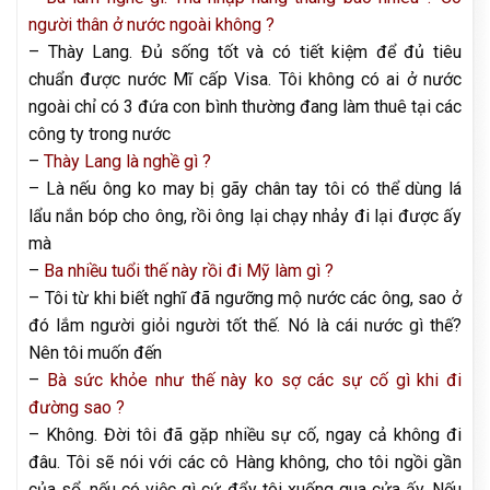
người thân ở nước ngoài không ?
– Thày Lang. Đủ sống tốt và có tiết kiệm để đủ tiêu
chuẩn được nước Mĩ cấp Visa. Tôi không có ai ở nước
ngoài chỉ có 3 đứa con bình thường đang làm thuê tại các
công ty trong nước
–
Thày Lang là nghề gì ?
– Là nếu ông ko may bị gãy chân tay tôi có thể dùng lá
lẩu nắn bóp cho ông, rồi ông lại chạy nhảy đi lại được ấy
mà
–
Ba nhiều tuổi thế này rồi đi Mỹ làm gì ?
– Tôi từ khi biết nghĩ đã ngưỡng mộ nước các ông, sao ở
đó lắm người giỏi người tốt thế. Nó là cái nước gì thế?
Nên tôi muốn đến
–
Bà sức khỏe như thế này ko sợ các sự cố gì khi đi
đường sao ?
– Không. Đời tôi đã gặp nhiều sự cố, ngay cả không đi
đâu. Tôi sẽ nói với các cô Hàng không, cho tôi ngồi gần
của sổ, nếu có việc gì cứ đẩy tôi xuống qua cửa ấy. Nếu