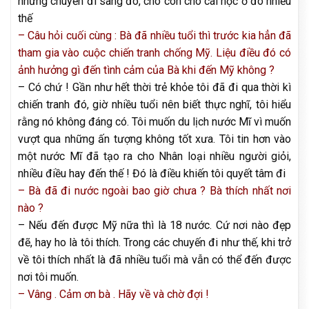
những chuyến đi sang đó, cho con cho cái học ở đó nhiều
thế
– Câu hỏi cuối cùng : Bà đã nhiều tuổi thì trước kia hẳn đã
tham gia vào cuộc chiến tranh chống Mỹ. Liệu điều đó có
ảnh hưởng gì đến tình cảm của Bà khi đến Mỹ không ?
– Có chứ ! Gần như hết thời trẻ khỏe tôi đã đi qua thời kì
chiến tranh đó, giờ nhiều tuổi nên biết thực nghĩ, tôi hiểu
rằng nó không đáng có. Tôi muốn du lịch nước Mĩ vì muốn
vượt qua những ấn tượng không tốt xưa. Tôi tin hơn vào
một nước Mĩ đã tạo ra cho Nhân loại nhiều người giỏi,
nhiều điều hay đến thế ! Đó là điều khiến tôi quyết tâm đi
– Bà đã đi nước ngoài bao giờ chưa ? Bà thích nhất nơi
nào ?
– Nếu đến được Mỹ nữa thì là 18 nước. Cứ nơi nào đẹp
đẽ, hay ho là tôi thích. Trong các chuyến đi như thế, khi trở
về tôi thích nhất là đã nhiều tuổi mà vẫn có thể đến được
nơi tôi muốn.
– Vâng . Cảm ơn bà . Hãy về và chờ đợi !