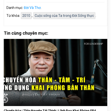
Danh mục:
Đời Và Thơ
.
Từ khóa:
2010
,
Cuộc sống của Ta trong Đời Sống thực
.
Tin cùng chuyên mục:
Chuyển Hóa | Thầy Nguyễn Tất Thịnh | Lãnh Đạo Khai Phóng EP4