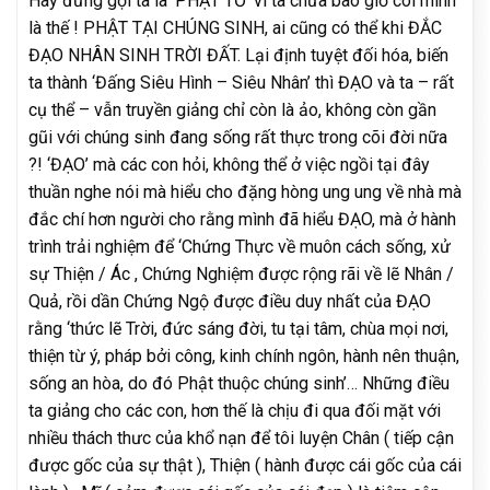
Hãy đừng gọi ta là ‘PHẬT TỔ’ vì ta chưa bao giờ coi mình
là thế ! PHẬT TẠI CHÚNG SINH, ai cũng có thể khi ĐẮC
ĐẠO NHÂN SINH TRỜI ĐẤT. Lại định tuyệt đối hóa, biến
ta thành ‘Đấng Siêu Hình – Siêu Nhân’ thì ĐẠO và ta – rất
cụ thể – vẫn truyền giảng chỉ còn là ảo, không còn gần
gũi với chúng sinh đang sống rất thực trong cõi đời nữa
?! ‘ĐẠO’ mà các con hỏi, không thể ở việc ngồi tại đây
thuần nghe nói mà hiểu cho đặng hòng ung ung về nhà mà
đắc chí hơn người cho rằng mình đã hiểu ĐẠO, mà ở hành
trình trải nghiệm để ‘Chứng Thực về muôn cách sống, xử
sự Thiện / Ác , Chứng Nghiệm được rộng rãi về lẽ Nhân /
Quả, rồi dần Chứng Ngộ được điều duy nhất của ĐẠO
rằng ‘thức lẽ Trời, đức sáng đời, tu tại tâm, chùa mọi nơi,
thiện từ ý, pháp bởi công, kinh chính ngôn, hành nên thuận,
sống an hòa, do đó Phật thuộc chúng sinh’… Những điều
ta giảng cho các con, hơn thế là chịu đi qua đối mặt với
nhiều thách thưc của khổ nạn để tôi luyện Chân ( tiếp cận
được gốc của sự thật ), Thiện ( hành được cái gốc của cái