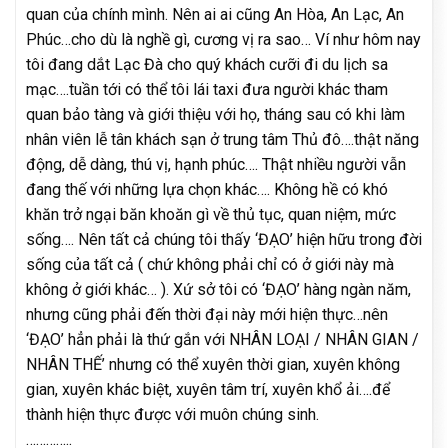
quan của chính mình. Nên ai ai cũng An Hòa, An Lạc, An
Phúc…cho dù là nghề gì, cương vị ra sao… Ví như hôm nay
tôi đang dắt Lạc Đà cho quý khách cưỡi đi du lịch sa
mạc….tuần tới có thể tôi lái taxi đưa người khác tham
quan bảo tàng và giới thiệu với họ, tháng sau có khi làm
nhân viên lễ tân khách sạn ở trung tâm Thủ đô….thật năng
động, dễ dàng, thú vị, hạnh phúc…. Thật nhiều người vẫn
đang thế với những lựa chọn khác…. Không hề có khó
khăn trở ngại băn khoăn gì về thủ tục, quan niệm, mức
sống…. Nên tất cả chúng tôi thấy ‘ĐẠO’ hiện hữu trong đời
sống của tất cả ( chứ không phải chỉ có ở giới này mà
không ở giới khác… ). Xứ sở tôi có ‘ĐẠO’ hàng ngàn năm,
nhưng cũng phải đến thời đại này mới hiện thực…nên
‘ĐẠO’ hẳn phải là thứ gắn với NHÂN LOẠI / NHÂN GIAN /
NHÂN THẾ’ nhưng có thể xuyên thời gian, xuyên không
gian, xuyên khác biệt, xuyên tâm trí, xuyên khổ ải….để
thành hiện thực được với muôn chúng sinh.
…………..