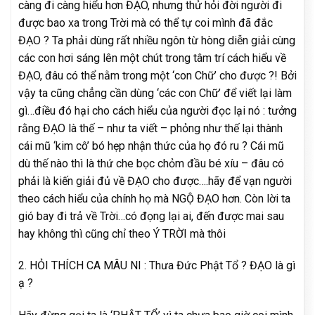
càng đi càng hiểu hơn ĐẠO, nhưng thử hỏi đời người đi
được bao xa trong Trời mà có thể tự coi mình đã đắc
ĐẠO ? Ta phải dùng rất nhiều ngôn từ hòng diễn giải cùng
các con hơi sáng lên một chút trong tâm trí cách hiểu về
ĐẠO, đâu có thể nằm trong một ‘con Chữ’ cho được ?! Bởi
vậy ta cũng chẳng cần dùng ‘các con Chữ’ để viết lại làm
gì…điều đó hại cho cách hiểu của người đọc lại nó : tưởng
rằng ĐẠO là thế – như ta viết – phỏng như thế lại thành
cái mũ ‘kim cô’ bó hẹp nhận thức của họ đó ru ? Cái mũ
dù thế nào thì là thứ che bọc chỏm đầu bé xíu – đâu có
phải là kiến giải đủ về ĐẠO cho được….hãy để vạn người
theo cách hiểu của chính họ mà NGỘ ĐẠO hơn. Còn lời ta
gió bay đi trả về Trời…có đọng lại ai, đến được mai sau
hay không thì cũng chỉ theo Ý TRỜI mà thôi
2. HỎI THÍCH CA MÂU NI : Thưa Đức Phật Tổ ? ĐẠO là gì
ạ ?