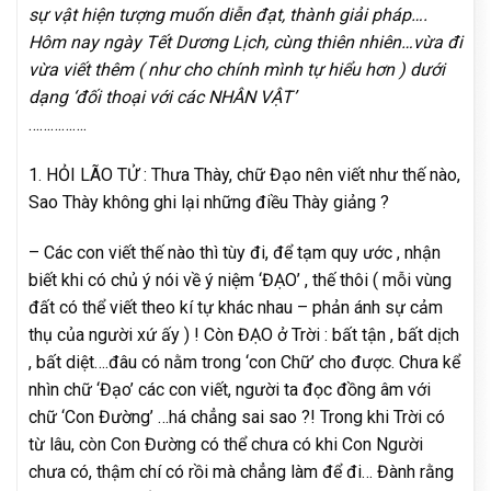
sự vật hiện tượng muốn diễn đạt, thành giải pháp….
Hôm nay ngày Tết Dương Lịch, cùng thiên nhiên…vừa đi
vừa viết thêm ( như cho chính mình tự hiểu hơn ) dưới
dạng ‘đối thoại với các NHÂN VẬT’
…………….
1. HỎI LÃO TỬ : Thưa Thày, chữ Đạo nên viết như thế nào,
Sao Thày không ghi lại những điều Thày giảng ?
– Các con viết thế nào thì tùy đi, để tạm quy ước , nhận
biết khi có chủ ý nói về ý niệm ‘ĐẠO’ , thế thôi ( mỗi vùng
đất có thể viết theo kí tự khác nhau – phản ánh sự cảm
thụ của người xứ ấy ) ! Còn ĐẠO ở Trời : bất tận , bất dịch
, bất diệt….đâu có nằm trong ‘con Chữ’ cho được. Chưa kể
nhìn chữ ‘Đạo’ các con viết, người ta đọc đồng âm với
chữ ‘Con Đường’ …há chẳng sai sao ?! Trong khi Trời có
từ lâu, còn Con Đường có thể chưa có khi Con Người
chưa có, thậm chí có rồi mà chẳng làm để đi… Đành rằng