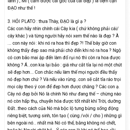
lành ) , Mĩ ( cảm được cái gốc của cái đẹp ) là tiệm cận
ĐẠO như thế !
3. HỎI PLATO : thưa Thày, ĐẠO là gì ạ ?
Các con hãy nhìn chính cái Cây kia ( chứ không phải cái/
cây khác ) và từng người hãy nói xem thế nào là đẹp ? À
…. con này nói : khi nó ra hoa thì đẹp ?! Thế bây giờ con
không thấy đẹp sao mà phải chờ đến khi nó ra hoa ? Ngộ
có cơn bão mai ập đến làm đổ rụi nó thì còn ra hoa được
không ? Á…con kia lại bảo : giá như cắt tỉa lại nó một chút
sẽ đẹp hơn…. Con chắc nếu làm thế mọi người đều thấy
nó đẹp hơn chứ ? Và nếu vào rừng…con sẽ cắt tỉa ráo trọi
mọi cây theo ý con để đẹp hơn được chăng ? Các con ạ.
Cây nó đẹp bởi Nó là chính Nó như đang thế – chừng nào
nó còn hấp thụ, chuyển hóa được tốt nhất khí Trời, dưỡng
Đất…theo cách của Nó mà bộc lộ tưng bừng sống động
riêng biệt, tương sinh, tôn tạo ( cùng /với / cho ) những gì
bên ngoài nó… nhất mà Nó có thể, bằng không nó chết,