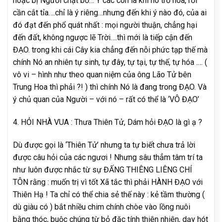
hoặc bị Người chặt bỏ… Ý các con là khi nó trổ hoa, rồi
cần cắt tỉa….chỉ là ý riêng…nhưng đến khi ý nào đó, của ai
đó đạt đến phổ quát nhất : mọi người thuận, chẳng hại
đến đất, không ngược lẽ Trời….thì mới là tiếp cận đến
ĐẠO. trong khi cái Cây kia chẳng đến nỗi phức tạp thế mà
chính Nó an nhiên tự sinh, tự đây, tự tại, tự thế, tự hóa .… (
vô vi – hình như theo quan niệm của ông Lão Tử bên
Trung Hoa thì phải ?! ) thì chính Nó là đang trong ĐẠO. Và
ý chủ quan của Người – với nó – rất có thể là ‘VÔ ĐẠO’
4. HỎI NHÀ VUA : Thưa Thiên Tử, Dám hỏi ĐẠO là gì ạ ?
Dù được gọi là ‘Thiên Tử’ nhưng ta tự biết chưa trả lời
được câu hỏi của các ngươi ! Nhưng sâu thẳm tâm trí ta
như luôn được nhắc từ sự ĐẤNG THIÊNG LIÊNG CHÍ
TÔN rằng : muốn trị vì tốt Xã tắc thì phải HÀNH ĐẠO với
Thiên Hạ ! Ta chỉ có thể chia sẻ thế này : kẻ tầm thường (
dù giàu có ) bắt nhiều chim chính chòe vào lồng nuôi
bằng thóc, buộc chúng từ bỏ đặc tính thiên nhiên, dạy hót