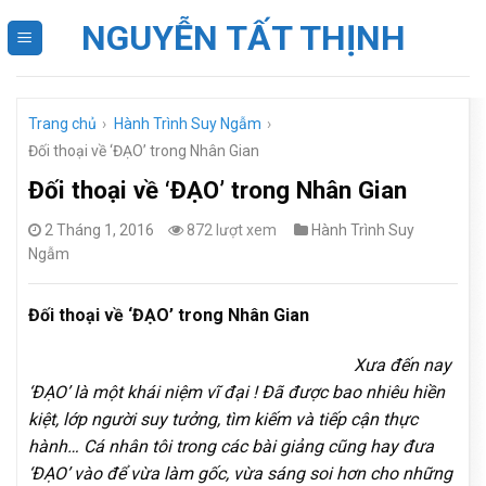
Skip
NGUYỄN TẤT THỊNH
to
content
Trang chủ
›
Hành Trình Suy Ngẫm
›
Đối thoại về ‘ĐẠO’ trong Nhân Gian
Đối thoại về ‘ĐẠO’ trong Nhân Gian
2 Tháng 1, 2016
872 lượt xem
Hành Trình Suy
Ngẫm
Đối thoại về ‘ĐẠO’ trong Nhân Gian
Xưa đến nay
‘ĐẠO’ là một khái niệm vĩ đại ! Đã được bao nhiêu hiền
kiệt, lớp người suy tưởng, tìm kiếm và tiếp cận thực
hành… Cá nhân tôi trong các bài giảng cũng hay đưa
‘ĐẠO’ vào để vừa làm gốc, vừa sáng soi hơn cho những