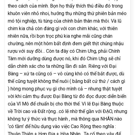
theo cách của mình. Bọn họ thấy thích thú điều đó trong
khuôn viên nhỏ nhoi, hưởng thụ những thứ phiên bản méo
mó tội nghiệp, tù túng của chính bản thân mà thôi. Và lũ
chim kia chả còn đáng gì với con chim khác, với thiên
nhiên nữa, rồi bọn trọc phú kia nghe mãi cũng chán
chường, nên một hôm bất định đem giết thịt chúng nhậu
rượu với suy đồi… Còn ta đây có Chim Ưng, phải Chính
Tâm mới dưỡng dùng được nó, khi đó Chim Ưng sẽ chỉ
dẫn chính xác cho ta những lần đi săn. Riêng với Đại
Bàng – xứ ta cũng có – vô cùng khó có thể bắt được, dù
thế cũng tuyệt không thể nuôi ( bằng bất cứ thứ / cách gì
) hòng mong phục vụ gì cho mình cả – nhưng thật tuyệt
vời khi cảm thụ được Đại Bàng từ đó đọc được diễn biến
của Vĩ Mô để chuẩn bị cho thời thế. Vì lẽ Đại Bàng thuộc
về Trời cao và Đất rộng…có lẽ nhờ thế gần với ĐẠO, nhưng
không tự ý thức và thực hành , mà thông qua NHÂN nào
‘có tầm’ để hữu dụng vào việc Cao Rộng theo nghĩa :
Thuận Thiên + Hợp Địa + Hòa Nhân . Ta cố theo vậy để