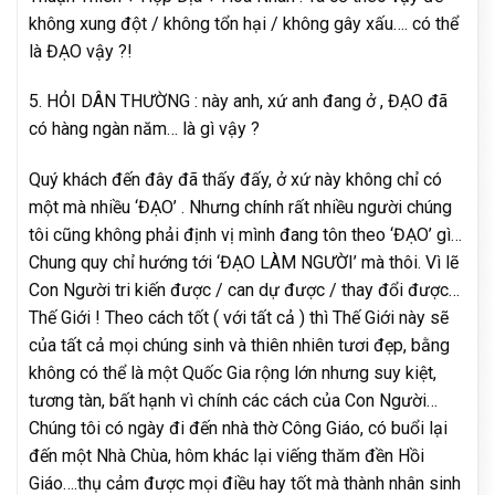
không xung đột / không tổn hại / không gây xấu…. có thể
là ĐẠO vậy ?!
5. HỎI DÂN THƯỜNG : này anh, xứ anh đang ở , ĐẠO đã
có hàng ngàn năm… là gì vậy ?
Quý khách đến đây đã thấy đấy, ở xứ này không chỉ có
một mà nhiều ‘ĐẠO’ . Nhưng chính rất nhiều người chúng
tôi cũng không phải định vị mình đang tôn theo ‘ĐẠO’ gì…
Chung quy chỉ hướng tới ‘ĐẠO LÀM NGƯỜI’ mà thôi. Vì lẽ
Con Người tri kiến được / can dự được / thay đổi được…
Thế Giới ! Theo cách tốt ( với tất cả ) thì Thế Giới này sẽ
của tất cả mọi chúng sinh và thiên nhiên tươi đẹp, bằng
không có thể là một Quốc Gia rộng lớn nhưng suy kiệt,
tương tàn, bất hạnh vì chính các cách của Con Người…
Chúng tôi có ngày đi đến nhà thờ Công Giáo, có buổi lại
đến một Nhà Chùa, hôm khác lại viếng thăm đền Hồi
Giáo….thụ cảm được mọi điều hay tốt mà thành nhân sinh