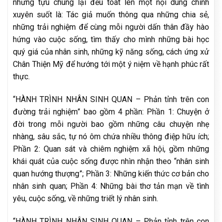
nhưng tựu chung lại đều toát lên một nội dung chính
xuyên suốt là: Tác giả muốn thông qua những chia sẻ,
những trải nghiệm để cùng mỗi người dấn thân đầy hào
hứng vào cuộc sống, tìm thấy cho mình những bài học
quý giá của nhân sinh, những kỹ năng sống, cách ứng xử
Chân Thiện Mỹ để hướng tới một ý niệm về hạnh phúc rất
thực.
“HÀNH TRÌNH NHÂN SINH QUAN – Phản tỉnh trên con
đường trải nghiệm” bao gồm 4 phần: Phần 1: Chuyện ở
đời trong mỗi người bao gồm những câu chuyện nhẹ
nhàng, sâu sắc, tự nó ôm chứa nhiều thông điệp hữu ích;
Phần 2: Quan sát và chiêm nghiệm xã hội, gồm những
khái quát của cuộc sống được nhìn nhận theo “nhân sinh
quan hướng thượng”; Phần 3: Những kiến thức cơ bản cho
nhân sinh quan; Phần 4: Những bài thơ tản mạn về tình
yêu, cuộc sống, về những triết lý nhân sinh.
“HÀNH TRÌNH NHÂN SINH QUAN – Phản tỉnh trên con