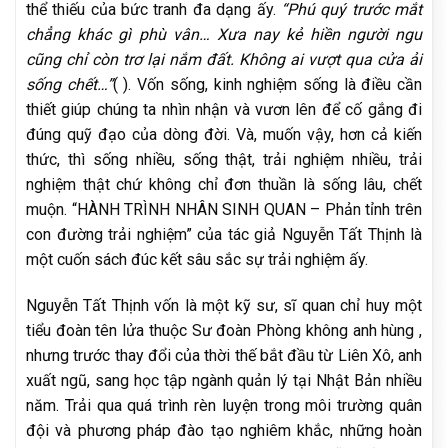
thể thiếu của bức tranh đa dạng ấy.
“Phú quý trước mắt
chẳng khác gì phù vân… Xưa nay kẻ hiền người ngu
cũng chỉ còn trơ lại nắm đất. Không ai vượt qua cửa ải
sống chết…”
( ). Vốn sống, kinh nghiệm sống là điều cần
thiết giúp chúng ta nhìn nhận và vươn lên để cố gắng đi
đúng quỹ đạo của dòng đời. Và, muốn vậy, hơn cả kiến
thức, thì sống nhiều, sống thật, trải nghiệm nhiều, trải
nghiệm thật chứ không chỉ đơn thuần là sống lâu, chết
muộn. “HÀNH TRÌNH NHÂN SINH QUAN – Phản tỉnh trên
con đường trải nghiệm” của tác giả Nguyễn Tất Thịnh là
một cuốn sách đúc kết sâu sắc sự trải nghiệm ấy.
Nguyễn Tất Thịnh vốn là một kỹ sư, sĩ quan chỉ huy một
tiểu đoàn tên lửa thuộc Sư đoàn Phòng không anh hùng ,
nhưng trước thay đổi của thời thế bắt đầu từ Liên Xô, anh
xuất ngũ, sang học tập ngành quản lý tại Nhật Bản nhiều
năm. Trải qua quá trình rèn luyện trong môi trường quân
đội và phương pháp đào tạo nghiêm khắc, những hoàn