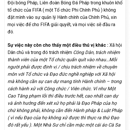
Đội bóng Pháp, Liên đoàn Bóng Đá Pháp trong khuôn khổ
tổ chức của FIFA ( một Tổ chức Phi Chính Phủ ) không
đặt mình vào sự quản lý Hành chính của Chính Phủ, xin
mọi việc để cho FIFA giải quyết, và mọi việc sẽ đầu ra
đó.
Sự việc này còn cho thấy một điều thú vị khác :
Xã hội
Dân chủ và trong đó trách nhiệm
Công Dân, trách nhiệm
thành viên của một Tổ chức quấn quít vào nhau…Mỗi
người phải được định vị / chịu trách nhiệm về chuyên
môn với Tổ chức và Đạo đức nghề nghiệp với Xã hội
mà không cần sự can dự mang tính Hành chính – trong
cách hành xử với Công chức / Viên chức. Ví như Một
Cao Tăng phạm lỗi thì điều trước hết, cao nhất can dự
và ảnh hưởng đến xét xử họ phải là Đạo Pháp của họ
chứ không phải, không cần đến Hành pháp & Luật Pháp
( vì nếu Đạo của họ không xử được thì thực ra thứ Đạo
đó rất yếu ). Một Nhà Sư chỉ cần mặc một cái áo Cà Sa