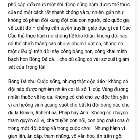
phổ cập đến mức một nhi đồng cũng nắm được thể thức
của nó một cách rất nhanh chóng và tự nhiên, gần như
không có phản đối xung đột của con người, các quốc gia
về Luật đó – chẳng cần tuyên truyền giáo dục gì cả ! Các
Cầu thủ thực hành nó không hề khó khăn, không đội nào
có thể chiến thắng cao nhơ vi phạm Luật cả, chẳng có
một điều gì trên đời này công bằng hơn, công khai minh
bạch hơn Bóng Đá cả…. cho dù cũng có vài sơ xuất giám
sát của Trọng tài!
Bóng Đá như Cuộc sống, nhưng thật độc đáo : không có
đội nào được nghiễm nhiên coi là số 1, cúp Vàng đương
nhiên thuộc về họ cả. Không có chỗ cho sự độc tôn, yên
vị an hưởng vinh quang suốt cho bất kì đội bóng nào cho
dù là Braxin, Achentina, Pháp hay Anh…Không có chuyện
tham quyền cố vị, cha truyền con nối, con ông cháu cha ở
trong một đội bóng và trong cuộc chơi….Nhưng hành vi
gian lận, ăn cắp, tham nhũng, vô văn hóa, ăn trên ngồi