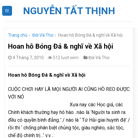
Skip
NGUYỄN TẤT THỊNH
to
content
Trang chủ
›
Đời Và Thơ
›
Hoan hô Bóng Đá & nghĩ về Xã hội
Hoan hô Bóng Đá & nghĩ về Xã hội
4 Tháng 7, 2010
512 lượt xem
Đời Và Thơ
Hoan hô Bóng Đá & nghĩ về Xã hội
CUỘC CHƠI HAY LÀ MỌI NGƯỜI AI CŨNG HÒ REO ĐƯỢC
VỚI NÓ
Xưa nay các Học giả, các
Chính khách thường hay hô hào…nào là ‘Người ta sinh ra
đều có quyền bình đẳng..’ / nào là ‘ Tứ Hải giai huynh đệ’ /
rồi thì ‘ chống phân biệt chủng tộc, giàu nghèo, sắc tộc,
chế độ chính trị…’ v.v…