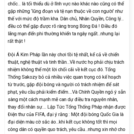
chốc… là tối thiểu dù ở lĩnh vực nào khác nào cũng có thể
gặp những ‘lũng đoạn và tệ nạn thuộc về con người’ như
thế với mức độ trầm kha. Dân chủ, Nhân Quyền, Công lý…
đều có thể gặp được rõ ràng trong Bóng Đá ! Điều đó
lãng mạn đến phi thường khiến ta ngây ngất…nhưng lại
rất thật !
Đội Á Kim Pháp lần này chơi tồi tệ nhất, kể cả về chiến
thuật, nghệ thuật và tinh thần…Về nước họ phải chịu trách
nhiệm không thể một lời chối cãi về kết cục đó. Tổng
Thống Sakozy bỏ cả nhiều việc quan trọng có kế hoạch
từ trước, gặp đội bóng và người có trách nhiệm để sát
phạt, yêu cầu phải kiểm điểm….Và Chính Quyền ngỏ ý sẵn
sàng một cách mạnh mẽ can dự điều tra nguyên nhân,
thay đổi nhân sự…. Lập Tức Tổng Thống Pháp nhận được
Điện thư của FIFA, đại ý rằng : Một đội bóng Quốc Gia là
đại diện màu cờ sắc áo…khi kết cục không tốt thì mọi
công dân có quyền quo trách, yêu cầu…nhưng xin nhớ cho