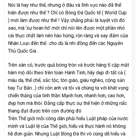
Nói là hay như thế, nhưng ở đâu và lĩnh vực nào đã thể
hiện được như thế ? Chỉ có Bóng Đá Quốc tế ( World Cup
) mới làm được như thế ! Vậy chẳng phải là tuyệt vời đó
sao, mà ‘sự hoan hô’ mới chỉ nói lên được một phần nhỏ
cái thực chất làm nên hào hứng, rộn ràng và say đắm của
Nhân Loại đến thế…cho dù là nhi đồng đến các Nguyên
Thủ Quốc Gia…
Trên sân cỏ, trước quả bóng tròn và trước hàng tỉ cặp mắt
hâm mộ dõi theo trên toàn Hành Tinh, hãy dẹp đi tất cả (
màu da, thể chế, sắc tộc, tôn giáo, giàu nghèo, cộng sản
hay Tư Bản…) chỉ còn anh và tôi và chúng ta với khát vọng
chiến thắng của tinh thần Mạnh hơn, nhanh hơn, cao hơn,
đẹp hơn mà thôi. Đẳng cấp thực sự thể hiện ở những nấc
thang đạt được trên con đường đó
Trên Thế giới mỗi công dân phải hiểu Luật pháp của nước
mình và Luật lệ của Thế giới, hiểu và thực hành nó không
hề đơn giản. Nhưng Luật Bóng Đá thì vô cùng dễ hiểu và