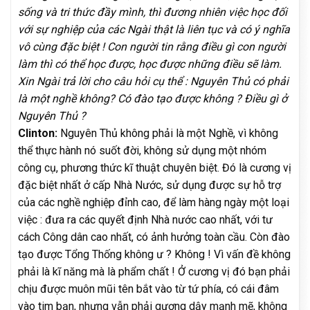
sống và tri thức đầy mình, thì đương nhiên việc học đối
với sự nghiệp của các Ngài thật là liên tục và có ý nghĩa
vô cùng đặc biệt ! Con người tin rằng điều gì con người
làm thì có thể học được, học được những điều sẽ làm.
Xin Ngài trả lời cho câu hỏi cụ thể : Nguyên Thủ có phải
là một nghề không? Có đào tạo được không ? Điều gì ở
Nguyên Thủ ?
Clinton:
Nguyên Thủ không phải là một Nghề, vì không
thể thực hành nó suốt đời, không sử dụng một nhóm
công cụ, phương thức kĩ thuật chuyên biệt. Đó là cương vị
đặc biệt nhất ở cấp Nhà Nước, sử dụng được sự hỗ trợ
của các nghề nghiệp đỉnh cao, để làm hàng ngày một loại
việc : đưa ra các quyết định Nhà nước cao nhất, với tư
cách Công dân cao nhất, có ảnh hưởng toàn cầu. Còn đào
tạo được Tổng Thống không ư ? Không ! Vì vấn đề không
phải là kĩ năng mà là phẩm chất ! Ở cương vị đó bạn phải
chịu được muôn mũi tên bắt vào từ tứ phía, có cái đâm
vào tim bạn, nhưng vẫn phải gượng dậy mạnh mẽ, không