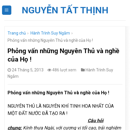
Skip
NGUYỄN TẤT THỊNH
to
content
Trang chủ
›
Hành Trình Suy Ngẫm
›
Phỏng vấn những Nguyên Thủ và nghề của Họ !
Phỏng vấn những Nguyên Thủ và nghề
của Họ !
24 Tháng 5, 2013
486 lượt xem
Hành Trình Suy
Ngẫm
Phỏng vấn những Nguyên Thủ và nghề của Họ !
NGUYÊN THỦ LÀ NGUYÊN KHÍ TINH HOA NHẤT CỦA
MỘT ĐẤT NƯỚC ĐÃ TẠO RA !
Câu hỏi
chung:
Kính thưa Ngài, với cương vị tối cao, trải nghiệm