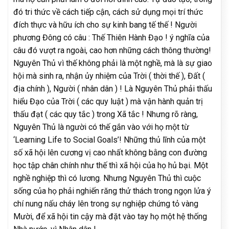
đó tri thức về cách tiếp cận, cách sử dụng mọi trí thức
đích thực và hữu ích cho sự kinh bang tế thế ! Người
phương Đông có câu : Thế Thiên Hành Đạo ! ý nghĩa của
câu đó vượt ra ngoài, cao hơn những cách thông thường!
Nguyên Thủ vì thế không phải là một nghề, mà là sự giao
hội mà sinh ra, nhận ủy nhiệm của Trời ( thời thế ), Đất (
địa chính ), Người ( nhân dân ) ! Là Nguyên Thủ phải thấu
hiểu Đạo của Trời ( các quy luật ) mà vận hành quản trị
thấu đạt ( các quy tắc ) trong Xã tắc ! Nhưng rõ ràng,
Nguyên Thủ là người có thế gắn vào với họ một từ
‘Learning Life to Social Goals’! Những thủ lĩnh của một
số xã hội lên cương vị cao nhất không bằng con đường
học tập chân chính như thế thì xã hội của họ hủ bại. Một
nghề nghiệp thì có lương. Nhưng Nguyên Thủ thì cuộc
sống của họ phải nghiến răng thử thách trong ngọn lửa ý
chí nung nấu cháy lên trong sự nghiệp chứng tỏ vàng
Mười, để xã hội tin cậy mà đặt vào tay họ một hệ thống