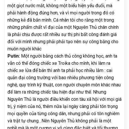
một giọt nước mắt, không một biểu hiện yếu đuối, mà
phải hành động đúng hơn, và vì mọi người trong đó có
những kẻ đã bắn mình. Cá nhân tôi cho rằng một trong
những phẩm chất vĩ đại của một Nguyên Thủ chân chính
là phải chịu được rất nhiều sự thị phi bất công đánh giá
đối với mình nhưng phải phải tạo nên sự công bằng cho
muôn người khác
Putin:
Một người bằng cách thủ công không học, anh ta
vẫn có thể đóng chiếc xe Troika cho mình, khi làm ra
chiếc xe lửa để bán thì anh ta phải học nhiều lắm : cai
quản đại công trường với bao nhiêu phương tiện công
nghệ, quy trình kỹ thuật, con người chuyên môn khác nhau
để làm ra những chiếc tàu hiện đại như thế. Nhưng
Nguyên Thủ là người điều khiển con tàu xã hội với mọi giá
trị, ý niệm của nó, thêm nữa lại ngày càng phải tôn trọng
mọi quyền của từng công dân, nhưng phải có tôn nghiêm
và trật tự chung…Nên Nguyên Thủ không phải là một
nghề mà là một cương vị vô cùng đặc biệt và tối thượng.