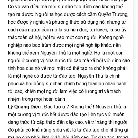
Có vô vàn điều mà mọi sự đào tạo đỉnh cao không thể
tạo ra được. Người ta học được cách cầm Quyền Trượng,
học được ý nghĩa và phương thức sử dụng nó, nhưng tư
cách của người cầm nó là sự hun đúc, tôi luyện, là sự ủy
thác toàn xã hội, hội tụ vào một con người. Không nghề
nghiệp nào bao trùm được mọi nghề nghiệp khác, nên
không thể xem Nguyên Thủ là một nghề. Họ là một con
người ở cương vị Nhà nước tối cao mà xã hội với đỉnh cao
tinh hoa của nó về mọi mặt có thể tạo ra chứ không phải
là một nghề có được từ đào tạo. Nguyên Thủ là chinh
phục xã hội bằng sự chân chính bằng toàn bộ nhân cách
tối cao, khiến mọi người làm việc có lương tri và trách
nhiệm trong mọi hoàn cảnh
Lý Quang Diệu
: Đào tạo ư ? Không thể ! Nguyên Thủ là
một cương vị trước hết được đào tạo liên tục với muôn
dạng thức từ cấp thấp đến cấp cao, về trí năng thì người
đó phải có khả năng siêu việt là tự đào tạo cho những gì
mà họ cần phải làm ở đòi hỏi đỉnh cao. Tự đào tạo, trong