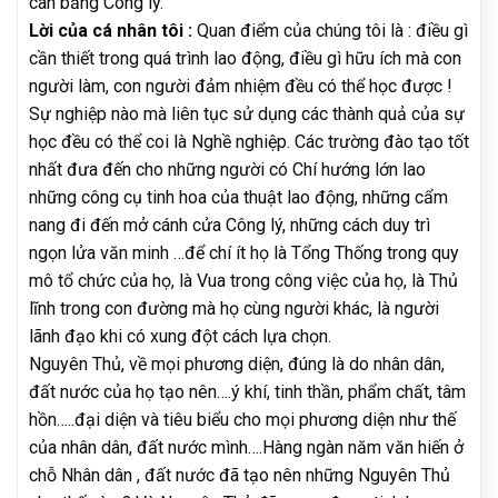
cân bằng Công lý.
Lời của cá nhân tôi :
Quan điểm của chúng tôi là : điều gì
cần thiết trong quá trình lao động, điều gì hữu ích mà con
người làm, con người đảm nhiệm đều có thể học được !
Sự nghiệp nào mà liên tục sử dụng các thành quả của sự
học đều có thể coi là Nghề nghiệp. Các trường đào tạo tốt
nhất đưa đến cho những người có Chí hướng lớn lao
những công cụ tinh hoa của thuật lao động, những cẩm
nang đi đến mở cánh cửa Công lý, những cách duy trì
ngọn lửa văn minh …để chí ít họ là Tổng Thống trong quy
mô tổ chức của họ, là Vua trong công việc của họ, là Thủ
lĩnh trong con đường mà họ cùng người khác, là người
lãnh đạo khi có xung đột cách lựa chọn.
Nguyên Thủ, về mọi phương diện, đúng là do nhân dân,
đất nước của họ tạo nên….ý khí, tinh thần, phẩm chất, tâm
hồn…..đại diện và tiêu biểu cho mọi phương diện như thế
của nhân dân, đất nước mình….Hàng ngàn năm văn hiến ở
chỗ Nhân dân , đất nước đã tạo nên những Nguyên Thủ