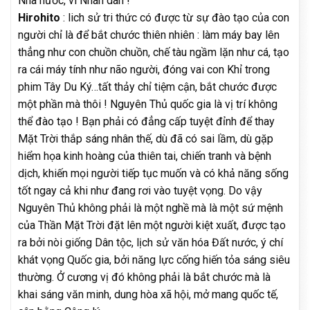
Nhà nước, vì Nhân dân !
Hirohito
: lich sử tri thức có được từ sự đào tạo của con
người chỉ là để bắt chước thiên nhiên : làm máy bay lên
thẳng như con chuồn chuồn, chế tàu ngầm lặn như cá, tạo
ra cái máy tính như não người, đóng vai con Khỉ trong
phim Tây Du Ký…tất thảy chỉ tiệm cận, bắt chước được
một phần mà thôi ! Nguyên Thủ quốc gia là vị trí không
thể đào tạo ! Bạn phải có đẳng cấp tuyệt đỉnh để thay
Mặt Trời thắp sáng nhân thế, dù đã có sai lầm, dù gặp
hiểm họa kinh hoàng của thiên tai, chiến tranh và bệnh
dịch, khiến mọi người tiếp tục muốn và có khả năng sống
tốt ngay cả khi như đang rơi vào tuyệt vọng. Do vậy
Nguyên Thủ không phải là một nghề mà là một sứ mệnh
của Thần Mặt Trời đặt lên một người kiệt xuất, được tạo
ra bởi nòi giống Dân tộc, lịch sử văn hóa Đất nước, ý chí
khát vọng Quốc gia, bởi năng lực cống hiến tỏa sáng siêu
thường. Ở cương vị đó không phải là bắt chước mà là
khai sáng văn minh, dung hòa xã hội, mở mang quốc tế,