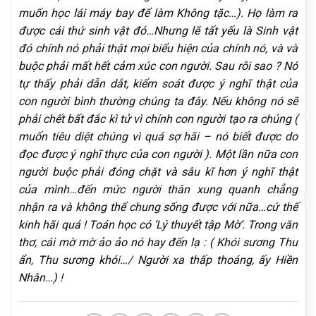
muốn học lái máy bay để làm Không tặc…). Họ làm ra
được cái thứ sinh vật đó…Nhưng lẽ tất yếu là Sinh vật
đó chính nó phải thật mọi biểu hiện của chính nó, và và
buộc phải mất hết cảm xúc con người. Sau rôi sao ? Nó
tự thấy phải dẫn dắt, kiểm soát được ý nghĩ thật của
con người bình thường chúng ta đây. Nếu không nó sẽ
phải chết bất đắc kì tử vì chính con người tạo ra chúng (
muốn tiêu diệt chúng vì quá sợ hãi – nó biết được do
đọc được ý nghĩ thực của con người ). Một lần nữa con
người buộc phải đóng chặt và sâu kĩ hơn ý nghĩ thật
của mình…đến mức người thân xung quanh chẳng
nhận ra và không thể chung sống được với nữa…cứ thế
kinh hãi quá ! Toán học có ‘Lý thuyết tập Mờ’. Trong văn
thơ, cái mờ mờ ảo ảo nó hay đến lạ : ( Khói sương Thu
ẩn, Thu sương khói…/ Người xa thấp thoáng, ấy Hiền
Nhân…) !