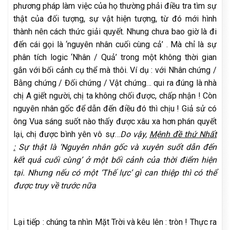
phương pháp làm việc của họ thường phải điều tra tìm sự
thật của đối tượng, sự vật hiện tượng, từ đó mới hình
thành nên cách thức giải quyết. Nhung chưa bao giờ là đi
đến cái gọi là ‘nguyên nhân cuối cùng cả’ . Mà chỉ là sự
phân tích logic ‘Nhân / Quả’ trong một không thời gian
gắn với bối cảnh cụ thể mà thôi. Ví dụ : với Nhân chứng /
Bằng chứng / Đối chứng / Vật chứng… qui ra đúng là nhà
chị A giết người, chị ta không chối được, chấp nhận ! Còn
nguyên nhân gốc để dẫn đến điều đó thì chịu ! Giả sử có
ông Vua sáng suốt nào thấy được xâu xa hơn phán quyết
lại, chị được bình yên vô sự…
Do vậy,
Mệnh đề thứ Nhất
:
Sự thật là ‘Nguyên nhân gốc và xuyên suốt dẫn đến
kết quả cuối cùng’ ở một bối cảnh của thời điểm hiện
tại. Nhưng nếu có một ‘Thế lực’ gì can thiệp thì có thể
được truy về trước nữa
Lại tiếp : chúng ta nhìn Mặt Trời và kêu lên : tròn ! Thực ra