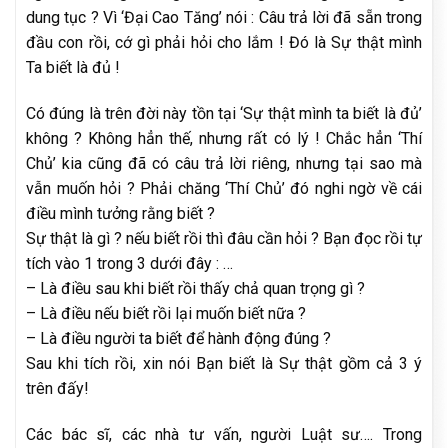
dung tục ? Vì ‘Đại Cao Tăng’ nói : Câu trả lời đã sẵn trong
đầu con rồi, cớ gì phải hỏi cho lắm ! Đó là Sự thật mình
Ta biết là đủ !
Có đúng là trên đời này tồn tại ‘Sự thật mình ta biết là đủ’
không ? Không hẳn thế, nhưng rất có lý ! Chắc hẳn ‘Thí
Chủ’ kia cũng đã có câu trả lời riêng, nhưng tại sao mà
vẫn muốn hỏi ? Phải chăng ‘Thí Chủ’ đó nghi ngờ về cái
điều mình tưởng rằng biết ?
Sự thật là gì ? nếu biết rồi thì đâu cần hỏi ? Bạn đọc rồi tự
tích vào 1 trong 3 dưới đây : …
– Là điều sau khi biết rồi thấy chả quan trọng gì ?
– Là điều nếu biết rồi lại muốn biết nữa ?
– Là điều người ta biết để hành động đúng ?
Sau khi tích rồi, xin nói Bạn biết là Sự thật gồm cả 3 ý
trên đấy!
Các bác sĩ, các nhà tư vấn, người Luật sư…. Trong