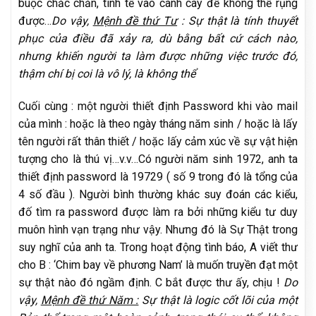
buộc chắc chắn, tinh tế vào cành cây để không thể rụng
được…
Do vậy,
Mệnh đề thứ Tư
: Sự thật là tính thuyết
phục của điều đã xảy ra, dù bằng bất cứ cách nào,
nhưng khiến người ta làm được những việc trước đó,
thậm chí bị coi là vô lý, là không thể
Cuối cùng : một người thiết định Password khi vào mail
của mình : hoặc là theo ngày tháng năm sinh / hoặc là lấy
tên người rất thân thiết / hoặc lấy cảm xúc về sự vật hiện
tượng cho là thú vị…v.v…Có người năm sinh 1972, anh ta
thiết định password là 19729 ( số 9 trong đó là tổng của
4 số đầu ). Người bình thường khác suy đoán các kiểu,
đố tìm ra password được làm ra bởi những kiểu tư duy
muôn hình vạn trạng như vậy. Nhưng đó là Sự Thật trong
suy nghĩ của anh ta. Trong hoạt động tình báo, A viết thư
cho B : ‘Chim bay về phương Nam’ là muốn truyền đạt một
sự thật nào đó ngầm định. C bắt được thư ấy, chịu !
Do
vậy,
Mệnh đề thứ Năm :
Sự thật là logic cốt lõi của một