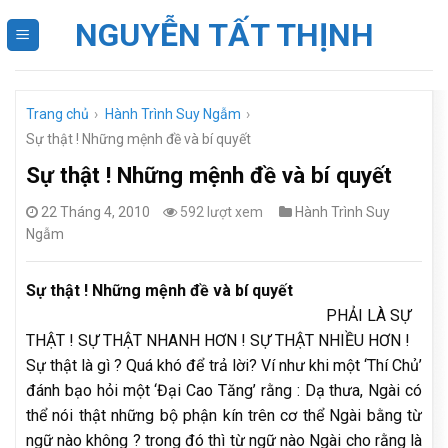
Skip
NGUYỄN TẤT THỊNH
to
content
Trang chủ
›
Hành Trình Suy Ngẫm
›
Sự thật ! Những mệnh đề và bí quyết
Sự thật ! Những mệnh đề và bí quyết
22 Tháng 4, 2010
592 lượt xem
Hành Trình Suy
Ngẫm
Sự thật ! Những mệnh đề và bí quyết
PHẢI LÀ SỰ
THẬT ! SỰ THẬT NHANH HƠN ! SỰ THẬT NHIỀU HƠN !
Sự thật là gì ? Quá khó để trả lời? Ví như khi một ‘Thí Chủ’
đánh bạo hỏi một ‘Đại Cao Tăng’ rằng : Dạ thưa, Ngài có
thể nói thật những bộ phận kín trên cơ thể Ngài bằng từ
ngữ nào không ? trong đó thì từ ngữ nào Ngài cho rằng là