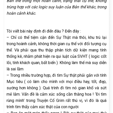
Bản thể trong một hoàn cảnh, trạng thái cụ thể, không
trùng hợp với các logic suy luận của Bản thể khác, trong
hoàn cảnh khác.
Tôi viết bài này định đi đến đâu ? Đến đây :
– Chỉ có thể tiệm cận đến Sự Thật mà thôi, khu trú lại
trong hoành cảnh, không thời gian cụ thể với đối tượng cụ
thể. Và phải qua thu thập phân tích dữ kiện mang tính
thống kê, nhằm phát hiện ra qui luật của SVHT ( logic cốt
lõi, tính khách quan, bất biến ). Không làm thế mà suy diễn
là sai lầm
– Trong nhiều trường hợp, đi tìm Sự thật phải gắn với tính
Mục tiêu ( có làm cho mình với mọi điều hay, tốt, đẹp,
sướng hơn không ). Quá trình đi tìm nó gian khổ và sứt
mẻ lắm. Vấn đề là cảm xúc sống cần thăng hoa ! ‘Đi tìm
rùng mình’ trong Truyện Cổ Grim rất thú vị, vì đó là quá
trình tìm thấy cảm xúc thật của con người