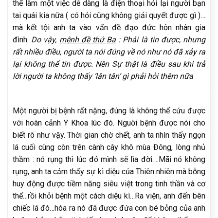
thể làm một việc dễ dàng là điện thoại hỏi lại người bạn
tai quái kia nữa ( có hỏi cũng không giải quyết được gì )…
mà kết tội anh ta vào vấn đề đạo đức hôn nhân gia
đình.
Do vậy,
mệnh đề thứ Ba
: Phải là tin được, nhưng
rất nhiều điều, người ta nói đúng về nó như nó đã xảy ra
lại không thể tin được. Nên Sự thật là điều sau khi trả
lời người ta không thấy ‘lăn tăn’ gì phải hỏi thêm nữa
Một người bị bệnh rất nặng, đúng là không thể cứu được
với hoàn cảnh Y Khoa lúc đó. Nguời bệnh được nói cho
biết rõ như vậy. Thời gian chờ chết, anh ta nhìn thấy ngọn
lá cuối cùng còn trên cành cây khô mùa Đông, lòng nhủ
thầm : nó rụng thì lúc đó mình sẽ lìa đời….Mãi nó không
rụng, anh ta cảm thấy sự kì diệu của Thiên nhiên mà bỗng
huy động được tiềm năng siêu việt trong tinh thần và cơ
thể…rồi khỏi bệnh một cách diệu kì…Ra viện, anh đến bên
chiếc lá đó…hóa ra nó đã được đứa con bé bỏng của anh