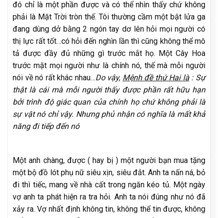
đó chỉ là một phần được và có thể nhìn thấy chứ không
phải là Mặt Trời tròn thế. Tôi thường cầm một bật lửa ga
đang dùng dở bằng 2 ngón tay dơ lên hỏi mọi người có
thị lực rất tốt…có hỏi đến nghìn lần thì cũng không thể mô
tả được đầy đủ những gì trước mắt họ. Một Cây Hoa
trước mặt mọi người như là chính nó, thế mà mỗi người
nói về nó rất khác nhau…
Do vậy,
Mệnh đề thứ Hai là
: Sự
thật là cái mà mỗi người thấy được phần rất hữu hạn
bởi trình độ giác quan của chính họ chứ không phải là
sự vật nó chỉ vậy. Nhưng phủ nhận có nghĩa là mất khả
năng đi tiếp đến nó
Một anh chàng, được ( hay bị ) một người bạn mua tặng
một bộ đồ lót phụ nữ siêu xịn, siêu đắt. Anh ta nấn ná, bỏ
đi thì tiếc, mang về nhà cất trong ngăn kéo tủ. Một ngày
vợ anh ta phát hiện ra tra hỏi. Anh ta nói đúng như nó đã
xảy ra. Vợ nhất định không tin, không thể tin được, không