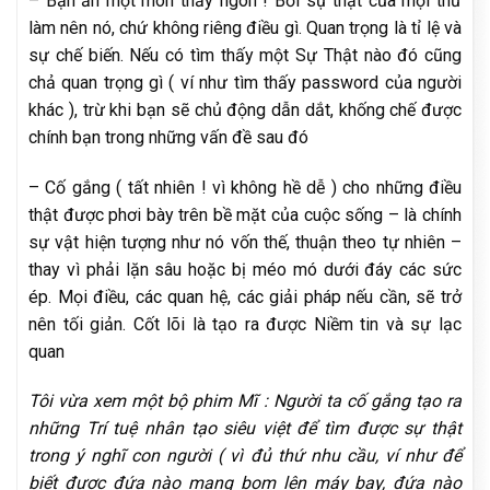
– Bạn ăn một món thấy ngon ! Bởi sự thật của mọi thứ
làm nên nó, chứ không riêng điều gì. Quan trọng là tỉ lệ và
sự chế biến. Nếu có tìm thấy một Sự Thật nào đó cũng
chả quan trọng gì ( ví như tìm thấy password của người
khác ), trừ khi bạn sẽ chủ động dẫn dắt, khống chế được
chính bạn trong những vấn đề sau đó
– Cố gắng ( tất nhiên ! vì không hề dễ ) cho những điều
thật được phơi bày trên bề mặt của cuộc sống – là chính
sự vật hiện tượng như nó vốn thế, thuận theo tự nhiên –
thay vì phải lặn sâu hoặc bị méo mó dưới đáy các sức
ép. Mọi điều, các quan hệ, các giải pháp nếu cần, sẽ trở
nên tối giản. Cốt lõi là tạo ra được Niềm tin và sự lạc
quan
Tôi vừa xem một bộ phim Mĩ : Người ta cố gắng tạo ra
những Trí tuệ nhân tạo siêu việt để tìm được sự thật
trong ý nghĩ con người ( vì đủ thứ nhu cầu, ví như để
biết được đứa nào mang bom lên máy bay, đứa nào