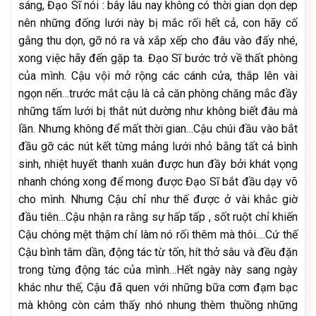
sáng, Đạo Sĩ nói : bây lâu nay không có thời gian dọn dẹp
nên những đống lưới này bị mắc rối hết cả, con hãy cố
gắng thu dọn, gỡ nó ra và xắp xếp cho đâu vào đấy nhé,
xong việc hãy đến gặp ta. Đạo Sĩ bước trở về thất phòng
của mình. Cậu vội mở rộng các cánh cửa, thắp lên vài
ngọn nến…trước mắt cậu là cả căn phòng chăng mắc đầy
những tấm lưới bị thắt nút dường như không biết đâu mà
lần. Nhưng không để mất thời gian…Cậu chúi đầu vào bắt
đầu gỡ các nút kết từng mảng lưới nhỏ bằng tất cả bình
sinh, nhiệt huyết thanh xuân được hun đầy bởi khát vọng
nhanh chóng xong để mong được Đạo Sĩ bắt đầu dạy võ
cho mình. Nhưng Cậu chỉ như thế được ở vài khắc giờ
đầu tiên…Cậu nhận ra rằng sự hấp tấp , sốt ruột chỉ khiến
Cậu chóng mệt thậm chí làm nó rối thêm mà thôi….Cứ thế
Cậu bình tâm dần, động tác từ tốn, hít thở sâu và đều đặn
trong từng động tác của mình…Hết ngày này sang ngày
khác như thế, Cậu đã quen với những bữa cơm đạm bạc
mà không còn cảm thấy nhó nhung thèm thuồng những