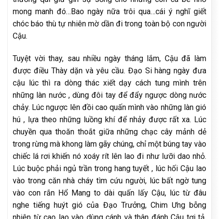
mong manh đó…Bao ngày nữa trôi qua…cái ý nghĩ giết
chóc báo thù tự nhiên mờ dần đi trong toàn bộ con người
Cậu.
Tuyệt vời thay, sau nhiều ngày tháng lắm, Cậu đã làm
được điều Thày dặn và yêu cầu. Đạo Si hàng ngày đưa
cậu lúc thì ra dòng thác xiết dạy cách tung mình trên
những làn nước , dùng đôi tay để đẩy ngược dòng nước
chảy. Lúc ngược lên đồi cao quấn mình vào những làn gió
hú , lựa theo những luồng khí để nhảy được rất xa. Lúc
chuyền qua thoăn thoắt giữa những chạc cây mảnh dẻ
trong rừng mà khong làm gãy chúng, chỉ một búng tay vào
chiếc lá rơi khiến nó xoáy rít lên lao đi như lưỡi dao nhỏ.
Lúc buộc phải ngủ trần trong hang tuyết , lúc hối Cậu lao
vào trong căn nhà cháy tìm cứu người, lúc bất ngờ tung
vào con rắn Hổ Mang to dài quấn lấy Cậu, lúc từ đâu
nghe tiếng huýt gió của Đạo Trưởng, Chim Ưng bỗng
nhiên từ cao lao vào dùng cánh và thân đánh Cậu tơi tả,