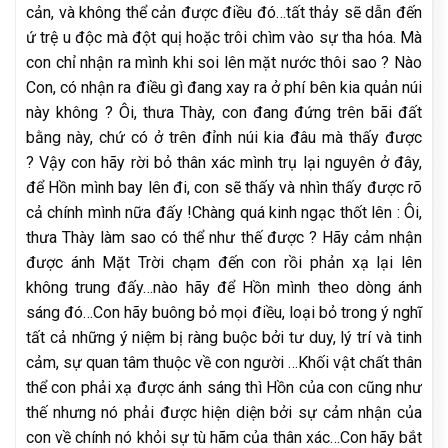
cản, và không thể cản được điều đó…tất thảy sẽ dẫn đến
ứ trệ u độc mà đột quị hoặc trôi chìm vào sự tha hóa. Mà
con chỉ nhận ra mình khi soi lên mặt nước thôi sao ? Nào
Con, có nhận ra điều gì đang xay ra ở phí bên kia quản núi
này không ? Ôi, thưa Thày, con đang đứng trên bãi đất
bằng này, chứ có ở trên đỉnh núi kia đâu mà thấy được
? Vậy con hãy rời bỏ thân xác mình trụ lại nguyên ở đây,
để Hồn mình bay lên đi, con sẽ thấy và nhìn thấy được rõ
cả chính mình nữa đấy !Chàng quá kinh ngạc thốt lên : Ôi,
thưa Thày làm sao có thể như thế được ? Hãy cảm nhận
được ánh Mặt Trời chạm đến con rồi phản xạ lại lên
không trung đấy…nào hãy để Hồn mình theo dòng ánh
sáng đó…Con hãy buông bỏ mọi điều, loại bỏ trong ý nghĩ
tất cả những ý niệm bị ràng buộc bởi tư duy, lý trí và tinh
cảm, sự quan tâm thuộc về con người …Khối vật chất thân
thể con phải xạ được ánh sáng thì Hồn của con cũng như
thế nhưng nó phải được hiện diện bởi sự cảm nhận của
con về chính nó khỏi sự tù hãm của thân xác…Con hãy bắt