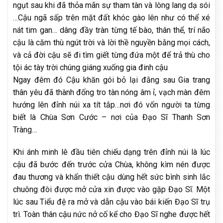
ngụt sau khi đã thỏa mãn sự tham tàn và lòng lang dạ sói
…Cậu ngã sấp trên mặt đất khóc gào lên như có thể xé
nát tim gan… dâng đầy tràn từng tế bào, thân thể, trí não
cậu là căm thù ngút trời và lời thề nguyền bằng mọi cách,
và cả đời cậu sẽ đi tìm giết từng đứa một để trả thù cho
tội ác tày trời chúng giáng xuống gia đinh cậu
Ngay đêm đó Cậu khăn gói bỏ lại đằng sau Gia trang
thân yêu đã thành đống tro tàn nóng âm ỉ, vạch màn đêm
hướng lên đỉnh núi xa tít tắp…nơi đó vốn người ta từng
biết là Chùa Sơn Cước – nơi của Đạo Sĩ Thanh Sơn
Tràng…
Khi ánh minh lê đầu tiên chiếu dạng trên đỉnh núi là lúc
cậu đã bước đến trước cửa Chùa, không kìm nén được
đau thương và khẩn thiết cậu dùng hết sức bình sinh lắc
chuông đòi được mở cửa xin được vào gặp Đạo Sĩ. Một
lúc sau Tiểu đệ ra mở và dẫn cậu vào bái kiến Đạo Sĩ trụ
trì. Toàn thân cậu nức nở cố kể cho Đạo Sĩ nghe được hết