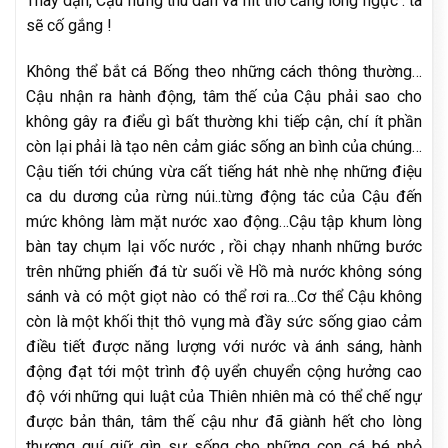
Thày dặn, Cậu hứng thú dần và hít thở căng lồng ngực : ta
sẽ cố gắng !
Không thể bắt cá Bống theo những cách thông thường…
Cậu nhận ra hành động, tâm thế của Cậu phải sao cho
không gây ra điểu gì bất thường khi tiếp cận, chí ít phần
còn lại phải là tạo nên cảm giác sống an bình của chúng…
Cậu tiến tới chúng vừa cất tiếng hát nhè nhẹ những điệu
ca du dương của rừng núi..từng động tác của Cậu đến
mức không làm mặt nước xao động…Cậu tập khum lòng
bàn tay chụm lại vốc nước , rồi chạy nhanh những bước
trên những phiến đá từ suối về Hồ mà nước không sóng
sánh và có một giọt nào có thể rơi ra…Cơ thể Cậu không
còn là một khối thịt thô vụng mà đầy sức sống giao cảm
điều tiết được năng lượng với nước và ánh sáng, hành
động đạt tới một trình độ uyển chuyển cộng hưởng cao
độ với những qui luật của Thiên nhiên mà có thể chế ngự
được bản thân, tâm thế cậu như đã giành hết cho lòng
thương quí giữ gìn sự sống cho những con cá bé nhỏ