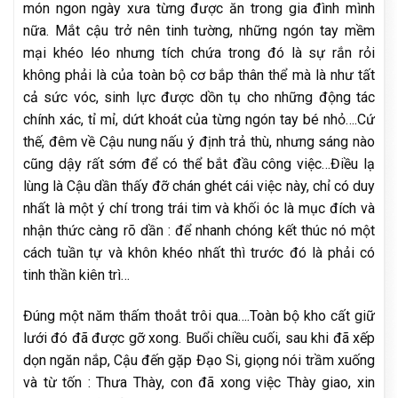
món ngon ngày xưa từng được ăn trong gia đình mình
nữa. Mắt cậu trở nên tinh tường, những ngón tay mềm
mại khéo léo nhưng tích chứa trong đó là sự rắn rỏi
không phải là của toàn bộ cơ bắp thân thể mà là như tất
cả sức vóc, sinh lực được dồn tụ cho những động tác
chính xác, tỉ mỉ, dứt khoát của từng ngón tay bé nhỏ….Cứ
thế, đêm về Cậu nung nấu ý định trả thù, nhưng sáng nào
cũng dậy rất sớm để có thể bắt đầu công việc…Điều lạ
lùng là Cậu dần thấy đỡ chán ghét cái việc này, chỉ có duy
nhất là một ý chí trong trái tim và khối óc là mục đích và
nhận thức càng rõ dần : để nhanh chóng kết thúc nó một
cách tuần tự và khôn khéo nhất thì trước đó là phải có
tinh thần kiên trì…
Đúng một năm thấm thoắt trôi qua….Toàn bộ kho cất giữ
lưới đó đã được gỡ xong. Buổi chiều cuối, sau khi đã xếp
dọn ngăn nắp, Cậu đến gặp Đạo Si, giọng nói trầm xuống
và từ tốn : Thưa Thày, con đã xong việc Thày giao, xin