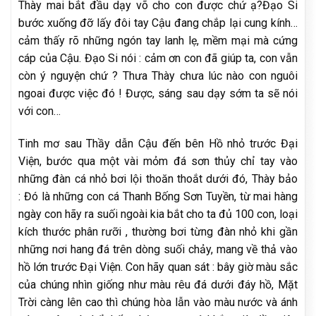
Thày mai bắt đầu dạy võ cho con được chứ ạ?Đạo Si
bước xuống đỡ lấy đôi tay Cậu đang chắp lại cung kính…
cảm thấy rõ những ngón tay lanh lẹ, mềm mại mà cứng
cáp của Cậu. Đạo Si nói : cảm ơn con đã giúp ta, con vẫn
còn ý nguyện chứ ? Thưa Thày chưa lúc nào con nguôi
ngoai được việc đó ! Được, sáng sau dạy sớm ta sẽ nói
với con…
Tinh mơ sau Thầy dẫn Cậu đến bên Hồ nhỏ trước Đại
Viện, bước qua một vài mỏm đá sơn thủy chỉ tay vào
những đàn cá nhỏ bơi lội thoăn thoắt dưới đó, Thày bảo
: Đó là những con cá Thanh Bống Sơn Tuyền, từ mai hàng
ngày con hãy ra suối ngoài kia bắt cho ta đủ 100 con, loại
kích thước phân rưỡi , thường bơi từng đàn nhỏ khi gần
những nơi hang đá trên dòng suối chảy, mang về thả vào
hồ lớn trước Đại Viện. Con hãy quan sát : bây giờ màu sắc
của chúng nhìn giống như màu rêu đá dưới đáy hồ, Mặt
Trời càng lên cao thì chúng hòa lẫn vào màu nước và ánh