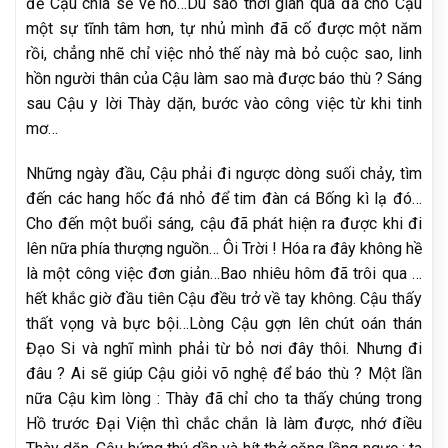
để Cậu chia sẻ về nó…Dù sao thời gian qua đã cho Cậu
một sự tĩnh tâm hơn, tự nhủ mình đã cố được một năm
rồi, chẳng nhẽ chỉ việc nhỏ thế này mà bỏ cuộc sao, linh
hồn người thân của Cậu làm sao mà được báo thù ? Sáng
sau Cậu y lời Thày dặn, bước vào công việc từ khi tinh
mơ…
Những ngày đầu, Cậu phải đi ngược dòng suối chảy, tìm
đến các hang hốc đá nhỏ để tim đàn cá Bống kì lạ đó…
Cho đến một buổi sáng, cậu đã phát hiện ra được khi đi
lên nữa phía thượng nguồn… Ôi Trời ! Hóa ra đây không hề
là một công việc đơn giản…Bao nhiêu hôm đã trôi qua …
hết khắc giờ đầu tiên Cậu đều trở về tay không. Cậu thấy
thất vọng và bực bội…Lòng Cậu gợn lên chút oán thán
Đạo Si và nghĩ mình phải từ bỏ nơi đây thôi. Nhưng đi
đâu ? Ai sẽ giúp Cậu giỏi võ nghệ để báo thù ? Một lần
nữa Cậu kìm lòng : Thày đã chỉ cho ta thấy chúng trong
Hồ trước Đại Viện thì chắc chắn là làm được, nhớ điều