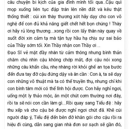
câu chuyện bi kịch của gia đình mình tối qua…Cậu quì
mọp xuống liên tục đập trán lên nền đất và kêu thật
thống thiết : cúi xin thày thương xót hãy dạy cho con võ
nghệ để con đủ khả năng giết chết hết bọn chúng ! Thày
ơi hãy rủ lòng thương….xong rồi con lấy thân này quay về
suốt đời xin cảm tạ mà tận tụy hầu hạ chịu sự sai bảo
của Thầy sớm tối. Xin Thầy nhận con Thầy ơi …
Đạo Sĩ vẻ mặt đầy nhân từ cảm thông nhưng bình thản
chăm chú nhìn cậu không chớp mắt, đợi cậu nói xong
những câu khẩn cầu, nhẹ nhàng rời khỏi ghế an tọa bước
đến đưa tay đỡ cậu đứng dậy và ân cần : Con à, ta sẽ dạy
con những võ thuật mà ta có thể truyền thụ, nhưng chỉ khi
con bình tâm mới có thể lĩnh hội được. Con hãy nghỉ ngơi,
uống một ly thảo mộc, ăn một chút cơm thường nơi đây,
rồi ta sẽ nói con cần làm gì….Rồi quay sang Tiểu đệ : hãy
thu xếp và cho cậu bé được nghỉ ngơi chút đã. Khẽ cúi
người đáp ý, Tiểu đệ đến bên đỡ khăn gói cho cậu rồi ra
hiệu đi cùng, dẫn sang gian nhà đơn sơ sạch sẽ gần đó,