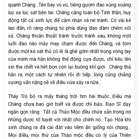
quanh Chàng…Tên bay vù vù, tiêng gươm đao xủng xoảng
lúc xa lúc sát bên tai. Chàng căng toàn bộ Tinh thần, huy
động tất cả sinh lực để cảm nhận và né tránh…Có vài kẻ
lao đến, rõ ràng chúng tứ phía dùng đao đâm chém xối
xả…Chàng thoăn thoắt tránh trước tránh sau, không một
lưỡi đao nào mảy may chạm được đến Chàng, và tóm
được một kẻ sát thủ có lẽ là ghê gớm nhất trong vòng tay
của mình mà hắn không thể động cựa được, chỉ kêu lên
xin tha chết và hét bọn còn lại buông khí giới . Chàng thả
hắn ra, một cách tự nhiên rồi đi tiếp…lòng cũng chẳng
vương vấn nặng nề về điều vừa xảy ra nữa…
Thày Trò bỏ ra mấy tháng trời tìm hái thuốc…Điều mà
Chàng chưa bao giờ biết và được chỉ bảo. Đạo Sĩ dạy
ngắn gọn rằng : Tất cả Thảo Mộc đều chứa sẵn trong nó
những dược tố tuyệt vời nhất cho chính nó.. Tạo Hóa khi
sinh chúng ra đã cài đặt vào tiềm ẩn giống nòi chúng…
Mọi điều, mọi thứ của Thảo mộc đều có lý của Thiên