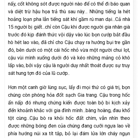
nấy, cốt không sót được người nào để có thể đi báo quan
và diệt trừ hậu họa trả thù sau này… Những tiếng la hét
hoảng loạn pha lẫn tiếng sát khí gầm rú man dại…Cả nhà
15 người bị giết…chỉ còn Cậu khi được người gia nhân già
trước đó kịp đánh thức vội dậy vào lúc bọn cướp bắt đầu
hò hét lao vào, đã chỉ cho Cậu chạy ra hướng bụi tre gần
đó, bên dưới có một cái hốc nhỏ vừa một người chui lọt,
cậu vùi mình xuống dưới đó và kéo những mảng cỏ khô
lấp vào, bởi vậy cậu là người duy nhất thoát được sự truy
sát hung tợn đó của lũ cướp..
Hơn một canh giờ lùng sục, lấy đi mọi thứ có giá trị, bọn
chúng còn phóng hỏa đốt sạch Gia trang. Cậu trong hốc
ẩn nấp đó nhưng chứng kiến được toàn bộ bi kịch xảy
đến khoảnh khắc với gia đình mình…bàng hoàng, đau khổ
tột cùng…Cậu bò ra khỏi hốc đất chìm, vẫn nhìn theo
được những bóng đen của chúng đang cưỡi ngựa lao về
phía hướng núi xa tít tắp, bỏ lại đám lửa lớn cháy ngụn