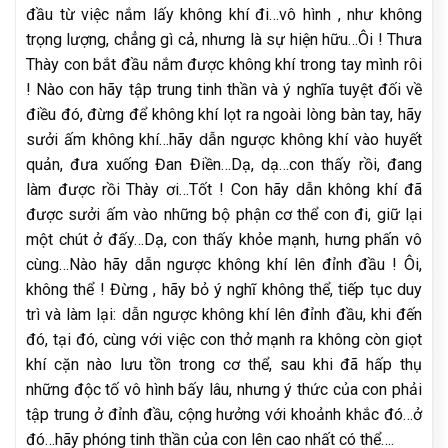
đầu từ việc nắm lấy không khí đi…vô hình , như không
trọng lượng, chẳng gì cả, nhưng là sự hiện hữu…Ôi ! Thưa
Thày con bắt đầu nắm được không khí trong tay mình rôi
! Nào con hãy tập trung tinh thần và ý nghĩa tuyệt đối về
điều đó, đừng để không khí lọt ra ngoài lòng bàn tay, hãy
sưởi ấm không khí…hãy dẫn ngược không khí vào huyết
quản, đưa xuống Đan Điền…Dạ, dạ…con thấy rồi, đang
làm được rồi Thày ơi…Tốt ! Con hãy dẫn không khí đã
được sưởi ấm vào những bộ phận cơ thể con đi, giữ lại
một chút ở đấy…Dạ, con thấy khỏe mạnh, hưng phấn vô
cùng…Nào hãy dẫn ngược không khí lên đỉnh đầu ! Ôi,
không thể ! Đừng , hãy bỏ ý nghĩ không thể, tiếp tục duy
trì và làm lại: dẫn ngược không khí lên đỉnh đầu, khi đến
đó, tại đó, cùng với việc con thở mạnh ra không còn giọt
khí cặn nào lưu tồn trong cơ thể, sau khi đã hấp thụ
những độc tố vô hình bấy lâu, nhưng ý thức của con phải
tập trung ở đỉnh đầu, cộng hưởng với khoảnh khắc đó…ở
đó…hãy phóng tinh thần của con lên cao nhất có thể….