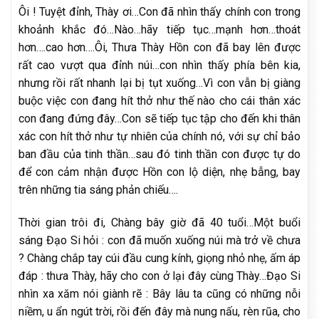
Ôi ! Tuyệt đỉnh, Thày ơi…Con đã nhìn thấy chính con trong
khoảnh khắc đó…Nào…hãy tiếp tục…mạnh hơn…thoát
hơn….cao hơn….Ôi, Thưa Thày Hồn con đã bay lên được
rất cao vượt qua đỉnh núi…con nhìn thấy phía bên kia,
nhưng rồi rất nhanh lại bị tụt xuống…Vì con vẫn bị giàng
buộc việc con đang hít thở như thế nào cho cái thân xác
con đang đứng đây…Con sẽ tiếp tục tập cho đến khi thân
xác con hít thở như tự nhiên của chính nó, với sự chỉ bảo
ban đầu của tinh thần…sau đó tinh thần con được tự do
để con cảm nhận được Hồn con lộ diện, nhẹ bẫng, bay
trên những tia sáng phản chiếu….
Thời gian trôi đi, Chàng bây giờ đã 40 tuổi…Một buổi
sáng Đạo Si hỏi : con đã muốn xuống núi mà trở về chưa
? Chàng chắp tay cúi đầu cung kính, giọng nhỏ nhẹ, ấm áp
đáp : thưa Thày, hãy cho con ở lại đây cùng Thày…Đạo Si
nhìn xa xăm nói giành rẽ : Bây lâu ta cũng có những nỗi
niềm, u ẩn ngút trời, rồi đến đây mà nung nấu, rèn rũa, cho