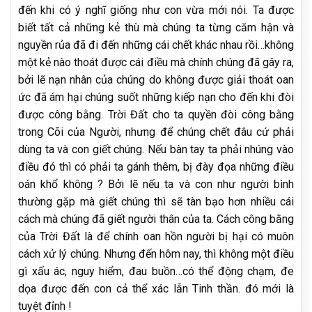
đến khi có ý nghĩ giống như con vừa mới nói. Ta được
biết tất cả những kẻ thù mà chúng ta từng căm hận và
nguyền rủa đã đi đến những cái chết khác nhau rồi…không
một kẻ nào thoát được cái điều mà chính chúng đã gây ra,
bởi lẽ nạn nhân của chúng do không được giải thoát oan
ức đã ám hại chúng suốt những kiếp nạn cho đến khi đòi
được công bằng. Trời Đất cho ta quyền đòi công bằng
trong Cõi của Người, nhưng để chúng chết đâu cứ phải
dùng ta và con giết chúng. Nếu bàn tay ta phải nhúng vào
điều đó thì có phải ta gánh thêm, bị đày đọa những điều
oán khổ không ? Bởi lẽ nếu ta và con như người bình
thường gặp mà giết chúng thì sẽ tàn bạo hơn nhiều cái
cách mà chúng đã giết người thân của ta. Cách công bằng
của Trời Đất là để chính oan hồn người bị hại có muôn
cách xử lý chúng. Nhưng đến hôm nay, thì không một điều
gì xấu ác, nguy hiểm, đau buồn…có thể động chạm, đe
dọa được đến con cả thể xác lẫn Tinh thần. đó mới là
tuyệt đỉnh !