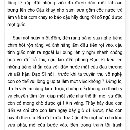
lặng lẽ xắp đặt những việc đã được dặn…một lát sau
bưng lên cho Cậu khay nhỏ sam sưa gồm cốc nước trà
ấm và bát cơm chay to bảo cậu hãy dùng rồi cố ngủ được
một giấc….
…. Sau một ngày một đêm, đến rạng sáng sau nghe tiếng
chim hót rộn ràng, và ánh nắng ấm đầu tiên rọi vào, cậu
tỉnh giấc nhìn ra ngoài lại bùng lên ý nghĩ nhanh chóng
học võ để trả thù, cậu lao đến phòng Đạo Sĩ kêu lên
những tiếng khẩn cầu với đầy nước mắt của đau thương
và uất hận. Đạo Sĩ nói : trước khi ta truyền thụ võ nghệ,
con có thể vui lòng giúp ta làm một việc không ? Đừng lo,
đó là việc ai cũng làm được, nhưng nếu không có thành ý
và chuyên tâm làm giúp một việc như thế thì mọi sự đâu
còn có mong chờ được gì ! Xin vâng, Thày hãy đưa con
đến và chỉ cho con làm ngay bây giờ đi. Được, nào con
hãy đi theo ta. Rồi đi trước đưa Cậu đến một căn nhà kho
vừa phải, mở của bước vào. Bên trong tranh tối tranh