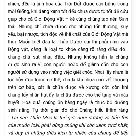
nhiên, đều là tinh hoa của Trời Đất được cân bằng trong
mỗi Giống, khi đang xanh tốt đểu chứa dược tố tốt để cứu
giúp cho cả Giới Động Vật – kẻ cùng chúng tạo nên Sinh
thái…Nhưng chỉ chữa được cho những tổn thương, suy
yếu, bại nhược, tích độc về thể chất của Giới Động Vật mà
thôi. Muốn biết đâu là Thảo Dược quí thì phải nhìn vào
Động vật, càng là loại to khỏe càng rõ ràng điều đó…
chúng chà sát, nhai, đắp.. Nhưng không hẳn là chúng
được sinh ra vì con người hoặc để giành sẵn cho con
người sử dụng vào những việc giết chóc. Nhai lấy nhựa là
lọc hủy độc trong cơ thể, chà là khi chữa cho vết thương
trên cơ bắp, xát là chữa được về xương cốt, còn khi
chúng lấy nhân hạt ấy là chữa được cho thể tạng và máu
huyết. Hoa quả chúng ăn hàng ngày là thức bổ dưỡng
sinh năng…Tự thời gian đó cho Chàng hiểu thêm rằng
:
Tại sao Thảo Mộc là thế giới nuôi dưỡng và bảo tồn
của muôn loài, phải dùng chúng khi còn xanh tươi nhất,
và duy trì những điều kiện tự nhiên của chúng để tiếp