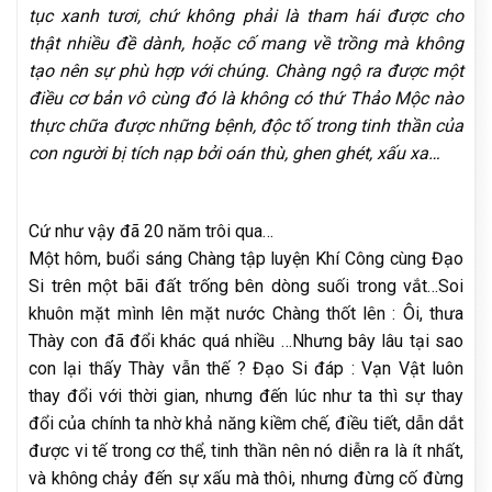
tục xanh tươi, chứ không phải là tham hái được cho
thật nhiều đề dành, hoặc cố mang về trồng mà không
tạo nên sự phù hợp với chúng. Chàng ngộ ra được một
điều cơ bản vô cùng đó là không có thứ Thảo Mộc nào
thực chữa được những bệnh, độc tố trong tinh thần của
con người bị tích nạp bởi oán thù, ghen ghét, xấu xa…
Cứ như vậy đã 20 năm trôi qua…
Một hôm, buổi sáng Chàng tập luyện Khí Công cùng Đạo
Si trên một bãi đất trống bên dòng suối trong vắt…Soi
khuôn mặt mình lên mặt nước Chàng thốt lên : Ôi, thưa
Thày con đã đổi khác quá nhiều …Nhưng bây lâu tại sao
con lại thấy Thày vẫn thế ? Đạo Si đáp : Vạn Vật luôn
thay đổi với thời gian, nhưng đến lúc như ta thì sự thay
đổi của chính ta nhờ khả năng kiềm chế, điều tiết, dẫn dắt
được vi tế trong cơ thể, tinh thần nên nó diễn ra là ít nhất,
và không chảy đến sự xấu mà thôi, nhưng đừng cố đừng