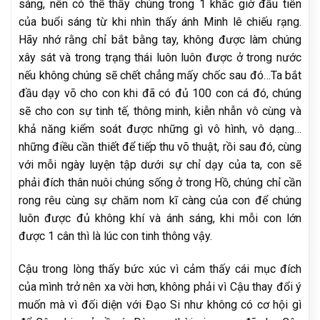
sáng, nên có thể thấy chúng trong 1 khắc giờ đầu tiên
của buổi sáng từ khi nhìn thấy ánh Minh lê chiếu rạng.
Hãy nhớ rằng chỉ bắt bằng tay, không được làm chúng
xây sát và trong trạng thái luôn luôn được ở trong nước
nếu không chúng sẽ chết chẳng mấy chốc sau đó…Ta bắt
đầu dạy võ cho con khi đã có đủ 100 con cá đó, chúng
sẽ cho con sự tinh tế, thông minh, kiễn nhẫn vô cùng và
khả năng kiểm soát được những gì vô hình, vô dạng…
những điều cần thiết để tiếp thu võ thuật, rồi sau đó, cùng
với mỗi ngày luyện tập dưới sự chỉ dạy của ta, con sẽ
phải đích thân nuôi chúng sống ở trong Hồ, chúng chỉ cần
rong rêu cùng sự chăm nom kĩ càng của con để chúng
luôn được đủ không khí và ánh sáng, khi mỗi con lớn
được 1 cân thì là lúc con tinh thông vậy.
Cậu trong lòng thấy bức xúc vì cảm thấy cái mục đích
của mình trở nên xa vời hơn, không phải vì Cậu thay đổi ý
muốn mà vì đối diện với Đạo Si như không có cơ hội gì