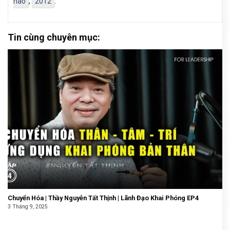
nào
,
2012
.
Tin cùng chuyên mục:
Chuyển Hóa | Thầy Nguyễn Tất Thịnh | Lãnh Đạo Khai Phóng EP4
3 Tháng 9, 2025