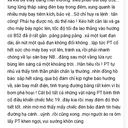
lừng lững thắp sáng đèn bay trong đêm, xung quanh là
nhiều máy bay tiêm kích, bảo vệ….Sở chỉ huy ra lệnh : tấn
công! Phải hạ được nó, dù thế nào ! Kéo hết cần lái và ga
cho máy báy ngóc lên, tốc độ tối đa lao thẳng vào hướng
có B52 đã ở rất gần…pằng pằng pằng…xả một lọat đạn
dài, ấn nút một quả đạn không đối không….lập tức PT cố
hết sức cho máy bay vọt lên, tránh xa, rồi phải nhanh
chóng về lại sân bay NB….đằng sau một vầng lửa rực
bùng lên sáng cả một khoảng trời….Hắn tiêu rồi ! PT tự
nhủ và thấy tinh thần phấn chấn lạ thường…nhìn đồng hồ
báo: sắp hết xăng, qua bộ đàm chỉ kịp nghe báo hướng
về, sân bay mất điện, tình trạng đường băng rất kém vì bị
bom phá hoại ! Cắt bỏ tất cả những vật nặng PT bình tĩnh
cố điều khiển chiếc Mic 19…đây kia rồi: may đêm đó thời
tiết tốt…nhìn mờ mờ thấy mấy chiếc đèn bão đánh tín hiệu
đường hạ cánh….uỳnh…rồi cũng xong…mọi người ào ra ôm
lấy PT khen ngợi, vui sướng khôn cùng