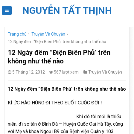
Skip
NGUYỄN TẤT THỊNH
to
content
Trang chủ
›
Truyện Và Chuyện
›
12 Ngày đêm “Điện Biên Phủ’ trên không như thế nào
12 Ngày đêm “Điện Biên Phủ’ trên
không như thế nào
5 Tháng 12, 2012
567 lượt xem
Truyện Và Chuyện
12 Ngày đêm “Điện Biên Phủ’ trên không như thế nào
KÍ ỨC HÀO HÙNG ĐI THEO SUỐT CUỘC ĐỜI !
Khi đó tôi mới là thiếu
niên, đi sơ tán ở Bình Đà – Huyện Quốc Oai Hà Tây, cùng
với Mẹ và khoa Ngoại B9 của Bệnh viện Quân y 103.