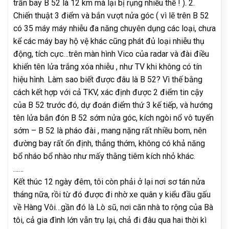
trần bay B 52 là 12 km mà lại bị rụng nhiều thế ! ). 2.
Chiến thuật 3 điểm và bắn vượt nửa góc ( vì lẽ trên B 52
có 35 máy máy nhiễu đa năng chuyên dụng các loại, chưa
kể các máy bay hộ vệ khác cũng phát đủ loại nhiễu thụ
động, tích cực…trên màn hình Vico của radar và đài điều
khiển tên lửa trắng xóa nhiễu , như TV khi không có tín
hiệu hình. Làm sao biết được đâu là B 52? Vì thế bằng
cách kết hợp với cả TKV, xác định được 2 điểm tin cậy
của B 52 trước đó, dự đoán điểm thứ 3 kế tiếp, và hướng
tên lửa bắn đón B 52 sớm nửa góc, kích ngòi nổ vô tuyến
sớm – B 52 là pháo đài , mang nặng rất nhiều bom, nên
đường bay rất ổn định, thẳng thớm, không có khả năng
bổ nháo bổ nhào như mấy thằng tiêm kích nhỏ khác.
……
Kết thúc 12 ngày đêm, tôi còn phải ở lại nơi sơ tán nửa
tháng nữa, rồi từ đó được đi nhờ xe quân y kiểu đầu gấu
về Hàng Vôi…gần đó là Lò sũ, nơi căn nhà to rộng của Bà
tôi, cả gia đình lớn vẫn trụ lại, chả đi đâu qua hai thời kì