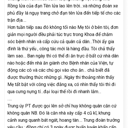
Rồng lửa của đạn Tên lửa lao lên trời…và những đoàn xe
phủ đầy lá ngụy trang chở đạn tên lửa đến tiếp tế cho các
trận địa….
Hơn tuần tiếp sau đó không tối nào Mẹ tôi ở bên tôi, đơn
giản mọi người đều phải túc trực trong Khoa để chăm
sóc bệnh nhân và cấp cứu cả quân cả dân…Thời ấy gia
đình là thứ yếu , công tác mới là hàng đầu. Tôi chả thấy
làm sao… Ban ngày thì có thể đi ăn trực ở bất cứ nhà dân
nào hoặc đến nhà ăn giành cho Bệnh nhân của Viện, tự
động các cô và các chú gọi vào cho ăn… chả biết đã
được thưởng thức những gì…Ngày thi thoảng nhìn thấy
Mẹ tất bật với công việc đằng xa, có nhìn thấy tôi thì đi
qua cưng nựng tí…đại loại thế rồi đi nhanh lắm…
…..
Trung úy PT được gọi lên sở chỉ huy không quân căn cứ
không quân NB. Đó là căn nhà xây cấp 4 cũ kĩ, khung
cảnh xung quanh bát ngát, hoang tàn…. Trung đoàn trưởng
yêu cầu : đồng chí có 3 ngày được huấn luyện khẩn cấp