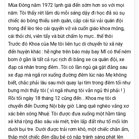
Mùa Đông năm 1972 lạnh giá đến sớm hơn so với mọi
năm. Tôi thấy rét lắm dù mỗi sáng dậy đi học đã sù sụ
chiếc áo bông thiếu sinh quân, cắp cái túi vải quân đội
trong để lèo tèo cái quyển vở và cuốn giáo khoa mỏng,
cái thỏi chì, viên tẩy và bút chấm lọ mực…thế thôi
Trước đó Khoa của Mẹ tôi liên tục di chuyển từ xã này
đến huyện khác : hễ nghe trên báo máy bay Mĩ có thể ném
bom ở gần là tất cả rục rịch đi bằng xe ca quân đội, xe
đạp cá nhân trong đêm…Tôi có lần ngủ gà gật đằng sau
xe đạp mà ngã rơi xuống đường đêm lúc nào Mẹ không
biết, chắc phải lâu sau mới quay lại tìm trong đêm tối như
bưng mới thấy tôi ( vì ngã nhưng tôi vẫn ngủ thì phải ! )
Rồi tối ngày 18 tháng 12 cũng đến….Khoa mẹ tôi di
chuyển đến Dương Nội bây giờ. Làng quê nghèo vắng xơ
xác bên sông Nhuệ. Tôi được đưa xuống một hầm tăng
xê khá rộng đào sâu vài mét, trên lấp đất như tổ mối lớn
dưới bụi tre. Dưới được trải rơm khô, một chiếc chăn ấm,
thắp một chiếc đèn dầu bé có nắp tránh sáng phát lên