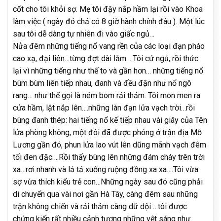
cốt cho tôi khỏi sợ. Mẹ tôi đậy nắp hầm lại rồi vào Khoa
làm việc ( ngày đó chả có 8 giờ hành chính đâu ). Một lúc
sau tôi dễ dàng tự nhiên đi vào giấc ngủ…
Nửa đêm những tiếng nổ vang rền của các loại đạn pháo
cao xạ, đại liên…từng đợt dài lắm….Tôi cứ ngủ, rồi thức
lại vì những tiếng như thế to và gần hơn… những tiếng nổ
bùm bùm liên tiếp nhau, đanh và đều đặn như nổ ngô
rang… như thế gọi là ném bom rải thảm. Tôi mon men ra
cửa hầm, lật nắp lên….những làn đạn lửa vạch trời…rồi
bùng đanh thép: hai tiếng nổ kế tiếp nhau vài giây của Tên
lửa phòng không, một đôi đã được phóng ở trận địa Mỗ
Lương gần đó, phun lửa lao vút lên dũng mãnh vạch đêm
tối đen đặc….Rồi thấy bùng lên những đám cháy trên trời
xa…rơi nhanh và lả tả xuống ruộng đồng xa xa….Tôi vừa
sợ vừa thích kiểu trẻ con…Những ngày sau đó cũng phải
di chuyển qua vài nơi gần Hà Tây, càng đêm sau những
trận không chiến và rải thảm càng dữ dội …tôi được
chứng kiến rất nhiều cảnh tượng những vệt sáng như