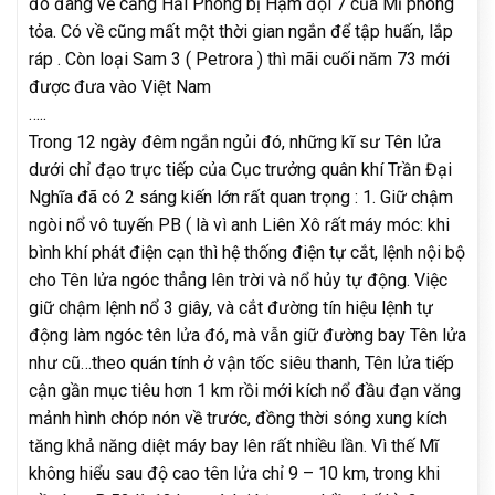
đó đang về cảng Hải Phòng bị Hạm đội 7 của Mĩ phong
tỏa. Có về cũng mất một thời gian ngắn để tập huấn, lắp
ráp . Còn loại Sam 3 ( Petrora ) thì mãi cuối năm 73 mới
được đưa vào Việt Nam
…..
Trong 12 ngày đêm ngắn ngủi đó, những kĩ sư Tên lửa
dưới chỉ đạo trực tiếp của Cục trưởng quân khí Trần Đại
Nghĩa đã có 2 sáng kiến lớn rất quan trọng : 1. Giữ chậm
ngòi nổ vô tuyến PB ( là vì anh Liên Xô rất máy móc: khi
bình khí phát điện cạn thì hệ thống điện tự cắt, lệnh nội bộ
cho Tên lửa ngóc thẳng lên trời và nổ hủy tự động. Việc
giữ chậm lệnh nổ 3 giây, và cắt đường tín hiệu lệnh tự
động làm ngóc tên lửa đó, mà vẫn giữ đường bay Tên lửa
như cũ…theo quán tính ở vận tốc siêu thanh, Tên lửa tiếp
cận gần mục tiêu hơn 1 km rồi mới kích nổ đầu đạn văng
mảnh hình chóp nón về trước, đồng thời sóng xung kích
tăng khả năng diệt máy bay lên rất nhiều lần. Vì thế Mĩ
không hiểu sau độ cao tên lửa chỉ 9 – 10 km, trong khi