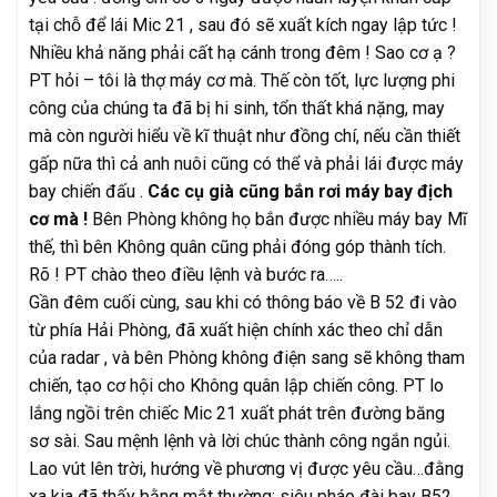
tại chỗ để lái Mic 21 , sau đó sẽ xuất kích ngay lập tức !
Nhiều khả năng phải cất hạ cánh trong đêm ! Sao cơ ạ ?
PT hỏi – tôi là thợ máy cơ mà. Thế còn tốt, lực lượng phi
công của chúng ta đã bị hi sinh, tổn thất khá nặng, may
mà còn người hiểu về kĩ thuật như đồng chí, nếu cần thiết
gấp nữa thì cả anh nuôi cũng có thể và phải lái được máy
bay chiến đấu .
Các cụ già cũng bắn rơi máy bay địch
cơ mà !
Bên Phòng không họ bắn được nhiều máy bay Mĩ
thế, thì bên Không quân cũng phải đóng góp thành tích.
Rõ ! PT chào theo điều lệnh và bước ra…..
Gần đêm cuối cùng, sau khi có thông báo về B 52 đi vào
từ phía Hải Phòng, đã xuất hiện chính xác theo chỉ dẫn
của radar , và bên Phòng không điện sang sẽ không tham
chiến, tạo cơ hội cho Không quân lập chiến công. PT lo
lắng ngồi trên chiếc Mic 21 xuất phát trên đường băng
sơ sài. Sau mệnh lệnh và lời chúc thành công ngắn ngủi.
Lao vút lên trời, hướng về phương vị được yêu cầu…đằng
xa kia đã thấy bằng mắt thường: siêu pháo đài bay B52…