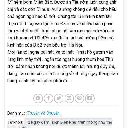
Mĩ ném bom Miền Bắc. Được ăn Tết sớm luôn cùng anh
chị và các con Dì nữa…vui sướng không để đâu cho hết,
chả ngôn ngữ nào tả nổi.. Chúng tôi lũ kin kin bám tàu
điện rồi đi bộ vào tận Bình Đà mua về nhiều bánh pháo
lắm và đốt suốt….khói pháo nổ râm ran mọi nơi với các
loại hương vị Tết đến xua đi ám ảnh về những tiếng nổ
kinh hồn của B 52 trên bầu trời Hà Nội.
Mỗi lần tôi nghe bài hát, và tôi hát : “mặt hồ gươm vẫn
lung linh mây trời….ngàn tỏa ngát hương thơm hoa Thủ
đô…cảm nhận không nói được thành lời, nhưng đầy đủ,
dâng trào cảm xúc mênh mông về những ngày tháng hào
hùng, oanh liệt mà phơi phới đó…
Danh mục:
Truyện Và Chuyện
.
Từ khóa:
12 Ngày đêm “Điện Biên Phủ’ trên không như thế