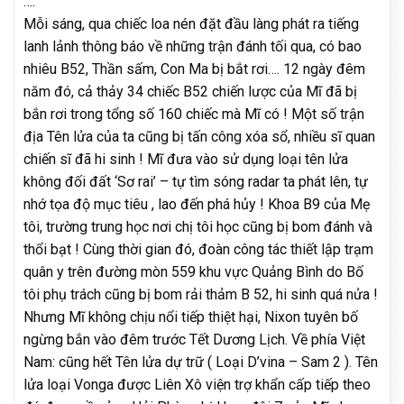
….
Mỗi sáng, qua chiếc loa nén đặt đầu làng phát ra tiếng
lanh lảnh thông báo về những trận đánh tối qua, có bao
nhiêu B52, Thần sấm, Con Ma bị bắt rơi…. 12 ngày đêm
năm đó, cả thảy 34 chiếc B52 chiến lược của Mĩ đã bị
bắn rơi trong tổng số 160 chiếc mà Mĩ có ! Một số trận
địa Tên lửa của ta cũng bị tấn công xóa sổ, nhiều sĩ quan
chiến sĩ đã hi sinh ! Mĩ đưa vào sử dụng loại tên lửa
không đối đất ‘Sơ rai’ – tự tìm sóng radar ta phát lên, tự
nhớ tọa độ mục tiêu , lao đến phá hủy ! Khoa B9 của Mẹ
tôi, trường trung học nơi chị tôi học cũng bị bom đánh và
thổi bạt ! Cùng thời gian đó, đoàn công tác thiết lập trạm
quân y trên đường mòn 559 khu vực Quảng Bình do Bố
tôi phụ trách cũng bị bom rải thảm B 52, hi sinh quá nửa !
Nhưng Mĩ không chịu nổi tiếp thiệt hại, Nixon tuyên bố
ngừng bắn vào đêm trước Tết Dương Lịch. Về phía Việt
Nam: cũng hết Tên lửa dự trữ ( Loại D’vina – Sam 2 ). Tên
lửa loại Vonga được Liên Xô viện trợ khẩn cấp tiếp theo