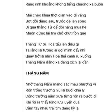
Rung rinh khoảng không tiếng chuông xa buồn
Mái chèo khua thời gian vào dĩ vãng
Bọt đời đằng sau, trước đè lên sóng
Đi qua thắng Từ để đội nắng mùa hè
Muốn dừng lại tìm chở chút hồn quê
Tháng Tư ơi, Hoa tấu lên điệu gì
Ta lắng lại tưởng ai gọi mình đấy nhỉ
Quay trở lại nhìn Hoa thả cành rũ xuống
Tháng Năm đằng xa đang xích lại gần
THÁNG NĂM
Nhớ tháng Năm mang săc màu phượng vĩ
Rộn trống trường níu lại buổi chia ly
Cổng trường năm xưa từng rộn rã bước đi
Khi rời ra thấy lòng lưu luyến quá
Cầm tay nhau trái tim dâng kỳ lạ