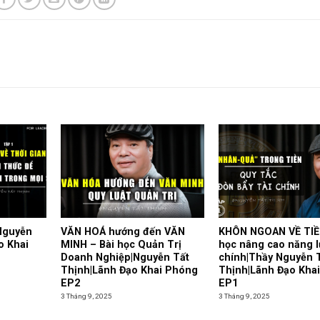
Nguyễn
VĂN HOÁ hướng đến VĂN
KHÔN NGOAN VỀ TIỀ
o Khai
MINH – Bài học Quản Trị
học nâng cao năng l
Doanh Nghiệp|Nguyễn Tất
chính|Thầy Nguyễn 
Thịnh|Lãnh Đạo Khai Phóng
Thịnh|Lãnh Đạo Kha
EP2
EP1
3 Tháng 9, 2025
3 Tháng 9, 2025