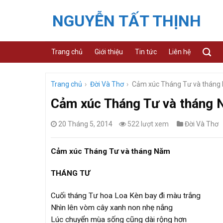
Skip
NGUYỄN TẤT THỊNH
to
content
Trang chủ
Giới thiệu
Tin tức
Liên hệ
Trang chủ
›
Đời Và Thơ
›
Cảm xúc Tháng Tư và tháng
Cảm xúc Tháng Tư và tháng
20 Tháng 5, 2014
522 lượt xem
Đời Và Thơ
Cảm xúc Tháng Tư và tháng Năm
THÁNG TƯ
Cuối tháng Tư hoa Loa Kèn bay đi màu trắng
Nhìn lên vòm cây xanh non nhẹ nắng
Lúc chuyển mùa sống cũng dài rộng hơn