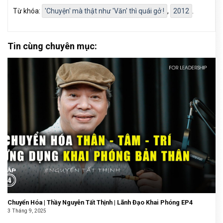
Từ khóa:
'Chuyện' mà thật như 'Văn' thì quái gở !
,
2012
.
Tin cùng chuyên mục:
Chuyển Hóa | Thầy Nguyễn Tất Thịnh | Lãnh Đạo Khai Phóng EP4
3 Tháng 9, 2025