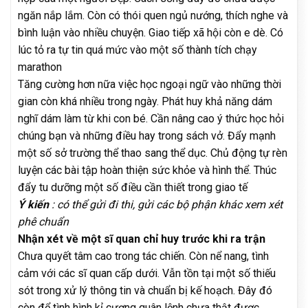
ngăn nắp lắm. Còn có thói quen ngủ nướng, thích nghe và
bình luận vào nhiều chuyện. Giao tiếp xã hội còn e dè. Có
lúc tỏ ra tự tin quá mức vào một số thành tích chạy
marathon
Tăng cường hơn nữa việc học ngoại ngữ vào những thời
gian còn khá nhiều trong ngày. Phát huy khả năng dám
nghĩ dám làm từ khi con bé. Cần nâng cao ý thức học hỏi
chúng bạn và những điều hay trong sách vở. Đẩy mạnh
một số sở trường thể thao sang thể dục. Chủ động tự rèn
luyện các bài tập hoàn thiện sức khỏe và hình thể. Thúc
đẩy tu dưỡng một số điều cần thiết trong giao tế
Ý kiến
: có thể gửi đi thi, gửi các bộ phận khác xem xét
phê chuẩn
Nhận xét về một sĩ quan chỉ huy trước khi ra trận
Chưa quyết tâm cao trong tác chiến. Còn nể nang, tình
cảm với các sĩ quan cấp dưới. Vẫn tồn tại một số thiếu
sót trong xử lý thông tin và chuẩn bị kế hoạch. Đây đó
còn để tình hình kỉ cương quân lệnh chưa thật được