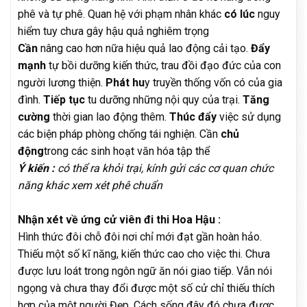
phê và tự phê. Quan hệ với phạm nhân khác
có lúc
nguy
hiểm tuy chưa gây hậu quả nghiêm trọng
Cần
nâng cao hơn nữa hiệu quả lao động cải tạo.
Đẩy
mạnh
tự bồi dưỡng kiến thức, trau đồi đạo đức của con
người lương thiện.
Phát hu
y truyền thống vốn có của gia
đình.
Tiếp tục
tu dưỡng những nội quy của trại.
Tăng
cường
thời gian lao động thêm.
Thúc đẩy
việc sử dụng
các biện pháp phòng chống tái nghiện. Cần
chủ
động
trong các sinh hoạt văn hóa tập thể
Ý kiến :
có thể ra khỏi trại, kính gửi các cơ quan chức
năng khác xem xét phê chuẩn
Nhận xét về ứng cử viên đi thi Hoa Hậu :
Hình thức đôi chỗ đôi nơi chỉ mới đạt gần hoàn hảo.
Thiếu một số kĩ năng, kiến thức cao cho việc thi. Chưa
được lưu loát trong ngôn ngữ ăn nói giao tiếp. Vẫn nói
ngọng và chưa thay đổi được một số cử chỉ thiếu thích
hợp của một người Đẹp. Cách sống đây đó chưa được