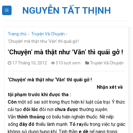
Skip
NGUYỄN TẤT THỊNH
to
content
Trang chủ
›
Truyện Và Chuyện
›
‘Chuyện’ mà thật như ‘Văn’ thì quái gở !
‘Chuyện’ mà thật như ‘Văn’ thì quái gở !
17 Tháng 10, 2012
510 lượt xem
Truyện Và Chuyện
‘Chuyện’ mà thật như ‘Văn’ thì quái gở !
Nhận xét về
tội phạm trước khi được tha :
Còn
một số sai sót trong thực hiện kỉ luật của trại. Ý thức
cải tạo
đôi lúc
đôi nơi
chưa được
thường xuyên.
Vẫn
thỉnh thoảng
có biểu hiện nghiện thuốc. Nề nếp
sống
đây đó
thiếu lành mạnh.
Tỏ ra
yếu trong việc tự giác
không sử dụng hung khí. Tinh thần
e dè
nể nang trong