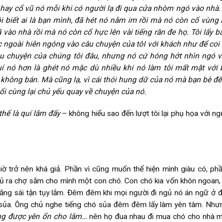
 hay cổ vũ nó mỗi khi có người lạ đi qua cửa nhòm ngó vào nhà. 
 tôi biết ai là bạn mình, đã hét nó nằm im rồi mà nó còn cố vùng 
 vào nhà rồi mà nó còn cố hực lên vài tiếng răn đe họ. Tôi lấy b
c ngoài hiên ngóng vào câu chuyện của tôI với khách như để coi
u chuyện của chúng tôi đâu, nhưng nó cứ hóng hớt nhìn ngó 
quí nó hơn là ghét nó mặc dù nhiều khi nó làm tôi mất mặt với 
không bán. Mà cũng lạ, vì cái thói hung dữ của nó mà bạn bè đ
i cùng lại chủ yếu quay về chuyện của nó.
hế là quí lắm đấy
– không hiểu sao đến lượt tôi lại phụ họa với n
iờ trở nên khá giả. Phần vì cũng muốn thể hiện mình giàu có, ph
 ra chợ sắm cho mình một con chó. Con chó kia vốn khôn ngoan, 
 săng sái tận tụy lắm. Đêm đêm khi mọi người đi ngủ nó án ngữ ở đ
ạc: sủa. Ông chủ nghe tiếng chó sủa đêm đêm lấy làm yên tâm. Nh
ẳng được yên ổn cho lắm…
nên họ đua nhau đi mua chó cho nhà m