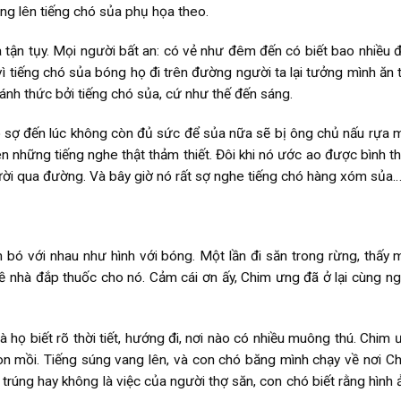
ang lên tiếng chó sủa phụ họa theo.
tận tụy. Mọi người bất an: có vẻ như đêm đến có biết bao nhiều đ
, vì tiếng chó sủa bóng họ đi trên đường người ta lại tưởng mình ăn
ánh thức bởi tiếng chó sủa, cứ như thế đến sáng.
lo sợ đến lúc không còn đủ sức để sủa nữa sẽ bị ông chủ nấu rựa m
n những tiếng nghe thật thảm thiết. Đôi khi nó ước ao được bình th
gười qua đường. Và bây giờ nó rất sợ nghe tiếng chó hàng xóm sủa…
bó với nhau như hình với bóng. Một lần đi săn trong rừng, thấy 
 nhà đắp thuốc cho nó. Cảm cái ơn ấy, Chim ưng đã ở lại cùng ng
họ biết rõ thời tiết, hướng đi, nơi nào có nhiều muông thú. Chim 
on mồi. Tiếng súng vang lên, và con chó băng mình chạy về nơi C
 trúng hay không là việc của người thợ săn, con chó biết rằng hình