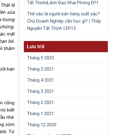
Tất Thịnh|Lãnh Đạo Khai Phóng EP1
Thật là
lên sủa
Thế nào là người bán hàng xuất sắc?
a toong
Chủ Doanh Nghiệp cần học gì? | Thầy
 chừng.
Nguyễn Tất Thịnh | EP15
vào mặt
bạn bè.
Lưu trữ
ến thăm
Tháng 9 2025
gười bạn
Tháng 5 2021
Tháng 4 2021
Tháng 3 2021
Tháng 2 2021
ần cũng
nó biết
Tháng 1 2021
ầu nhà:
ưng xóm
Tháng 12 2020
ình. Từ