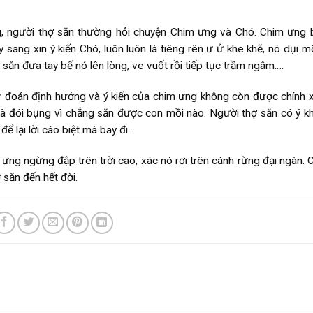
g, người thợ săn thường hỏi chuyện Chim ưng và Chó. Chim ưng 
 sang xin ý kiến Chó, luôn luôn là tiêng rên ư ử khe khẽ, nó dụi 
ợ săn đưa tay bế nó lên lòng, ve vuốt rồi tiếp tục trầm ngâm….
dự đoán định hướng và ý kiến của chim ưng không còn được chính 
 và đói bụng vì chẳng săn được con mồi nào. Người thợ săn có ý kh
 lại lời cáo biệt mà bay đi.
m ưng ngừng đập trên trời cao, xác nó rơi trên cánh rừng đại ngàn.
săn đến hết đời.