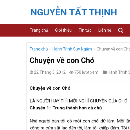
Skip
NGUYỄN TẤT THỊNH
to
content
Trang chủ
Giới thiệu
Tin tức
Liên hệ
Trang chủ
›
Hành Trình Suy Ngẫm
›
Chuyện về con Ch
Chuyện về con Chó
22 Tháng 3, 2012
750 lượt xem
Hành Trình
Chuyện về con Chó
LÀ NGƯỜI HAY THÌ MỚI NGHĨ CHUYỆN CỦA CHÓ
Chuyện 1 : Trung thành hơn cả chủ
Nhà người bạn tôi có một con chó dữ lắm. Mỗi lần
xông ra cửa sắt lao đến tôi, làm tôi khiếp đảm. Tôi 