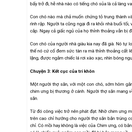
bấy trở đi, hễ nhà nào có tiếng chó sủa là cả làng v
Con chó nào mà chả muốn chứng tỏ trung thành và 
rình rập. Người ta cũng ngại đi ra khỏi nhà buổi tối
cắp. Ngay cả giấc ngủ của họ thỉnh thoảng vẫn bị đ
Con chó của người nhà giàu kia nay đã già. Nó tự 
thế nó cứ cố đem sức tàn ra mà thỉnh thoảng cất lê
lặng, được ngắm chiếc lá rơi xào xạc, nhìn bóng n
Chuyện 3: Kết cục của trí khôn
Một người thợ săn, với một con chó, sớm hôm gắn 
chim ưng bị thương ở cánh. Người thợ săn mang về
săn.
Từ đó công việc trở nên phát đạt. Nhờ chim ưng mà 
trên cao chỉ hướng cho người thợ săn bắn trúng c
chỉ. Có mồi hay không là việc của Chim ưng, có bắn