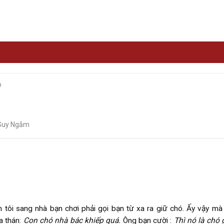
ó
 Suy Ngẫm
 tôi sang nhà bạn chơi phải gọi bạn từ xa ra giữ chó. Ấy vậy mà
ta thán:
Con chó nhà bác khiếp quá.
Ông bạn cười :
Thì nó là chó 