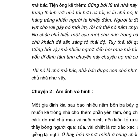
mà bác
. Tiện ông kể thêm:
Cũng bởi lũ trẻ nhà này
trung thành với nhà tôi hơn cả tôi, vì là chủ nó,
hàng tràng khiến người ta khiếp đảm. Người ta đã
vụt cho vài gậy nó mới im, rồi cứ thế nó nằm chự
Nó chắc chả hiểu một câu một chữ nào trong câ
chủ khách để sẵn sàng tỏ thái độ. Tuy thế, tôi 
Cũng bởi vậy mà nhiều người đến hỏi mua mà tôi 
vốn dĩ định tâm tình chuyện này chuyện nọ mà cuố
Thì nó là chó mà bác, nhà bác được con chó như t
chủ nhà như vậy.
Chuyện 2 : Ám ảnh vô hình :
Một gia đình kia, sau bao nhiêu năm bôn ba bây g
muốn kẻ trông nhà cho thêm phần yên tâm, ông chủ
cái lí do mà chủ mua và nuôi mình, nên luôn tỏ ra
thấy bóng người qua: sủa, vài chiết lá rơi xào x
giềng lại nghĩ:
Ô hay, hóa ra nơi mình ở cũng ch