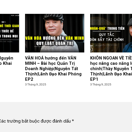
Nguyễn
VĂN HOÁ hướng đến VĂN
KHÔN NGOAN VỀ TIỀ
o Khai
MINH – Bài học Quản Trị
học nâng cao năng l
Doanh Nghiệp|Nguyễn Tất
chính|Thầy Nguyễn 
Thịnh|Lãnh Đạo Khai Phóng
Thịnh|Lãnh Đạo Kha
EP2
EP1
3 Tháng 9, 2025
3 Tháng 9, 2025
Các trường bắt buộc được đánh dấu
*