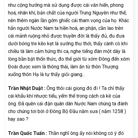
như cộng hưởng mà sử dụng được cái văn hiến, phong
hoá, nhân khí, bản chất của người Trung Nguyên như thế,
nên thêm ngàn lần gớm ghiếc cái tham vọng của họ. Khác
hẳn người Nước Nam ta hiền hoà, an phận, cần lao trên
cái mảnh ruộng nhỏ được truyền đời là thấy đủ, đu đưa
dưới bóng tre kẽo kẹt là sướng thư thới, thấy cánh cò khi
chiều tà làm cảm hứng thi ca, nghe tiếng đàn một dây là
lòng bần bật thổn thức, đo thế giới từ xóm Đông đến xóm
Đoài được xem là thông thái, làm ăn từ thôn Thượng
xuống thôn Hạ là tự thấy giỏi giang…
Trần Nhật Duật :
Ông thôi cái giọng đó đi ! Ta chỉ thấy
cái khẩu khí nhược tiểu, yếm thế trong cách cà kê của
ông. Đã quên cái đận quân dân Nước Nam chúng ta đánh
cho chúng tơi bời ở Đông Bộ Đầu năm xưa ( năm 1258 )
hay sao ?
Trần Quốc Tuấn :
Thần nghĩ ông ấy nói không có ý đó