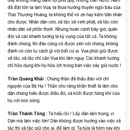
đây không màng danh lợi phú quý, nhưng Dân Nước Nam
đã đặt tôn ta làm Vua, ta thừa hưởng truyền ngôi báu của
Thái Thượng Hoàng, ta không thể vô ơn hay kém tiền nhân
cho được. Nhân dân còn, xã tắc sẽ vinh phát, xã tắc còn
nhân dân sẽ phồn thịnh. Nhưng hoàn cảnh bây giờ, quân
đội và các khanh tướng là kỳ vọng của tất cả. Ta không
đánh chúng, thì đâu cũng có được yên với chúng, không
đánh có còn tư cách gì với bất cứ ai. Vua phải giữ được
xã tắc, xã tắc chỉ cần Vua khi lâm nguy. Các khanh tướng
chỉ hữu dụng khi họ hữu ích trong bàn việc xây giữ nước !
Trần Quang Khải :
Chúng thần đã thấu đáo với chí
nguyện của Bệ Hạ ! Thần cho rằng khẩn thiết là làm cho
dân chúng hiểu được điều đó, và kích được hùng khí của
họ với non sông
Trần Thánh Tông :
Ta hiểu rồi ! Lấy dân làm trọng, vì
Dân mà làm việc lớn! Dân không được hướng vào việc xã
tắc thì xã tắc giữ cho ai, để làm gì. Ta hứa là hôm nay khi