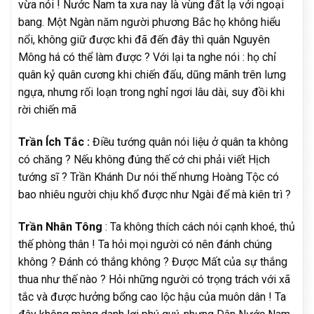
vừa nói ! Nước Nam ta xưa nay là vùng đất lạ với ngoại
bang. Một Ngàn năm người phương Bắc họ không hiểu
nổi, không giữ được khi đã đến đây thì quân Nguyên
Mông há có thể làm được ? Với lại ta nghe nói : họ chỉ
quân kỷ quân cương khi chiến đấu, dũng mãnh trên lưng
ngựa, nhưng rối loạn trong nghỉ ngơi lâu dài, suy đồi khi
rời chiến mã
Trần Ích Tắc :
Điều tướng quân nói liệu ở quân ta không
có chăng ? Nếu không đúng thế cớ chi phải viết Hịch
tướng sĩ ? Trần Khánh Dư nói thế nhưng Hoàng Tộc có
bao nhiêu người chịu khổ được như Ngài để mà kiên trì ?
Trần Nhân Tông
: Ta không thích cách nói cạnh khoé, thủ
thế phòng thân ! Ta hỏi mọi người có nên đánh chúng
không ? Đánh có thắng không ? Được Mất của sự thắng
thua như thế nào ? Hỏi những người có trọng trách với xã
tắc và được hưởng bổng cao lộc hậu của muôn dân ! Ta