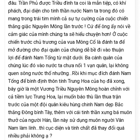
đâu. Trần Phủ được Triều đình ta coi là mẫn tiệp, có khí
phách, đại diện cho tinh thần nước Nam ta trong đó có
mang trong trái tim mình cả sự tự cường của cuộc chiến
thắng giặc Nguyên Mông lần trước ! Cứ để ông ấy nói về
cảm giác của mình chúng ta sẽ hiểu chuyện hơn! Ở cuộc
chiến trước chủ trương của vua Mông Cổ là đánh ta để
mở đường cho đại quân của chúng dễ bề đi vào thuận
lợi để đánh Nam Tống từ mặt dưới. Ba cánh quân của
chúng lúc đó vào nước ta chưa nổi 1 vạn quân, lại không
quen sông nước thổ nhưỡng…Rồi khi mục đích đánh Nam
Tống để bình định thôn tính Trung Hoa của họ đã xong,
bây giờ là một Vương Triều Nguyên Mông hoàn chỉnh với
cả tiềm lực Trung Hoa, lại muốn báo thù lần thua trận
trước của một đội quân kiêu hùng chinh Nam dẹp Bắc
thắng Đông bình Tây, thêm với cái tinh thần xưng bá muôn
thưở của người Hán, lần này sử dụng muôn người Vân
Nam làm lính…thì cục diện và tính chất đã thay đổi quá
nhiều phải không ạ ?