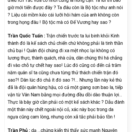
điều Ích Tắc vừa có nhời cũng là nông cạn. Ta lùi thì bao
giờ mới tiến được đây ? Ta đâu còn là Bộ tộc như anh nói
? Liệu cái mồm kẻo cái lưỡi hôi hám của anh không còn
trong họng đâu ! Bộ tộc mà có Đế Vương hay sao ?
Trần Quốc Tuấn :
Trận chiến trước ta lui binh khỏi Kinh
thành đó là kế sách chủ chiến chứ không phải là tinh thần
chủ bại ! Quân đội chúng đi xa mệt nhọc lại không có
lương thực, thành quách, nhà cửa, dân chúng thì há chẳng
đi vào chỗ tự chết hay sao! Lúc đó cũng có đến cả trăm
năm quân sĩ ta cũng chưa từng thử thách chiến trận đó
sao?! Dân lúc đó chả ít đó sao ?!… Nhưng lần này kẻ thù
đã là đội quân hùng hậu, có cả một giang sơn bao la, tiếp
vận từ Vân Nam bằng mọi đường đều dồi dào thuận lợi…
Thực là bây giờ cần phải có một kế sách khác ? Dẫu đành
một thân này chết ngoài nội cỏ, xác này bọc trong da
ngựa cũng cam lòng, nhưng còn xã tắc phải bảo tồn !
Trần Phủ :
dạ …chứng kiến thì thấy sức mạnh Nguyên