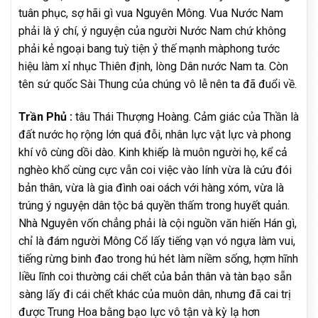
tuân phục, sợ hãi gì vua Nguyên Mông. Vua Nước Nam
phải là ý chí, ý nguyện của người Nước Nam chứ không
phải kẻ ngoại bang tuỳ tiện ỷ thế mạnh màphong tước
hiệu làm xỉ nhục Thiên định, lòng Dân nước Nam ta. Còn
tên sứ quốc Sài Thung của chúng vô lễ nên ta đã đuổi về.
Trần Phủ :
tâu Thái Thượng Hoàng. Cảm giác của Thần là
đất nước họ rộng lớn quá đỗi, nhân lực vật lực và phong
khí vô cùng dồi dào. Kinh khiếp là muôn người họ, kể cả
nghèo khổ cùng cực vẫn coi việc vào lính vừa là cứu đói
bản thân, vừa là gia đình oai oách với hàng xóm, vừa là
trúng ý nguyện dân tộc bá quyền thấm trong huyết quản.
Nhà Nguyên vốn chẳng phải là cội nguồn văn hiến Hán gì,
chỉ là đám người Mông Cổ lấy tiếng vạn vó ngựa làm vui,
tiếng rừng binh đao trong hú hét làm niềm sống, hợm hĩnh
liều lĩnh coi thường cái chết của bản thân và tàn bạo sẵn
sàng lấy đi cái chết khác của muôn dân, nhưng đã cai trị
được Trung Hoa bằng bạo lực vô tận và kỳ lạ hơn