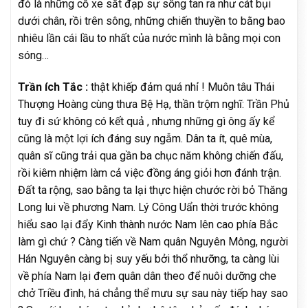
đó là những cỗ xe sắt đạp sự sống tan ra như cát bụi
dưới chân, rồi trên sông, những chiến thuyền to bằng bao
nhiêu lần cái lầu to nhất của nước mình là bằng mọi con
sóng…
Trần ích Tắc :
thật khiếp đảm quá nhỉ ! Muôn tâu Thái
Thượng Hoàng cùng thưa Bệ Hạ, thần trộm nghĩ: Trần Phủ
tuy đi sứ không có kết quả , nhưng những gì ông ấy kể
cũng là một lợi ích đáng suy ngẫm. Dân ta ít, quê mùa,
quân sĩ cũng trải qua gần ba chục năm không chiến đấu,
rồi kiêm nhiệm làm cả việc đồng áng giỏi hơn đánh trận.
Đất ta rộng, sao bằng ta lại thực hiện chước rời bỏ Thăng
Long lui về phương Nam. Lý Công Uẩn thời trước không
hiểu sao lại đẩy Kinh thành nước Nam lên cao phía Bắc
làm gì chứ ? Càng tiến về Nam quân Nguyên Mông, người
Hán Nguyên càng bị suy yếu bởi thổ nhưỡng, ta càng lùi
về phía Nam lại đem quân dân theo để nuôi dưỡng che
chở Triều đình, há chẳng thể mưu sự sau này tiếp hay sao