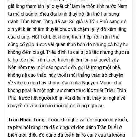
giã lòng tham tàn lại quyết chí lăm le thôn tính nước Nam
ta mà chuẩn bị điều đại binh thuỷ bộ lần thứ hai sang
đánh. Trần Nhân Tông đã sai Sứ giả là Trần Phủ sang đó
xin yết kiến nhằm thuyết phục và chậm lại ý đồ xâm lăng
của chúng. Hốt Tất Liệt không thèm tiếp, rồi Trần Phủ
cũng cố gặp được vài quân thần bên đó nhưng cả bầy họ
không đếm xỉa gì. Triều đình ta cai trị xã tắc nhưng thực ra
là họ tộc nhà Trần ta có trách nhiệm lớn mà quyết vậy.
Nên hôm nay mời các ngươi đến, gọi là trong một nhà,
không nệ cao thấp, hãy thoải mái thẳng thắn trò chuyện
về việc có nên hay không đánh nhà Nguyên Mông, chứ
không phải là một nghị sự chính thức lúc thiết Triều. Trần
Phủ, trước hết ngươi kể lại vài điều mắt thấy tai nghe về
chuyến đi vừa rồi cho mọi người cùng nghị sự
Trần Nhân Tông
: trước khi nghe và mọi người có ý kiến,
ta phải nói rằng : ta đã cử người đón đánh Trần Di Ái ở
biên giới, điều đó cũng đã thể hiện rõ cái ý của ta không