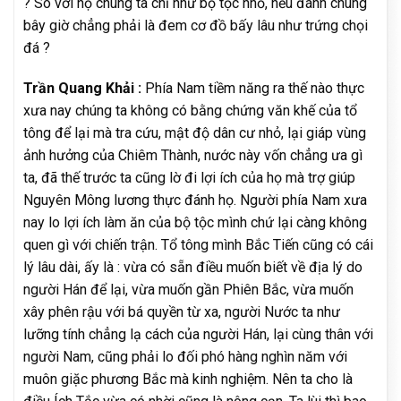
? So với họ chúng ta chỉ như bộ tộc nhỏ, nếu đánh chúng
bây giờ chẳng phải là đem cơ đồ bấy lâu như trứng chọi
đá ?
Trần Quang Khải :
Phía Nam tiềm năng ra thế nào thực
xưa nay chúng ta không có bằng chứng văn khế của tổ
tông để lại mà tra cứu, mật độ dân cư nhỏ, lại giáp vùng
ảnh hưởng của Chiêm Thành, nước này vốn chẳng ưa gì
ta, đã thế trước ta cũng lờ đi lợi ích của họ mà trợ giúp
Nguyên Mông lương thực đánh họ. Người phía Nam xưa
nay lo lợi ích làm ăn của bộ tộc mình chứ lại càng không
quen gì với chiến trận. Tổ tông mình Bắc Tiến cũng có cái
lý lâu dài, ấy là : vừa có sẵn điều muốn biết về địa lý do
người Hán để lại, vừa muốn gần Phiên Bắc, vừa muốn
xây phên rậu với bá quyền từ xa, người Nước ta như
lưỡng tính chẳng lạ cách của người Hán, lại cùng thân với
người Nam, cũng phải lo đối phó hàng nghìn năm với
muôn giặc phương Bắc mà kinh nghiệm. Nên ta cho là