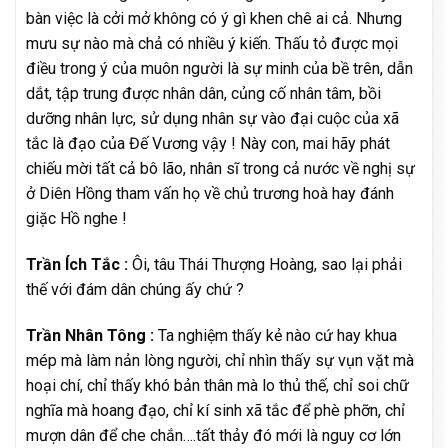
bàn việc là cởi mở không có ý gì khen chê ai cả. Nhưng
mưu sự nào mà chả có nhiều ý kiến. Thấu tỏ được mọi
điều trong ý của muôn người là sự minh của bề trên, dẫn
dắt, tập trung được nhân dân, củng cố nhân tâm, bồi
dưỡng nhân lực, sử dụng nhân sự vào đại cuộc của xã
tắc là đạo của Đế Vương vậy ! Này con, mai hãy phát
chiếu mời tất cả bô lão, nhân sĩ trong cả nước về nghị sự
ở Diên Hồng tham vấn họ về chủ trương hoà hay đánh
giặc Hồ nghe !
Trần Ích Tắc :
Ôi, tâu Thái Thượng Hoàng, sao lại phải
thế với đám dân chúng ấy chứ ?
Trần Nhân Tông :
Ta nghiệm thấy kẻ nào cứ hay khua
mép mà làm nản lòng người, chỉ nhìn thấy sự vụn vặt mà
hoại chí, chỉ thấy khó bản thân mà lo thủ thế, chỉ soi chữ
nghĩa mà hoang đạo, chỉ kí sinh xã tắc để phè phỡn, chỉ
mượn dân để che chắn….tất thảy đó mới là nguy cơ lớn