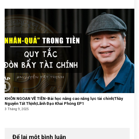
KHÔN NGOAN VỀ TIỀN-Bài học nâng cao năng lực tài chính|Thầy
Nguyễn Tất Thịnh|Lãnh Đạo Khai Phóng EP1
3 Tháng 9, 2025
Để lại một bình luận