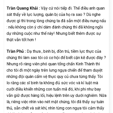
Trần Quang Khải :
Vậy cứ nói tiếp đi. Thế điều anh quan
sát thấy về lực lượng, quân bị của họ ra sao ? Dù nghe
được gì thì trong lòng chúng ta đã sẵn một điều nung nấu
: nếu không còn ý chí dám đánh chúng thì đã không ngồi
dự những cuộc như thế này! Nhưng biết thêm được sự
thật vẫn tốt hơn !
Trần Phủ :
Dạ thưa , binh bị, đồn trú, tiềm lực thực của
chúng thì làm sao tôi có cơ hội để biết cặn kẽ được đây ?
Nhưng rõ ràng viên phó quan tổng chấn Kinh Thành thì
cho tôi đi một ngày trên lưng ngựa chiến để tham duyệt
những đội quân cấm vệ thực quy củ chưa từng thấy. Tôi
lo rằng các sĩ binh ta không đủ sức vóc và kỉ luật mà
cưỡi điều khiển những con tuấn mã đó, khi phi như bay
vẫn giữ được hàng lối, hiệu lệnh trên uy dưới nghiêm. Nữa
là, riêng việc nhìn vào nét mặt chúng, tôi đã thấy sự tuân
thủ, sẵn chết và sát khí, nhìn từng con ngựa tôi cảm thấy