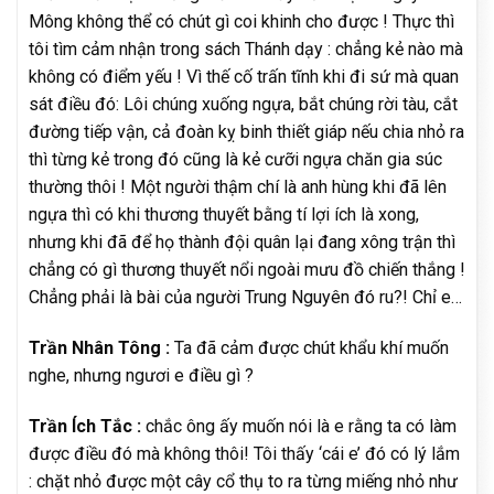
Mông không thể có chút gì coi khinh cho được ! Thực thì
tôi tìm cảm nhận trong sách Thánh dạy : chẳng kẻ nào mà
không có điểm yếu ! Vì thế cố trấn tĩnh khi đi sứ mà quan
sát điều đó: Lôi chúng xuống ngựa, bắt chúng rời tàu, cắt
đường tiếp vận, cả đoàn kỵ binh thiết giáp nếu chia nhỏ ra
thì từng kẻ trong đó cũng là kẻ cưỡi ngựa chăn gia súc
thường thôi ! Một người thậm chí là anh hùng khi đã lên
ngựa thì có khi thương thuyết bằng tí lợi ích là xong,
nhưng khi đã để họ thành đội quân lại đang xông trận thì
chẳng có gì thương thuyết nổi ngoài mưu đồ chiến thắng !
Chẳng phải là bài của người Trung Nguyên đó ru?! Chỉ e…
Trần Nhân Tông :
Ta đã cảm được chút khẩu khí muốn
nghe, nhưng ngươi e điều gì ?
Trần Ích Tắc :
chắc ông ấy muốn nói là e rằng ta có làm
được điều đó mà không thôi! Tôi thấy ‘cái e’ đó có lý lắm
: chặt nhỏ được một cây cổ thụ to ra từng miếng nhỏ như