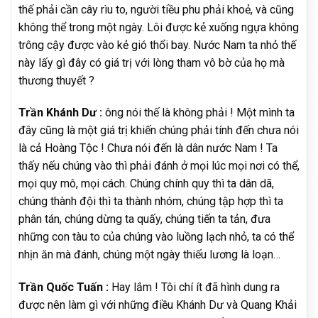
thế phải cần cây rìu to, người tiều phu phải khoẻ, và cũng
không thể trong một ngày. Lôi được kẻ xuống ngựa không
trông cậy được vào kẻ gió thổi bay. Nước Nam ta nhỏ thế
này lấy gì đây có giá trị với lòng tham vô bờ của họ mà
thương thuyết ?
Trần Khánh Dư :
ông nói thế là không phải ! Một mình ta
đây cũng là một giá trị khiến chúng phải tính đến chưa nói
là cả Hoàng Tộc ! Chưa nói đến là dân nước Nam ! Ta
thấy nếu chúng vào thì phải đánh ở mọi lúc mọi nơi có thể,
mọi quy mô, mọi cách. Chúng chính quy thì ta dân dã,
chúng thành đội thì ta thành nhóm, chúng tập hợp thì ta
phân tán, chúng dừng ta quấy, chúng tiến ta tản, đưa
những con tàu to của chúng vào luồng lạch nhỏ, ta có thể
nhịn ăn mà đánh, chúng một ngày thiếu lương là loạn…
Trần Quốc Tuấn :
Hay lắm ! Tôi chí ít đã hình dung ra
được nên làm gì với những điều Khánh Dư và Quang Khải