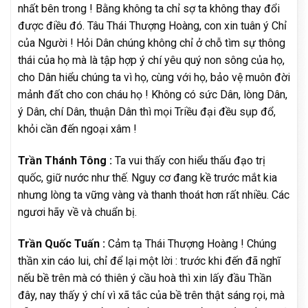
nhất bên trong ! Bằng không ta chỉ sợ ta không thay đổi
được điều đó. Tâu Thái Thượng Hoàng, con xin tuân ý Chỉ
của Người ! Hỏi Dân chúng không chỉ ở chỗ tìm sự thông
thái của họ mà là tập hợp ý chí yêu quý non sông của họ,
cho Dân hiểu chúng ta vì họ, cùng với họ, bảo vệ muôn đời
mảnh đất cho con cháu họ ! Không có sức Dân, lòng Dân,
ý Dân, chí Dân, thuận Dân thì mọi Triều đại đều sụp đổ,
khỏi cần đến ngoại xâm !
Trần Thánh Tông :
Ta vui thấy con hiểu thấu đạo trị
quốc, giữ nước như thế. Nguy cơ đang kề trước mắt kia
nhưng lòng ta vững vàng và thanh thoát hơn rất nhiều. Các
ngươi hãy về và chuẩn bị.
Trần Quốc Tuấn :
Cảm tạ Thái Thượng Hoàng ! Chúng
thần xin cáo lui, chỉ để lại một lời : trước khi đến đã nghĩ
nếu bề trên mà có thiên ý cầu hoà thì xin lấy đầu Thần
đây, nay thấy ý chí vì xã tắc của bề trên thật sáng rọi, mà