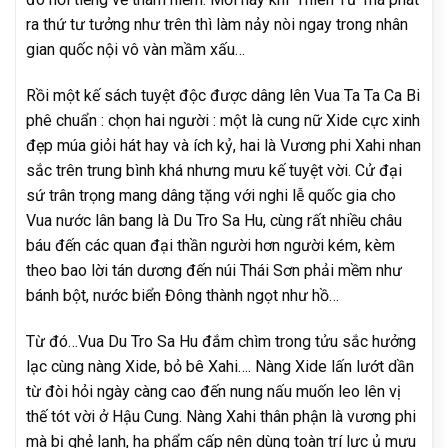
ra thứ tư tưởng như trên thì làm nảy nòi ngay trong nhân
gian quốc nội vô vàn mầm xấu…
Rồi một kế sách tuyệt độc được dâng lên Vua Ta Ta Ca Bi
phê chuẩn : chọn hai người : một là cung nữ Xide cực xinh
đẹp múa giỏi hát hay và ích kỷ, hai là Vương phi Xahi nhan
sắc trên trung bình khá nhưng mưu kế tuyệt vời. Cử đại
sứ trân trọng mang dâng tặng với nghi lễ quốc gia cho
Vua nước lân bang là Du Tro Sa Hu, cùng rất nhiều châu
báu đến các quan đại thần người hơn người kém, kèm
theo bao lời tán dương đến núi Thái Sơn phải mềm như
bánh bột, nước biển Đông thành ngọt như hồ…
Từ đó…Vua Du Tro Sa Hu đắm chìm trong tửu sắc hưởng
lạc cùng nàng Xide, bỏ bê Xahi…. Nàng Xide lấn lướt dần
từ đòi hỏi ngày càng cao đến nung nấu muốn leo lên vị
thế tót vời ở Hậu Cung. Nàng Xahi thân phận là vương phi
mà bị ghẻ lạnh, hạ phẩm cấp nên dùng toàn trí lực ủ mưu