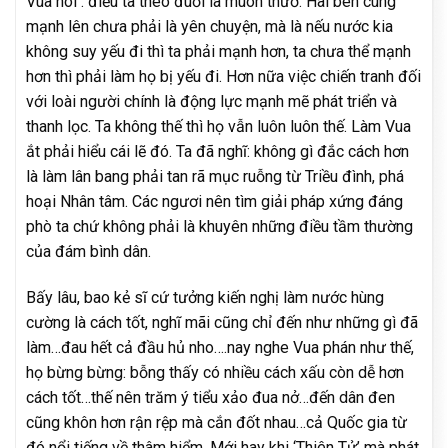
Vua nói : điều ta theo đuổi là muôn thưở. Hai bên cùng
mạnh lên chưa phải là yên chuyện, mà là nếu nước kia
không suy yếu đi thì ta phải mạnh hơn, ta chưa thể mạnh
hơn thì phải làm họ bị yếu đi. Hơn nữa việc chiến tranh đối
với loài người chính là động lực mạnh mẽ phát triển và
thanh lọc. Ta không thế thì họ vẫn luôn luôn thế. Làm Vua
ắt phải hiểu cái lẽ đó. Ta đã nghĩ: không gì đắc cách hơn
là làm lân bang phải tan rã mục ruỗng từ Triều đình, phá
hoại Nhân tâm. Các ngươi nên tìm giải pháp xứng đáng
phò ta chứ không phải là khuyên những điều tầm thường
của đám bình dân.
Bấy lâu, bao kẻ sĩ cứ tưởng kiến nghị làm nước hùng
cường là cách tốt, nghĩ mãi cũng chỉ đến như những gì đã
làm…đau hết cả đầu hủ nho….nay nghe Vua phán như thế,
họ bừng bừng: bỗng thấy có nhiều cách xấu còn dễ hơn
cách tốt…thế nên trăm ý tiểu xảo đua nở…đến dân đen
cũng khôn hơn rận rệp mà cắn đốt nhau…cả Quốc gia từ
đó nổi tiếng về thâm hiểm. Mới hay khi ‘Thiên Tử’ mà phát