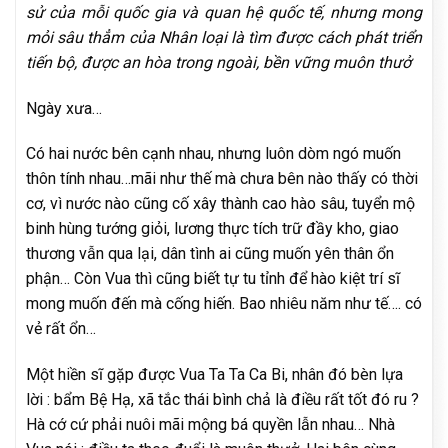
sử của mỗi quốc gia và quan hệ quốc tế, nhưng mong
mỏi sâu thẳm của Nhân loại là tìm được cách phát triển
tiến bộ, được an hòa trong ngoài, bền vững muôn thưở
Ngày xưa…
Có hai nước bên cạnh nhau, nhưng luôn dòm ngó muốn
thôn tính nhau…mãi như thế mà chưa bên nào thấy có thời
cơ, vì nước nào cũng cố xây thành cao hào sâu, tuyển mộ
binh hùng tướng giỏi, lương thực tích trữ đầy kho, giao
thương vẫn qua lại, dân tình ai cũng muốn yên thân ổn
phận… Còn Vua thì cũng biết tự tu tỉnh để hào kiệt trí sĩ
mong muốn đến mà cống hiến. Bao nhiêu năm như tế…. có
vẻ rất ổn…
Một hiền sĩ gặp được Vua Ta Ta Ca Bi, nhân đó bèn lựa
lời : bẩm Bệ Hạ, xã tắc thái bình chả là điều rất tốt đó ru ?
Hà cớ cứ phải nuôi mãi mộng bá quyền lẫn nhau… Nhà