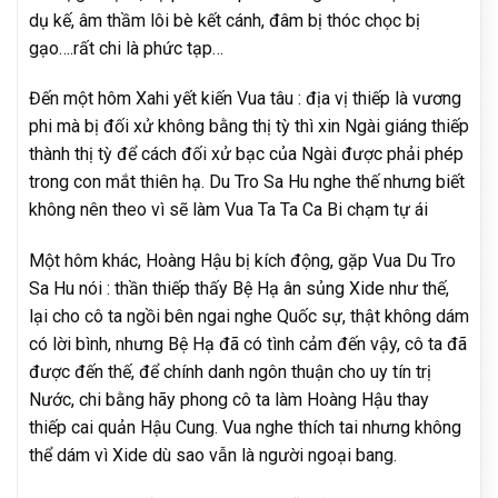
dụ kế, âm thầm lôi bè kết cánh, đâm bị thóc chọc bị
gạo….rất chi là phức tạp…
Đến một hôm Xahi yết kiến Vua tâu : địa vị thiếp là vương
phi mà bị đối xử không bằng thị tỳ thì xin Ngài giáng thiếp
thành thị tỳ để cách đối xử bạc của Ngài được phải phép
trong con mắt thiên hạ. Du Tro Sa Hu nghe thế nhưng biết
không nên theo vì sẽ làm Vua Ta Ta Ca Bi chạm tự ái
Một hôm khác, Hoàng Hậu bị kích động, gặp Vua Du Tro
Sa Hu nói : thần thiếp thấy Bệ Hạ ân sủng Xide như thế,
lại cho cô ta ngồi bên ngai nghe Quốc sự, thật không dám
có lời bình, nhưng Bệ Hạ đã có tình cảm đến vậy, cô ta đã
được đến thế, để chính danh ngôn thuận cho uy tín trị
Nước, chi bằng hãy phong cô ta làm Hoàng Hậu thay
thiếp cai quản Hậu Cung. Vua nghe thích tai nhưng không
thể dám vì Xide dù sao vẫn là người ngoại bang.