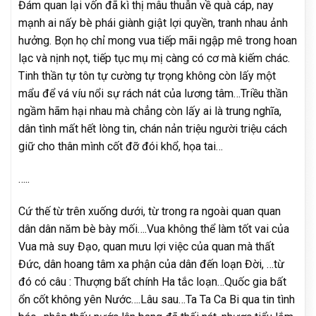
Đám quan lại vốn đã kì thị mâu thuẫn về quà cáp, nay
mạnh ai nấy bè phái giành giật lợi quyền, tranh nhau ảnh
hưởng. Bọn họ chỉ mong vua tiếp mãi ngập mê trong hoan
lạc và nịnh nọt, tiếp tục mụ mị càng có cơ mà kiếm chác.
Tinh thần tự tôn tự cường tự trọng không còn lấy một
mẩu để vá víu nổi sự rách nát của lương tâm…Triều thần
ngầm hãm hại nhau mà chẳng còn lấy ai là trung nghĩa,
dân tình mất hết lòng tin, chán nản triệu người triệu cách
giữ cho thân mình cốt đỡ đói khổ, họa tai…
…..
Cứ thế từ trên xuống dưới, từ trong ra ngoài quan quan
dân dân năm bè bày mối….Vua không thể làm tốt vai của
Vua mà suy Đạo, quan mưu lợi việc của quan mà thất
Đức, dân hoang tâm xa phận của dân đến loạn Đời, …từ
đó có câu : Thượng bất chính Ha tắc loạn…Quốc gia bất
ổn cốt không yên Nước….Lâu sau…Ta Ta Ca Bi qua tin tình