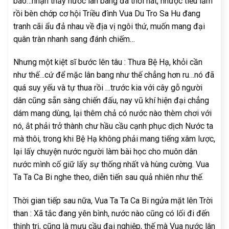
báo…nhận thấy nước lân bang đã thối nát, nhược tiểu lắm
rồi bèn chớp cơ hội Triều đình Vua Du Tro Sa Hu đang
tranh cãi ẩu đả nhau về địa vị ngôi thứ, muốn mang đại
quân tràn nhanh sang đánh chiếm…
Nhưng một kiệt sĩ bước lên tâu : Thưa Bệ Hạ, khỏi cần
như thế…cứ để mặc lân bang như thế chẳng hơn ru…nó đã
quá suy yếu và tự thua rồi …trước kia với cây gỗ người
dân cũng sẵn sàng chiến đấu, nay vũ khí hiện đại chẳng
dám mang dùng, lại thêm chả có nước nào thèm chơi với
nó, ắt phải trở thành chư hầu cầu cạnh phục dịch Nước ta
mà thôi, trong khi Bệ Hạ không phải mang tiếng xâm lược,
lại lấy chuyện nước người làm bài học cho muôn dân
nước mình cố giữ lấy sự thống nhất và hùng cường. Vua
Ta Ta Ca Bi nghe theo, diễn tiến sau quả nhiên như thế.
Thời gian tiếp sau nữa, Vua Ta Ta Ca Bi ngửa mặt lên Trời
than : Xã tắc đang yên bình, nước nào cũng có lối đi đến
thịnh trị, cũng là mưu cầu đại nghiệp, thế mà Vua nước lân