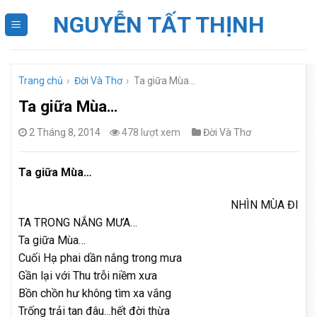
Skip
NGUYỄN TẤT THỊNH
to
content
Trang chủ
›
Đời Và Thơ
›
Ta giữa Mùa…
Ta giữa Mùa…
2 Tháng 8, 2014
478 lượt xem
Đời Và Thơ
Ta giữa Mùa…
NHÌN MÙA ĐI
TA TRONG NẮNG MƯA…
Ta giữa Mùa…
Cuối Hạ phai dần nắng trong mưa
Gần lại với Thu trỗi niềm xưa
Bồn chồn hư không tìm xa vắng
Trống trải tan đâu…hết đời thừa