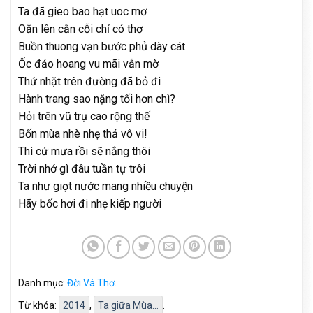
Ta đã gieo bao hạt uoc mơ
Oằn lên cằn cỗi chỉ có thơ
Buồn thuong vạn bước phủ dày cát
Ốc đảo hoang vu mãi vẫn mờ
Thứ nhặt trên đường đã bỏ đi
Hành trang sao nặng tối hơn chì?
Hỏi trên vũ trụ cao rộng thế
Bốn mùa nhè nhẹ thả vô vi!
Thì cứ mưa rồi sẽ nắng thôi
Trời nhớ gì đâu tuần tự trôi
Ta như giọt nước mang nhiều chuyện
Hãy bốc hơi đi nhẹ kiếp người
Danh mục:
Đời Và Thơ
.
Từ khóa:
2014
,
Ta giữa Mùa...
.