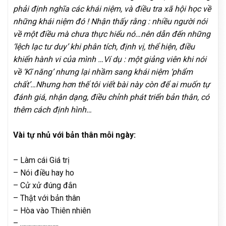
phải định nghĩa các khái niệm, và điều tra xã hội học về
những khái niệm đó ! Nhận thấy rằng : nhiều người nói
về một điều mà chưa thực hiểu nó…nên dẫn đến những
‘lệch lạc tư duy’ khi phân tích, định vị, thể hiện, điều
khiển hành vi của mình …Ví dụ : một giảng viên khi nói
về ‘Kĩ năng’ nhưng lại nhầm sang khái niệm ‘phẩm
chất’…Nhưng hơn thế tôi viết bài này còn để ai muốn tự
đánh giá, nhận dạng, điều chỉnh phát triển bản thân, có
thêm cách định hình…
Vài tự nhủ với bản thân mỗi ngày:
– Làm cái Giá trị
– Nói điều hay ho
– Cử xử đúng đắn
– Thật với bản thân
– Hòa vào Thiên nhiên
– …………………..