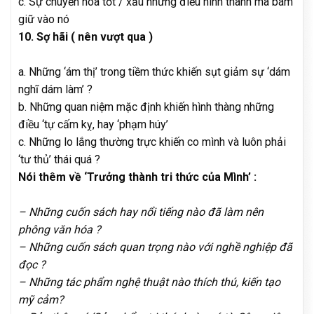
c. Sự chuyển hóa tốt / xấu những điều hình thành mà bám
giữ vào nó
10. Sợ hãi ( nên vượt qua )
a. Những ‘ám thị’ trong tiềm thức khiến sụt giảm sự ‘dám
nghĩ dám làm’ ?
b. Những quan niệm mặc định khiến hình thàng những
điều ‘tự cấm kỵ, hay ‘phạm húy’
c. Những lo lắng thường trực khiến co mình và luôn phải
‘tư thủ’ thái quá ?
Nói thêm về ‘Trưởng thành tri thức của Mình’ :
– Những cuốn sách hay nổi tiếng nào đã làm nên
phông văn hóa ?
– Những cuốn sách quan trọng nào với nghề nghiệp đã
đọc ?
– Những tác phẩm nghệ thuật nào thích thú, kiến tạo
mỹ cảm?