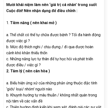
Mười khái niệm làm nên ‘giá trị cá nhân’ trong suốt
Cuộc đời! Nên nhận dạng để điều chỉnh :
1.
Tiềm năng ( nên khai mở )
a. Thể chất có thể tự chữa được bệnh ? Tối đa hành động
được việc gì ?
b. Mức độ thích nghi / chịu đựng / đi qua được hoàn
cảnh khó khăn thiếu thốn
c. Những năng lực tự thân để tự học hỏi và phát triển
được điều / việc gì ?
2. Tâm lý ( nên cân hòa )
a. Biểu hiện ứng xử của những phản ứng thuộc đặc tính
‘giới/ loại/ nhóm’ người nào
b. Khuynh hướng tự mâu thuẫn / không nhất quán trong
nội tâm về các vấn đề
c. Thiên hướng định kiến khi xem xét, đánh giá các sự vật