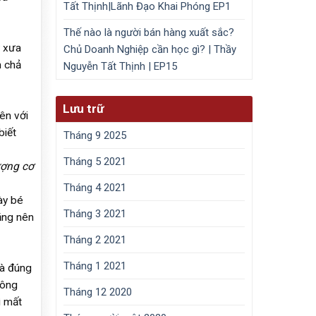
Tất Thịnh|Lãnh Đạo Khai Phóng EP1
Thế nào là người bán hàng xuất sắc?
y xưa
Chủ Doanh Nghiệp cần học gì? | Thầy
m chả
Nguyễn Tất Thịnh | EP15
Lưu trữ
ên với
biết
Tháng 9 2025
Tháng 5 2021
ượng cơ
Tháng 4 2021
ày bé
Tháng 3 2021
ắng nên
Tháng 2 2021
Tháng 1 2021
là đúng
rông
Tháng 12 2020
ì mất