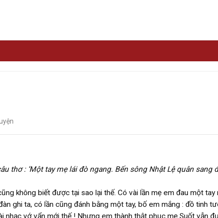
uyện
âu thơ : ‘Một tay mẹ lái đò ngang. Bến sông Nhật Lệ quân sang
g không biết được tại sao lại thế. Có vài lần mẹ em đau một tay
 đàn ghi ta, có lần cũng đánh bằng một tay, bố em mắng : đồ tinh t
n bài nhạc vớ vẩn mới thế ! Nhưng em thành thật phục mẹ Suốt vẫn đ