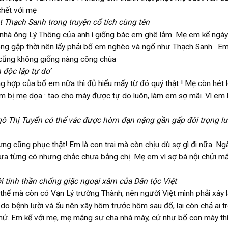
chết với mẹ
 Thạch Sanh trong truyện cổ tích cùng tên
ái nhà ông Lý Thông của anh í giống bác em ghê lắm. Mẹ em kể ngà
ng gặp thời nên lấy phải bố em nghèo và ngố như Thạch Sanh . E
ẹ cũng không giống nàng công chúa
 độc lập tự do’
ng hợp của bố em nữa thì đủ hiểu mấy từ đó quý thật ! Mẹ còn hét l
 em bị mẹ dọa : tao cho mày được tự do luôn, làm em sợ mãi. Vì em 
ô Thị Tuyển có thể vác được hòm đạn nặng gần gấp đôi trọng l
hưng cũng phục thật! Em là con trai mà còn chịu dù sợ gì đi nữa. Ng
chưa từng có nhưng chắc chưa bằng chị. Mẹ em vì sợ bà nội chửi m
 tinh thần chống giặc ngoại xâm của Dân tộc Việt
thế mà còn có Vạn Lý trường Thành, nên người Việt mình phải xây 
g do bệnh lười và ẩu nên xây hôm trước hôm sau đổ, lại còn chả ai t
 chứ. Em kể với mẹ, mẹ mắng sư cha nhà mày, cứ như bố con mày th