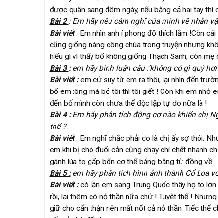
được quân sang đêm ngày, nếu bằng cả hai tay thì 
Bài 2
: Em hãy nêu cảm nghĩ của mình về nhân vật
Bài viết
: Em nhìn anh í phong độ thích lắm !Còn c
cũng giống nàng công chúa trong truyện nhưng khô
hiểu gì vì thấy bố không giống Thạch Sanh, còn m
Bài 3
:
em hãy bình luận câu :’không có gì quý hơn
Bài viết :
em cứ suy từ em ra thôi, lại nhìn đến trườ
bố em :ông mà bỏ tôi thì tôi giết ! Còn khi em nhỏ
đến bố mình còn chưa thể độc lập tự do nữa là !
Bài 4 :
Em hãy phân tích động cơ nào khiến chị Ng
thể ?
Bài viết
: Em nghĩ chắc phải do là chị ấy sợ thôi. N
em khi bị chó đuổi cắn cũng chạy chí chết nhanh 
gánh lúa to gấp bốn cơ thể băng băng từ đồng về
Bài 5 :
em hãy phân tích hình ảnh thành Cổ Loa với
Bài viết :
có lần em sang Trung Quốc thấy họ to lớn 
rồi, lại thêm có nỏ thần nữa chứ ! Tuyệt thế ! Nhưn
giữ cho cẩn thận nên mất nốt cả nỏ thần. Tiếc thế