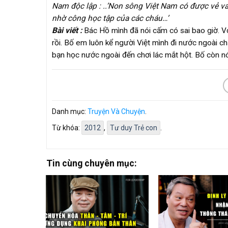
Nam độc lập : ..’Non sông Việt Nam có được vẻ v
nhờ công học tập của các cháu…’
Bài viết :
Bác Hồ mình đã nói cấm có sai bao giờ. V
rồi. Bố em luôn kể người Việt mình đi nước ngoài 
bạn học nước ngoài đến chơi lác mắt hột. Bố còn n
Danh mục:
Truyện Và Chuyện
.
Từ khóa:
2012
,
Tư duy Trẻ con
.
Tin cùng chuyên mục: