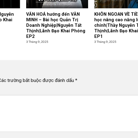
Nguyễn
VĂN HOÁ hướng đến VĂN
KHÔN NGOAN VỀ TIỀ
o Khai
MINH – Bài học Quản Trị
học nâng cao năng l
Doanh Nghiệp|Nguyễn Tất
chính|Thầy Nguyễn 
Thịnh|Lãnh Đạo Khai Phóng
Thịnh|Lãnh Đạo Kha
EP2
EP1
3 Tháng 9, 2025
3 Tháng 9, 2025
Các trường bắt buộc được đánh dấu
*