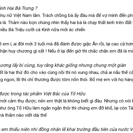
nh Hai Bà Trưng ?
 phụ nữ Việt Nam lắm. Trách chồng bà ấy đâu mà để vợ mình đến ph
à. Thảm nào bọn chúng nhìn thấy hai bà là chạy thất kinh trên đất l
u Bà Triệu cưỡi cá Kình nữa mới ác chiến
m í, ai đời mới 3 tuổi mà đã đánh được giặc Ân rồi, lại cao cả hơ
nhận huy chương gì sất ! Nếu ở lại đến giờ thì chắc chắn em đã là m
hương lấy bí cùng, tuy rằng khác giống nhưng chung một giàn
là hai thứ đó cho vào cùng nồi thì nó xung nhau, chả ai nấu thế c
g ngon, Bí thì chỉ thương được tôm nõn thôi. Bố mẹ em với họ hàng
được trong tác phẩm Việt Bắc của Tố Hữu
mới cảm thụ được, nên em thật là không biết gì đâu. Nhưng cô nói 
á như ông Tố Hữu làm ngăn ngắn thôi thì chúng em đỡ khổ, lại còn T
mà thảm nào viết dài thế
em thiếu niên nhi đồng nhân lễ khai trường đầu tiên của nước V