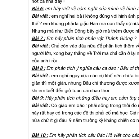
nốt cả nhà đấy !
Bài 6:
em hãy viết về cảm nghĩ của mình về hình ả
Bài viết :
em nghĩ hai bà í không đúng với hình ảnh
thế ? em không phải là giặc Hán mà còn thấy sợ nữa l
Nhưng mà như Biển Đông bây giờ mà thêm được nhiề
Bài 7 :
Em hãy phân tích nhân vật Thánh Gióng ?
Bài viết :
Chả còn vào đâu nữa để phân tích thêm về e
người lớn, xong bay thẳng về Trời mà chả cần ở lại 
của anh í rồi
Bài 8 :
Em phân tích ý nghĩa câu ca dao : Bầu ơi t
Bài viết :
em nghĩ ngày xưa các cụ khổ nên chưa biết 
giàn thì một giàn, nhưng Bầu chỉ thương được xươn
khi em biết đến giờ toàn cãi nhau thôi
Bài 9:
Hãy phân tích những điều hay em cảm thụ 
Bài viết :
Cô giáo em bảo : phải sống trong thời đó 
này rất hay có trong các đề thi phải cố mà học. Gi
nữa chứ ít gì đâu. 9 năm trường kỳ kháng chiến cơ 
Bài 10 :
Em hãy phân tích câu Bác Hồ viết cho các 