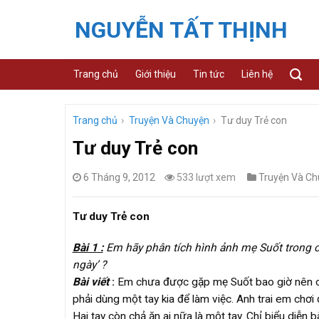
Skip
NGUYỄN TẤT THỊNH
to
content
Trang chủ
Giới thiệu
Tin tức
Liên hệ
Trang chủ
›
Truyện Và Chuyện
›
Tư duy Trẻ con
Tư duy Trẻ con
6 Tháng 9, 2012
533 lượt xem
Truyện Và Ch
Tư duy Trẻ con
Bài 1 :
Em hãy phân tích hình ảnh mẹ Suốt trong c
ngày’ ?
Bài viết
:
Em chưa được gặp mẹ Suốt bao giờ nên cũn
phải dùng một tay kia để làm việc. Anh trai em chơi
Hai tay còn chả ăn ai nữa là một tay. Chỉ biểu diễ