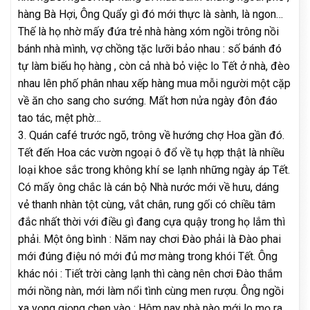
hàng Bà Hợi, Ông Quẩy gì đó mới thực là sành, là ngon…
Thế là họ nhờ mấy đứa trẻ nhà hàng xóm ngồi trông nồi
bánh nhà mình, vợ chồng tặc lưỡi bảo nhau : số bánh đó
tự làm biếu họ hàng , còn cả nhà bỏ việc lo Tết ở nhà, đèo
nhau lên phố phân nhau xếp hàng mua mỗi người một cặp
về ăn cho sang cho sướng. Mất hơn nửa ngày đôn đáo
tao tác, mệt phờ…
3. Quán café trước ngõ, trông về hướng chợ Hoa gần đó.
Tết đến Hoa các vườn ngoại ô đổ về tụ hợp thật là nhiều
loại khoe sắc trong không khí se lạnh những ngày áp Tết.
Có mấy ông chắc là cán bộ Nhà nước mới về hưu, dáng
vẻ thanh nhàn tột cùng, vắt chân, rung gối có chiều tâm
đắc nhất thời với điều gì đang cựa quậy trong họ lắm thì
phải. Một ông bình : Năm nay chơi Đào phải là Đào phai
mới đúng điệu nó mới đủ mơ màng trong khói Tết. Ông
khác nói : Tiết trời càng lạnh thì càng nên chơi Đào thắm
mới nồng nàn, mới làm nổi tình cùng men rượu. Ông ngồi
xa vọng giọng chen vào : Hôm nay nhà nào mới lo mọ ra