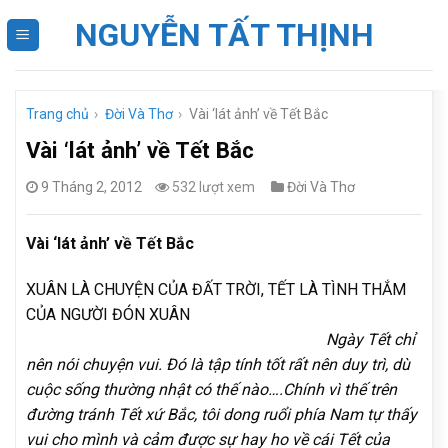
Skip
NGUYỄN TẤT THỊNH
to
content
Trang chủ
›
Đời Và Thơ
›
Vài ‘lát ảnh’ về Tết Bắc
Vài ‘lát ảnh’ về Tết Bắc
9 Tháng 2, 2012
532 lượt xem
Đời Và Thơ
Vài ‘lát ảnh’ về Tết Bắc
XUÂN LÀ CHUYỆN CỦA ĐẤT TRỜI, TẾT LÀ TÌNH THẮM
CỦA NGƯỜI ĐÓN XUÂN
Ngày Tết chỉ
nên nói chuyện vui. Đó là tập tính tốt rất nên duy trì, dù
cuộc sống thường nhật có thế nào….Chính vì thế trên
đường tránh Tết xứ Bắc, tôi dong ruổi phía Nam tự thấy
vui cho mình và cảm được sự hay ho về cái Tết của