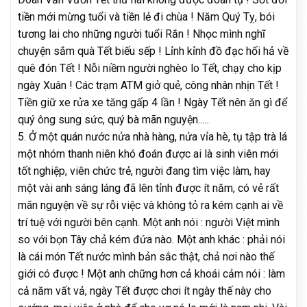
tiền mới mừng tuổi và tiền lẻ đi chùa ! Năm Quý Tỵ, bói
tương lai cho những người tuổi Rắn ! Nhọc mình nghĩ
chuyện sắm quà Tết biếu sếp ! Lỉnh kỉnh đồ đạc hối hả về
quê đón Tết ! Nỗi niềm người nghèo lo Tết, chạy cho kịp
ngày Xuân ! Các trạm ATM giở quẻ, công nhân nhịn Tết !
Tiền giữ xe rửa xe tăng gấp 4 lần ! Ngày Tết nên ăn gì để
quý ông sung sức, quý bà mãn nguyện…..
5. Ở một quán nước nửa nhà hàng, nửa vỉa hè, tụ tập trà lá
một nhóm thanh niên khó đoán được ai là sinh viên mới
tốt nghiệp, viên chức trẻ, người đang tìm việc làm, hay
một vài anh sáng láng đã lên tỉnh được ít năm, có vẻ rất
mãn nguyện về sự rỗi việc và không tỏ ra kém cạnh ai về
trí tuệ với người bên cạnh. Một anh nói : người Việt mình
so với bọn Tây chả kém đứa nào. Một anh khác : phải nói
là cái món Tết nước mình bản sắc thật, chả nơi nào thế
giới có được ! Một anh chững hơn cả khoái cảm nói : làm
cả năm vất vả, ngày Tết được chơi ít ngày thế này cho