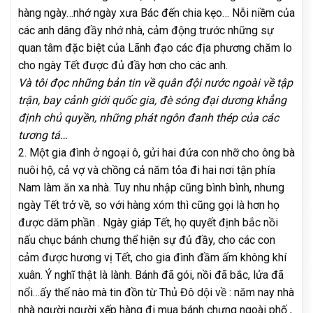
hàng ngày…nhớ ngày xưa Bác đến chia kẹo… Nỗi niềm của
các anh dâng đầy nhớ nhà, cảm động trước những sự
quan tâm đặc biệt của Lãnh đạo các địa phương chăm lo
cho ngày Tết được đủ đầy hơn cho các anh.
Và tôi đọc những bản tin về quân đội nước ngoài về tập
trận, bay cảnh giới quốc gia, đè sóng đại dương khẳng
định chủ quyền, những phát ngôn đanh thép của các
tương tá…
2. Một gia đình ở ngoại ô, gửi hai đứa con nhỡ cho ông bà
nuôi hộ, cả vợ và chồng cả năm tỏa đi hai nơi tận phía
Nam làm ăn xa nhà. Tuy nhu nhập cũng bình bình, nhưng
ngày Tết trở về, so với hàng xóm thì cũng gọi là hơn họ
được dăm phần . Ngày giáp Tết, họ quyết định bắc nồi
nấu chục bánh chưng thể hiện sự đủ đầy, cho các con
cảm được hương vị Tết, cho gia đình đầm ấm không khí
xuân. Ý nghĩ thật là lành. Bánh đã gói, nồi đã bắc, lửa đã
nổi…ấy thế nào mà tin đồn từ Thủ Đô dội về : năm nay nhà
nhà người người xếp hàng đi mua bánh chưng ngoài phố ,