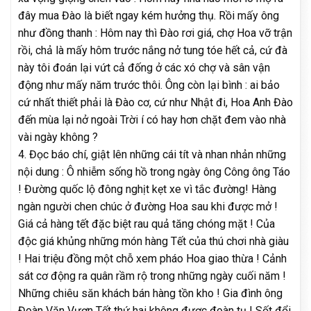
đây mua Đào là biết ngay kém hưởng thụ. Rồi mấy ông
như đồng thanh : Hôm nay thì Đào rơi giá, chợ Hoa vỡ trận
rồi, chả là mấy hôm trước nắng nở tung tóe hết cả, cứ đà
này tôi đoán lại vứt cả đống ở các xó chợ và sân vận
động như mấy năm trước thôi. Ông còn lại bình : ai bảo
cứ nhất thiết phải là Đào cơ, cứ như Nhật đi, Hoa Anh Đào
đến mùa lại nở ngoài Trời í có hay hơn chặt đem vào nhà
vài ngày không
?
4. Đọc báo chí, giật lên những cái tít và nhan nhản những
nội dung : Ô nhiễm sống hồ trong ngày ông Công ông Táo
! Đường quốc lộ đông nghịt kẹt xe vì tắc đường! Hàng
ngàn người chen chúc ở đường Hoa sau khi được mở !
Giá cả hàng tết đặc biệt rau quả tăng chóng mặt ! Của
độc giá khủng những món hàng Tết của thú chơi nhà giàu
! Hai triệu đồng một chỗ xem pháo Hoa giao thừa ! Cảnh
sát cơ động ra quân rầm rộ trong những ngày cuối năm !
Những chiêu săn khách bán hàng tồn kho ! Gia đình ông
Đoàn Văn Vươn Tết thứ hai không được đoàn tụ ! Sốt đổi