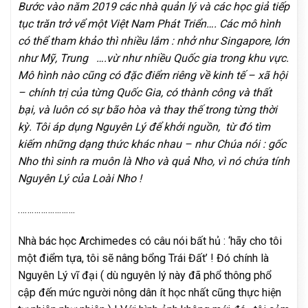
Bước vào năm 2019 các nhà quản lý và các học giả tiếp
tục trăn trở vể một Việt Nam Phát Triển…. Các mô hình
có thể tham khảo thì nhiều lắm : nhở như Singapore, lớn
như Mỹ, Trung ….vừ như nhiều Quốc gia trong khu vực.
Mô hình nào cũng có đặc điểm riêng về kinh tế – xã hội
– chính trị của từng Quốc Gia, có thành công và thất
bại, và luôn có sự bão hòa và thay thế trong từng thời
kỳ. Tôi áp dụng Nguyên Lý để khởi nguồn, từ đó tìm
kiếm những dạng thức khác nhau – như Chúa nói : gốc
Nho thì sinh ra muôn là Nho và quả Nho, vì nó chứa tính
Nguyên Lý của Loài Nho !
…………………….
Nhà bác học Archimedes có câu nói bất hủ : ‘hãy cho tôi
một điểm tựa, tôi sẽ nâng bổng Trái Đất’ ! Đó chính là
Nguyên Lý vĩ đại ( dù nguyên lý này đã phổ thông phổ
cập đến mức người nông dân ít học nhất cũng thực hiện