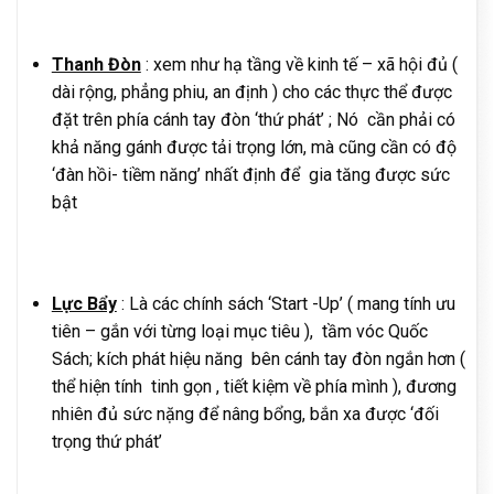
Thanh Đòn
: xem như hạ tầng về kinh tế – xã hội đủ (
dài rộng, phẳng phiu, an định ) cho các thực thể được
đặt trên phía cánh tay đòn ‘thứ phát’ ; Nó cần phải có
khả năng gánh được tải trọng lớn, mà cũng cần có độ
‘đàn hồi- tiềm năng’ nhất định để gia tăng được sức
bật
Lực Bẩy
: Là các chính sách ‘Start -Up’ ( mang tính ưu
tiên – gắn với từng loại mục tiêu ), tầm vóc Quốc
Sách; kích phát hiệu năng bên cánh tay đòn ngắn hơn (
thể hiện tính tinh gọn , tiết kiệm về phía mình ), đương
nhiên đủ sức nặng để nâng bổng, bắn xa được ‘đối
trọng thứ phát’