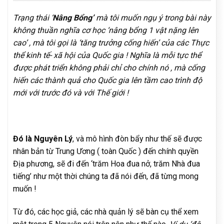
Trạng thái ‘
Nâng Bổng’
mà tôi muốn ngụ ý trong bài này
không thuần nghĩa cơ học ‘nâng bổng 1 vật nặng lên
cao’ , mà tôi gọi là ‘tăng trưởng cống hiến’ của các Thực
thể kinh tế- xã hội của Quốc gia ! Nghĩa là mỗi tực thể
được phát triển không phải chỉ cho chính nó , mà cống
hiến các thành quả cho Quốc gia lên tầm cao trình độ
mới với trước đó và với Thế giới !
Đó là Nguyên Lý
, và mô hình đòn bẩy như thế sẽ được
nhân bản từ Trung Ương ( toàn Quốc ) đến chính quyền
Địa phương, sẽ đi đến ‘trăm Hoa đua nở, trăm Nhà đua
tiếng’ như một thời chúng ta đã nói đến, đã từng mong
muốn !
Từ đó, các học giả, các nhà quản lý sẽ bàn cụ thể xem