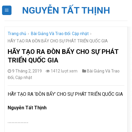
Skip
NGUYỄN TẤT THỊNH
to
content
Trang chủ
›
Bài Giảng Và Trao Đổi
Cập nhật
›
HÃY TẠO RA ĐÒN BẨY CHO SỰ PHÁT TRIỂN QUỐC GIA
HÃY TẠO RA ĐÒN BẨY CHO SỰ PHÁT
TRIỂN QUỐC GIA
9 Tháng 2, 2019
1412 lượt xem
Bài Giảng Và Trao
Đổi
,
Cập nhật
HÃY TẠO RA ‘ĐÒN BẨY’ CHO SỰ PHÁT TRIỂN QUỐC GIA
Nguyễn Tất Thịnh
…………………