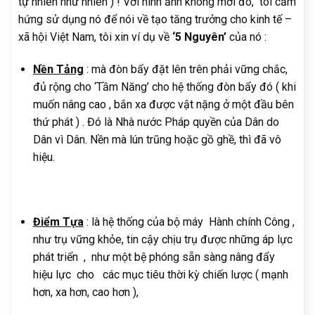
tự nhiên như nhiên ) ! Với hình ảnh không mới đó, tôi cảm
hứng sử dụng nó để nói về tạo tăng trưởng cho kinh tế –
xã hội Việt Nam, tôi xin ví dụ về
‘5 Nguyên’
của nó :
Nền Tảng
: mà đòn bẩy đặt lên trên phải vững chắc,
đủ rộng cho ‘Tầm Năng’ cho hệ thống đòn bẩy đó ( khi
muốn nâng cao , bắn xa được vật nặng ở một đầu bên
thứ phát ) . Đó là Nhà nước Pháp quyền của Dân do
Dân vì Dân. Nền mà lún trũng hoặc gồ ghề, thì đã vô
hiệu.
Điểm Tựa
: là hệ thống của bộ máy Hành chính Công ,
như trụ vững khỏe, tin cậy chịu trụ được những áp lực
phát triển , như một bệ phóng sẵn sàng nâng đẩy
hiệu lực cho các mục tiêu thời kỳ chiến lược ( mạnh
hơn, xa hơn, cao hơn ),