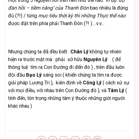
một trong 5 Nguyên nói trên nên như thế nào.
Ví dụ ‘độ
đàn hồi – tiềm năng’ của Thanh Đòn
bao nhiêu là đúng
đủ (?!) / từng
mục tiêu thời kỳ thì những Thực thể nào
được đặt trên phía phải Thanh Đòn (?! )….v.v…
Nhưng chúng ta đã đều biết :
Chân Lý
không tự nhiên
hiện ra trước mặt mà : phải sở hữu
Nguyên Lý
( để
thông tuệ tìm ra Con Đường đi đến đó ) , trên đầu luôn
đội đầu
Đạo Lý
sáng soi ( khiến chúng ta tìm ra được
giải pháp Lương Tri ), kiên định về
Công Lý
( cách xử sự
với mọi điều, với nhau trên Con Đường đó ), và
Tâm Lý
(
tính đến, tôn trọng những tâm ý thuộc những giới người
khác nhau )