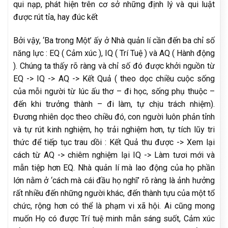
qui nạp, phát hiện trên cơ sở những định lý và qui luật
được rút tỉa, hay đúc kết
Bởi vậy, ‘Ba trong Một’ ấy ở Nhà quản lí cần đến ba chỉ số
năng lực : EQ ( Cảm xúc ), IQ ( Trí Tuệ ) và AQ ( Hành động
). Chúng ta thấy rõ ràng và chỉ số đó được khởi nguồn từ
EQ -> IQ -> AQ -> Kết Quả ( theo dọc chiều cuộc sống
của mỗi người từ lúc ấu thơ – đi học, sống phụ thuộc –
đến khi trưởng thành – đi làm, tự chịu trách nhiệm).
Đương nhiên dọc theo chiều đó, con người luôn phản tỉnh
và tự rút kinh nghiệm, họ trải nghiệm hơn, tự tích lũy tri
thức để tiếp tục trau dồi : Kết Quả thu được -> Xem lại
cách từ AQ -> chiêm nghiệm lại IQ -> Làm tươi mới và
mẫn tiệp hơn EQ. Nhà quản lí mà lao động của họ phần
lớn nằm ở ‘cách mà cái đầu họ nghĩ’ rõ ràng là ảnh hưởng
rất nhiều đến những người khác, đến thành tựu của một tổ
chức, rộng hơn có thể là phạm vi xã hội. Ai cũng mong
muốn Họ có được Trí tuệ minh mẫn sáng suốt, Cảm xúc