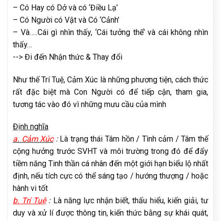
– Có Hay có Dở và có ‘Điều Lạ’
– Có Người có Vật và Có ‘Cảnh’
– Và…..Cái gì nhìn thấy, ‘Cái tưởng thế’ và cái không nhìn
thấy…
--> Đi đến Nhận thức & Thay đổi
Như thế Trí Tuệ, Cảm Xúc là những phương tiện, cách thức
rất đặc biệt mà Con Người có để tiếp cận, tham gia,
tương tác vào đó vì những mưu cầu của mình
Định nghĩa
a. Cảm Xúc
:
Là trạng thái Tâm hồn / Tình cảm / Tâm thế
cộng hưởng trước SVHT và môi trường trong đó để đẩy
tiềm năng Tinh thần cá nhân đến một giới hạn biểu lộ nhất
định, nếu tích cực có thể sáng tạo / hướng thượng / hoặc
hành vi tốt
b. Trí Tuệ
:
Là năng lực nhận biết, thấu hiểu, kiến giải, tư
duy và xử lí được thông tin, kiến thức bằng sự khái quát,