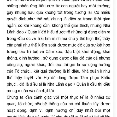
những phản ứng tiêu cực từ con người hay môi trường,
gây những hậu quả không tốt trong tương lai. Có nhiều
quyết định như thế nói chung là diễn ra trong thời gian
ngắn, có khi không cần, không thể giải thích, nhưng Nhà
Lãnh đạo / Quản lí đó hiểu được rõ những gì đang diễn ra
trong Đầu óc và Trái tim mình mà chủ ý thể hiện thế, thấy
cần phải như thế, kiểm soát được mức độ của sự kết hợp
tương tác Trí tuệ và Cảm xúc, đặc biệt khởi động, khai
thông, định hướng , sử dụng được điều đó của cả những
cộng sự, người khác, đối tác…thì gọi là sự cộng hưởng
của Tổ chức… kết quả thường là kì diệu. Nhà quản lí như
thế thậy tuyệt vời…Họ dễ dàng được Tâm phục Khẩu
phục… đó là điều ai là Nhà Lãnh đạo / Quản lí cầu thị đều
mong muốn và cần đạt tới.
Chúng ta cần cảnh giác với một thực tế là ở nhiều cơ
quan, tổ chức, nếu hệ thống của nó chỉ thuần túy được
hoạt động, định vị, định hướng chỉ duy nhất bởi một
người lãnh đạo và quản lí ( cho dù rất xuất xắc ) thì về lâu