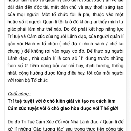
dài dẫn đến độc tài, mất dân chủ và suy thoái sáng tạo
của mọi người. Môt tổ chức tồi là phụ thuộc vào một
hoặc số ít người. Quản lí tồi là ở đó không ai thấy mình tự
giác phải làm như thế nào. Do đó phải kết hợp năng lực
Trí tuệ và Cảm xúc của người Lãnh đạo, của người quản lí
gắn với Hành vi tổ chức ( chế độ / chính sách / chế tài
chung ) để không rơi vào nguy cơ đó. Để thực sự người
Lãnh đạo , nhà quản lí là con số ‘1’ đứng trước những
‘con số 0’ tiềm năng bởi sự chỉ huy, định hướng, thống
nhất, cộng hưởng được từng điều hay, tốt của mỗi người
với toàn bộ Tổ chức.
Cuối cùng :
Trí tuệ tuyệt vời ở chỗ kiến giải và tạo ra cách làm
Cảm xúc tuyệt vời ở chỗ giao hòa được với Thế giới
Do đó Trí Tuệ Cảm Xúc đối với Nhà Lãnh đạo / Quản lí để
xử lí những ‘Cặp tương tác’ sau trong thực tiễn công tác