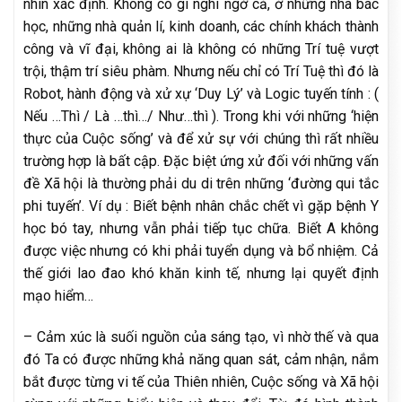
nhìn xác định. Không có gì nghi ngờ cả, ở những nhà bác
học, những nhà quản lí, kinh doanh, các chính khách thành
công và vĩ đại, không ai là không có những Trí tuệ vượt
trội, thậm trí siêu phàm. Nhưng nếu chỉ có Trí Tuệ thì đó là
Robot, hành động và xử xự ‘Duy Lý’ và Logic tuyến tính : (
Nếu …Thì / Là …thì…/ Như…thì ). Trong khi với những ‘hiện
thực của Cuộc sống’ và để xử sự với chúng thì rất nhiều
trường hợp là bất cập. Đặc biệt ứng xử đối với những vấn
đề Xã hội là thường phải du di trên những ‘đường qui tắc
phi tuyến’. Ví dụ : Biết bệnh nhân chắc chết vì gặp bệnh Y
học bó tay, nhưng vẫn phải tiếp tục chữa. Biết A không
được việc nhưng có khi phải tuyển dụng và bổ nhiệm. Cả
thế giới lao đao khó khăn kinh tế, nhưng lại quyết định
mạo hiểm…
– Cảm xúc là suối nguồn của sáng tạo, vì nhờ thế và qua
đó Ta có được những khả năng quan sát, cảm nhận, nắm
bắt được từng vi tế của Thiên nhiên, Cuộc sống và Xã hội