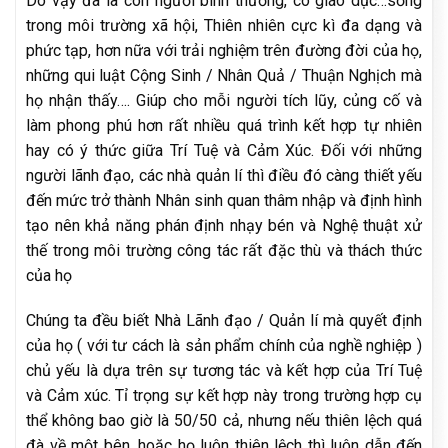
Do vậy đã là con người bình thường, có giáo dục…sống
trong môi trường xã hội, Thiên nhiên cực kì đa dạng và
phức tạp, hơn nữa với trải nghiệm trên đường đời của họ,
những qui luật Cộng Sinh / Nhân Quả / Thuận Nghịch mà
họ nhận thấy…. Giúp cho mỗi người tích lũy, củng cố và
làm phong phú hơn rất nhiều quá trình kết hợp tự nhiên
hay có ý thức giữa Trí Tuệ và Cảm Xúc. Đối với những
người lãnh đạo, các nhà quản lí thì điều đó càng thiết yếu
đến mức trở thành Nhân sinh quan thâm nhập và định hình
tạo nên khả năng phán định nhạy bén và Nghệ thuật xử
thế trong môi trường công tác rất đặc thù và thách thức
của họ
Chúng ta đều biết Nhà Lãnh đạo / Quản lí mà quyết định
của họ ( với tư cách là sản phẩm chính của nghề nghiệp )
chủ yếu là dựa trên sự tương tác và kết hợp của Trí Tuệ
và Cảm xúc. Tỉ trọng sự kết hợp này trong trường hợp cụ
thể không bao giờ là 50/50 cả, nhưng nếu thiên lệch quá
đà về một bên, hoặc họ luôn thiên lệch thì luôn dẫn đến