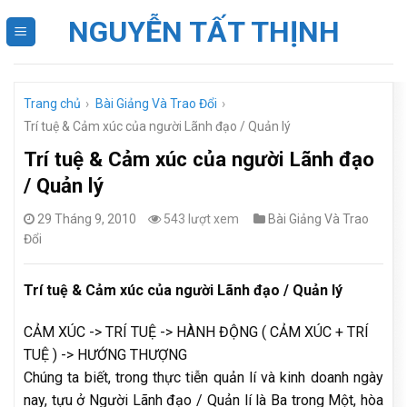
Skip
NGUYỄN TẤT THỊNH
to
content
Trang chủ
›
Bài Giảng Và Trao Đổi
›
Trí tuệ & Cảm xúc của người Lãnh đạo / Quản lý
Trí tuệ & Cảm xúc của người Lãnh đạo
/ Quản lý
29 Tháng 9, 2010
543 lượt xem
Bài Giảng Và Trao
Đổi
Trí tuệ & Cảm xúc của người Lãnh đạo / Quản lý
CẢM XÚC -> TRÍ TUỆ -> HÀNH ĐỘNG ( CẢM XÚC + TRÍ
TUỆ ) -> HƯỚNG THƯỢNG
Chúng ta biết, trong thực tiễn quản lí và kinh doanh ngày
nay, tựu ở Người Lãnh đạo / Quản lí là Ba trong Một, hòa