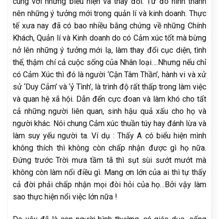
cùng với những biểu hiện và thay đổi. Từ đó hình thành
nên những ý tưởng mới trong quản lí và kinh doanh. Thực
tế xưa nay đã có bao nhiều bằng chứng về những Chính
Khách, Quản lí và Kinh doanh do có Cảm xúc tốt mà bừng
nở lên những ý tưởng mới lạ, làm thay đổi cục diện, tình
thế, thậm chí cả cuộc sống của Nhân loại….Nhưng nếu chỉ
có Cảm Xúc thì đó là người ‘Cận Tâm Thần’, hành vi và xử
sử ‘Duy Cảm’ và ‘ỷ Tình’, là trình độ rất thấp trong làm việc
và quan hệ xã hội. Dẫn đến cực đoan và làm khó cho tất
cả những người liên quan, sinh hậu quả xấu cho họ và
người khác. Nói chung Cảm xúc thuần túy hay đánh lừa và
làm suy yếu người ta. Ví dụ : Thấy A có biểu hiện mình
không thích thì không còn chấp nhận được gì họ nữa.
Đứng trước Trời mưa tầm tã thì sụt sùi sướt mướt mà
không còn làm nổi điều gì. Mang ơn lớn của ai thì tự thấy
cả đời phải chấp nhận mọi đòi hỏi của họ…Bởi vậy làm
sao thực hiện nổi việc lớn nữa !