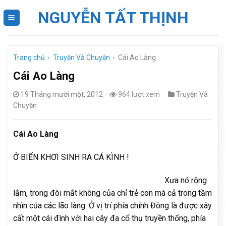
Skip
NGUYỄN TẤT THỊNH
to
content
Trang chủ
›
Truyện Và Chuyện
›
Cái Ao Làng
Cái Ao Làng
19 Tháng mười một, 2012
964 lượt xem
Truyện Và
Chuyện
Cái Ao Làng
Ở BIỂN KHƠI SINH RA CÁ KÌNH !
Xưa nó rộng
lắm, trong đôi mắt không của chỉ trẻ con mà cả trong tầm
nhìn của các lão làng. Ở vị trí phía chính Đông là được xây
cất một cái đình với hai cây đa cổ thụ truyền thống, phía