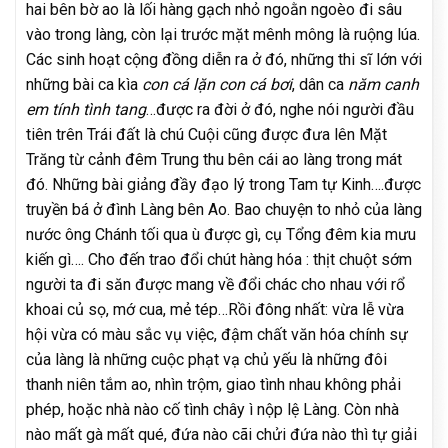
hai bên bờ ao là lối hàng gạch nhỏ ngoằn ngoèo đi sâu
vào trong làng, còn lại trước mặt mênh mông là ruộng lúa.
Các sinh hoạt cộng đồng diễn ra ở đó, những thi sĩ lớn với
những bài ca kìa
con cá lặn con cá bơi
, dân ca
năm canh
em tính tình tang
…được ra đời ở đó, nghe nói người đầu
tiên trên Trái đất là chú Cuội cũng được đưa lên Mặt
Trăng từ cảnh đêm Trung thu bên cái ao làng trong mát
đó. Những bài giảng đầy đạo lý trong Tam tự Kinh….được
truyền bá ở đình Làng bên Ao. Bao chuyện to nhỏ của làng
nước ông Chánh tối qua ù được gì, cụ Tổng đêm kia mưu
kiến gì…. Cho đến trao đổi chút hàng hóa : thịt chuột sớm
người ta đi săn được mang về đổi chác cho nhau với rổ
khoai củ sọ, mớ cua, mẻ tép…Rồi đông nhất: vừa lễ vừa
hội vừa có màu sắc vụ việc, đậm chất văn hóa chính sự
của làng là những cuộc phạt vạ chủ yếu là những đôi
thanh niên tắm ao, nhìn trộm, giao tình nhau không phải
phép, hoặc nhà nào cố tình chây ì nộp lệ Làng. Còn nhà
nào mất gà mất qué, đứa nào cãi chửi đứa nào thì tự giải