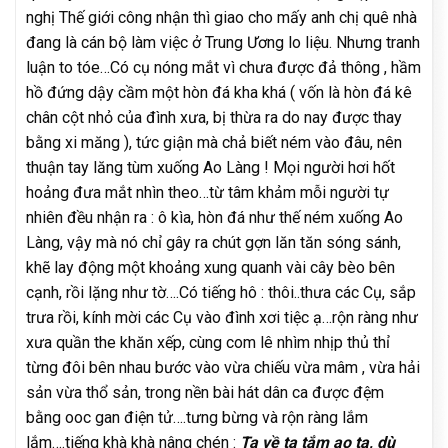
nghị Thế giới công nhận thì giao cho mấy anh chị quê nhà
đang là cán bộ làm việc ở Trung Ương lo liệu. Nhưng tranh
luận to tóe…Có cụ nóng mắt vì chưa được đả thông , hầm
hồ đứng dậy cầm một hòn đá kha khá ( vốn là hòn đá kê
chân cột nhỏ của đình xưa, bị thừa ra do nay được thay
bằng xi măng ), tức giận mà chả biết ném vào đâu, nên
thuận tay lăng tùm xuống Ao Làng ! Mọi người hơi hốt
hoảng đưa mắt nhìn theo…từ tâm khảm mỗi người tự
nhiên đều nhận ra : ô kìa, hòn đá như thế ném xuống Ao
Làng, vậy mà nó chỉ gây ra chút gợn lăn tăn sóng sánh,
khẽ lay động một khoảng xung quanh vài cây bèo bên
cạnh, rồi lặng như tờ….Có tiếng hô : thôi..thưa các Cụ, sắp
trưa rồi, kính mời các Cụ vào đình xơi tiệc ạ…rộn ràng như
xưa quần the khăn xếp, cùng com lê nhìm nhịp thủ thỉ
từng đôi bên nhau bước vào vừa chiếu vừa mâm , vừa hải
sản vừa thổ sản, trong nền bài hát dân ca được đệm
bằng ooc gan điện tử….tưng bừng và rộn ràng lắm
lắm….tiếng khà khà nâng chén :
Ta về ta tắm ao ta, dù