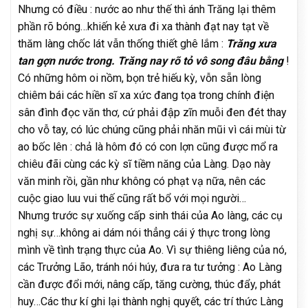
Nhưng có điều : nước ao như thế thì ánh Trăng lại thêm
phần rõ bóng…khiến kẻ xưa đi xa thành đạt nay tạt về
thăm làng chốc lát vẫn thống thiết ghê lắm :
Trăng xưa
tan gợn nước trong. Trăng nay rõ tỏ vô song đâu bằng
!
Có những hôm oi nồm, bọn trẻ hiếu kỳ, vỗn sẵn lòng
chiêm bái các hiền sĩ xa xức đang tọa trong chính điện
sân đình đọc văn thơ, cứ phải đập zĩn muỗi đen đét thay
cho vỗ tay, có lúc chúng cũng phải nhăn mũi vì cái mùi từ
ao bốc lên : chả là hôm đó có con lợn cũng được mổ ra
chiêu đãi cùng các kỳ sĩ tiềm năng của Làng. Dạo này
văn minh rồi, gần như không có phạt vạ nữa, nên các
cuộc giao luu vui thế cũng rất bổ với mọi người…
Nhưng trước sự xuống cấp sinh thái của Ao làng, các cụ
nghị sự…không ai dám nói thẳng cái ý thực trong lòng
mình về tình trạng thực của Ao. Vì sự thiêng liêng của nó,
các Trưởng Lão, tránh nói húy, đưa ra tư tưởng : Ao Làng
cần được đổi mới, nâng cấp, tăng cường, thúc đẩy, phát
huy…Các thư kí ghi lại thành nghị quyết, các trí thức Làng