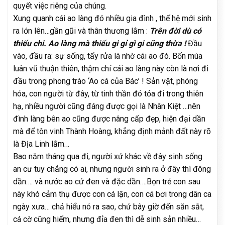
quyết việc riêng của chúng.
Xung quanh cái ao làng đó nhiều gia đình , thế hệ mới sinh
ra lớn lên…gần gũi và thân thương lắm :
Trên đời dù có
thiếu chi. Ao làng mà thiếu gi gỉ gì gi cũng thừa !
Đầu
vào, đầu ra: sự sống, tẩy rửa là nhờ cái ao đó. Bốn mùa
luân vũ thuận thiên, thậm chí cái ao làng này còn là nơi đi
đầu trong phong trào ‘Ao cá của Bác’ ! Sản vật, phóng
hóa, con người từ đây, từ tinh thần đó tỏa đi trong thiên
hạ, nhiều người cũng đáng được gọi là Nhân Kiệt …nên
đình làng bên ao cũng được nâng cấp đẹp, hiện đại dần
mà để tôn vinh Thành Hoàng, khẳng định mảnh đất này rõ
là Địa Linh lắm…
Bao năm tháng qua đi, người xứ khác về đây sinh sống
an cư tuy chẳng có ai, nhưng người sinh ra ở đây thì đông
dần…. và nước ao cứ đen và đặc dần….Bọn trẻ con sau
này khó cảm thụ được con cá lặn, con cá bơi trong dân ca
ngày xưa… chả hiểu nó ra sao, chứ bây giờ đến săn sắt,
cá cờ cũng hiếm, nhưng đỉa đen thì dễ sinh sản nhiều…