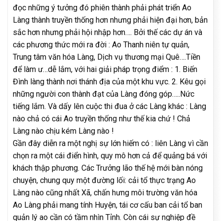
đọc những ý tưởng đó phiên thành phải phát triển Ao
Làng thành truyền thống hơn nhưng phải hiện đại hơn, bản
sắc hơn nhưng phải hội nhập hơn…. Bởi thế các dự án và
các phương thức mới ra đời : Ao Thanh niên tự quản,
Trung tâm văn hóa Làng, Dịch vụ thương mại Quê….Tiền
để làm ư…dễ lắm, với hai giải pháp trọng điểm : 1. Biến
Đình làng thành nơi thánh địa của một khu vực. 2. Kêu gọi
những người con thành đạt của Làng đóng góp…..Nức
tiếng lắm. Và dấy lên cuộc thi đua ở các Làng khác : Làng
nào chả có cái Ao truyền thống như thế kia chứ ! Chả
Làng nào chịu kém Làng nào !
Gần đây diễn ra một nghị sự lớn hiếm có : liên Làng vì cần
chọn ra một cái điển hình, quy mô hơn cả để quảng bá với
khách thập phương. Các Trưởng lão thế hệ mới bàn nóng
chuyện, chung quy một đường lối: cải tổ thực trạng Ao
Làng nào cũng nhất Xã, chấn hưng môi trường văn hóa
Ao Làng phải mang tính Huyện, tái cơ cấu ban cải tổ ban
quản lý ao cần có tầm nhìn Tỉnh. Còn cái sự nghiệp đề