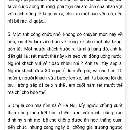
ta về cuộc sống thường, pha trộn cái ám ảnh của nhân vật
với cách sống lê la quán xá, chín xu một hào vốn có, nên
rất bệ rạc, kì quặc…
5. Một anh công chức nhỏ, không có chuyên môn nay về
hưu, xin đến làm việc bảo vệ trông xe cho một nhà hàng,
gần tết. Một người khách bước ra từ nhà hàng đó, anh ta
đến giả lả : rét mướt thế này xin sep vài đồng uống nước.
Người khách vui vẻ : bao nhiêu nhỉ ? Anh ta : tùy sếp a.
Người khách đưa 30 ngàn ( dù miễn phí, và cao hơn 10
ngàn ), người khách vừa bước lên xe, anh ta buông lời dè
bỉu : trông sếp đi xe xịn thế , em cuối năm rét mướt thế
mà chỉ cho bèo thế
6. Chị là con nhà nền nã ở Hà Nội, lấy người chồng xuất
thân nông thôn kết hôn chiến lược với mình…cũng xác
định hy sinh mọi bề cho chồng được ăn học, thăng quan
tiến chức…nhưng càng ngày bị chồng gia trưởng ngược