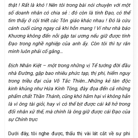
thật ! Rất là khó ! Nên tôi trong bài nói chuyện với một
số doanh nhân có chia sẻ : đó còn là tính Đạo, có thể
tìm thấy ở cội triết các Tôn giáo khác nhau ! Đó là cứu
cánh cuối cùng ngay cả khi hỗn mang ! Ví như nhà báo
Khương không đến nỗi gặp tai ương nếu giữ được tính
Đạo trong nghề nghiệp của anh ấy. Còn tôi thì tự răn
mình luôn phải cố gắng…
Địch Nhân Kiệt – một trong những vị Tể tướng đời đầu
nhà Đường, gặp bao nhiêu phức tạp, thị phi, hiểm nguy
trong triều đại của Võ Tắc Thiên…Những kẻ tàn độc
kinh khủng như Hứa Kính Tông, đày đọa đến cả những
phẩm chất Thần Thánh, cũng khó hãm hại vì không hẳn
là vì ông tài giỏi, hay vì có thể bịt được cái kẽ hở trong
đối nhân xử thế, mà chính là ông giữ được cái Đạo của
sự Chính trực
Dưới đây, tôi nghe được, thấu thị vài lát cắt về sự phi