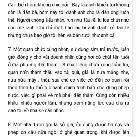
đãi…Đến hôm không chịu nổi : Bây lâu anh khiến tôi không
còn là đàn bà, hôm nay tôi đánh anh cho là đàn ông luôn
thể. Người chồng tiểu nhân, run như tàu rẽ, lu loa chửi như
con mẹ ranh. Chị chỉ mặt: bao lâu bị anh đánh xử tàn tệ
nhưng chưa bao giờ tôi hèn và bẩn tưởi như anh cả.
7. Một quan chức cũng nhớn, sử dụng sim trả trước, luân
giờ, đồng ý cho vài doanh nhân cũng hơi có chút tên tuổi
ở địa phương đến thăm Tết nhà. Uống chưa xong tuần trà,
quan nhìn thẩm thấu vào túi quà, giả lả nửa mắng nhẹ,
nửa hứa mây : thôi, sau chú có việc cứ đến cơ quan rồi
theo trình tự thủ tục hành chính trình báo cho đúng phép
nước, việc gì phải vẽ mà phải đến thăm. Cũng còn nhiều
khâu, nhiều người lắm, nhưng xem năng lực của chú ra
sao tôi về nhà sẽ cân nhắc
8. Một nhà được gọi là sử gia, rồi cũng được tin cậy và
phép cơ cấu nữa ngồi ở ghế quan trọng, khi được lên