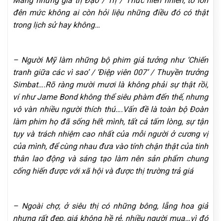
Mang những giá trị Đạo / Trị / Thức hiển nhiên, to lớn
đên mức không ai còn hỏi liệu những điều đó có thật
trong lịch sử hay không…
– Người Mỹ làm những bộ phim giả tưởng như ‘Chiến
tranh giữa các vì sao’ / ‘Điệp viên 007’ / Thuyền trưởng
Simbat….Rõ ràng mười mươi là không phải sự thật rồi,
ví như Jame Bond không thể siêu phàm đến thế, nhưng
vô vàn nhiều người thích thú….Vấn đề là toàn bộ Đoàn
làm phim họ đã sống hết mình, tất cả tấm lòng, sự tận
tụy và trách nhiệm cao nhất của mỗi người ở cương vị
của mình, để cùng nhau đưa vào tính chận thật của tinh
thân lao động và sáng tạo làm nên sản phẩm chung
cống hiến được với xã hội và được thị trường trả giá
– Ngoài chợ, ở siêu thị có những bông, lẵng hoa giả
nhưng rất đẹp, giá không hề rẻ, nhiều người mua…vì đó