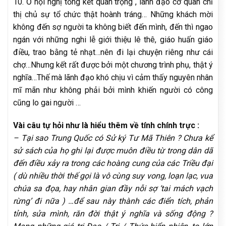
10. Ở hội nghị tổng kết quan trọng , lãnh đạo cơ quan chỉ
thị chủ sự tổ chức thật hoành tráng… Những khách mời
không đến sợ người ta không biết đến mình, đến thì ngao
ngán với những nghi lễ giới thiệu lê thê, giáo huấn giáo
điều, trao bằng tẻ nhạt…nên đi lại chuyện riêng như cái
chợ…Nhưng kết rất được bởi một chương trình phụ, thật ý
nghĩa…Thế mà lãnh đạo khó chịu vì cảm thấy nguyên nhân
mĩ mãn như không phải bởi mình khiến người có công
cũng lo gai người …
Vài câu tự hỏi như là hiểu thêm về tính chính trực :
– Tại sao Trung Quốc có Sử ký Tư Mã Thiên ? Chưa kể
sử sách của họ ghi lại được muôn điều từ trong dân dã
đến điều xảy ra trong các hoàng cung của các Triều đại
( dù nhiều thời thế gọi là vô cùng suy vong, loạn lạc, vua
chúa sa đọa, hay nhân gian đầy nỗi sợ ‘tai mách vạch
rừng’ đi nữa ) …để sau này thành các điển tích, phản
tỉnh, sửa mình, răn đời thật ý nghĩa và sống động ?