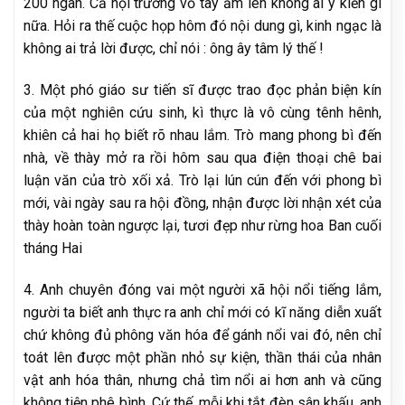
200 ngàn. Cả hội trường vỗ tay ầm lên không ai ý kiến gì
nữa. Hỏi ra thế cuộc họp hôm đó nội dung gì, kinh ngạc là
không ai trả lời được, chỉ nói : ông ây tâm lý thế !
3. Một phó giáo sư tiến sĩ được trao đọc phản biện kín
của một nghiên cứu sinh, kì thực là vô cùng tênh hênh,
khiên cả hai họ biết rõ nhau lắm. Trò mang phong bì đến
nhà, về thày mở ra rồi hôm sau qua điện thoại chê bai
luận văn của trò xối xả. Trò lại lún cún đến với phong bì
mới, vài ngày sau ra hội đồng, nhận được lời nhận xét của
thày hoàn toàn ngược lại, tươi đẹp như rừng hoa Ban cuối
tháng Hai
4. Anh chuyên đóng vai một người xã hội nổi tiếng lắm,
người ta biết anh thực ra anh chỉ mới có kĩ năng diễn xuất
chứ không đủ phông văn hóa để gánh nổi vai đó, nên chỉ
toát lên được một phần nhỏ sự kiện, thần thái của nhân
vật anh hóa thân, nhưng chả tìm nổi ai hơn anh và cũng
không tiện phê bình. Cứ thế, mỗi khi tắt đèn sân khấu, anh