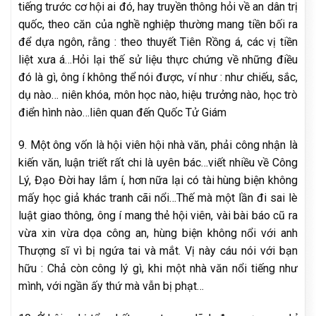
tiếng trước cơ hội ai đó, hay truyền thông hỏi về an dân trị
quốc, theo căn của nghề nghiệp thường mang tiền bối ra
để dựa ngôn, rằng : theo thuyết Tiên Rồng á, các vị tiền
liệt xưa á…Hỏi lại thế sử liệu thực chứng về những điều
đó là gì, ông í không thể nói được, ví như : như chiếu, sắc,
dụ nào… niên khóa, môn học nào, hiệu trưởng nào, học trò
điển hình nào…liên quan đến Quốc Tử Giám
9. Một ông vốn là hội viên hội nhà văn, phải công nhận là
kiến văn, luận triết rất chi là uyên bác…viết nhiều về Công
Lý, Đạo Đời hay lắm í, hơn nữa lại có tài hùng biện không
mấy học giả khác tranh cãi nổi…Thế mà một lần đi sai lè
luật giao thông, ông í mang thẻ hội viên, vài bài báo cũ ra
vừa xin vừa dọa công an, hùng biện không nổi với anh
Thượng sĩ vì bị ngứa tai và mắt. Vị này cáu nói với bạn
hữu : Chả còn công lý gì, khi một nhà văn nổi tiếng như
mình, với ngần ấy thứ mà vẫn bị phạt…