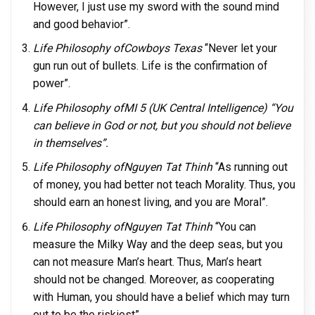
However, I just use my sword with the sound mind
and good behavior”.
Life Philosophy ofCowboys Texas
“Never let your
gun run out of bullets. Life is the confirmation of
power”.
Life Philosophy ofMI 5 (UK Central Intelligence)
“You
can believe in God or not, but you should not believe
in themselves”.
Life Philosophy ofNguyen Tat Thinh
“As running out
of money, you had better not teach Morality. Thus, you
should earn an honest living, and you are Moral”.
Life Philosophy ofNguyen Tat Thinh
“You can
measure the Milky Way and the deep seas, but you
can not measure Man’s heart. Thus, Man’s heart
should not be changed. Moreover, as cooperating
with Human, you should have a belief which may turn
out to be the riskiest”.