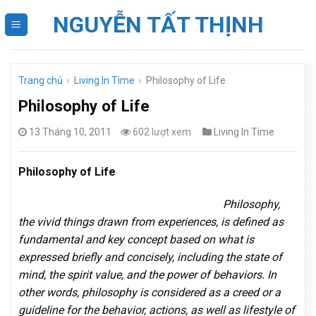
Skip
NGUYỄN TẤT THỊNH
to
content
Trang chủ
›
Living In Time
›
Philosophy of Life
Philosophy of Life
13 Tháng 10, 2011
602 lượt xem
Living In Time
Philosophy of Life
Philosophy,
the vivid things drawn from experiences, is defined as
fundamental and key concept based on what is
expressed briefly and concisely, including the state of
mind, the spirit value, and the power of behaviors. In
other words, philosophy is considered as a creed or a
guideline for the behavior, actions, as well as lifestyle of