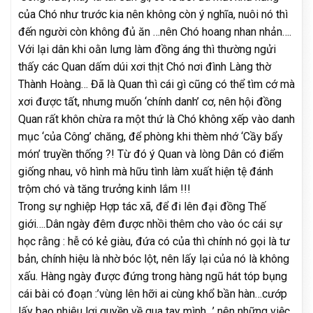
của Chó như trước kia nên không còn ý nghĩa, nuôi nó thì
đến người còn không đủ ăn …nên Chó hoang nhan nhản….
Với lại dân khi oằn lưng làm đồng áng thì thường ngửi
thấy các Quan dấm dúi xơi thịt Chó nơi đình Làng thờ
Thành Hoàng… Đã là Quan thì cái gì cũng có thể tìm cớ mà
xơi được tất, nhưng muốn ‘chính danh’ cơ, nên hội đồng
Quan rất khôn chừa ra một thứ là Chó không xếp vào danh
mục ‘của Công’ chăng, để phòng khi thèm nhớ ‘Cầy bẩy
món’ truyền thống ?! Từ đó ý Quan và lòng Dân có điểm
giống nhau, vô hình mà hữu tình làm xuất hiện tệ đánh
trộm chó và tăng trưởng kinh lắm !!!
Trong sự nghiệp Hợp tác xã, để đi lên đại đồng Thế
giới….Dân ngày đêm được nhồi thêm cho vào óc cái sự
học rằng : hễ có kẻ giàu, đứa có của thì chính nó gọi là tư
bản, chính hiệu là nhờ bóc lột, nên lấy lại của nó là không
xấu. Hàng ngày được đứng trong hàng ngũ hát tóp bụng
cái bài có đoạn :’vùng lên hỡi ai cùng khổ bần hàn…cướp
lấy bao nhiêu lợi quyền về qua tay mình…’ nên những việc