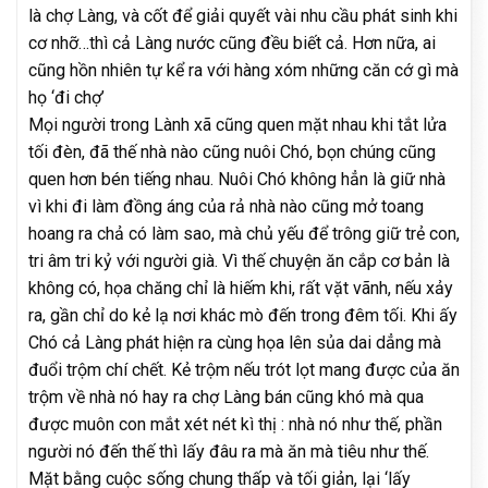
là chợ Làng, và cốt để giải quyết vài nhu cầu phát sinh khi
cơ nhỡ…thì cả Làng nước cũng đều biết cả. Hơn nữa, ai
cũng hồn nhiên tự kể ra với hàng xóm những căn cớ gì mà
họ ‘đi chợ’
Mọi người trong Lành xã cũng quen mặt nhau khi tắt lửa
tối đèn, đã thế nhà nào cũng nuôi Chó, bọn chúng cũng
quen hơn bén tiếng nhau. Nuôi Chó không hẳn là giữ nhà
vì khi đi làm đồng áng của rả nhà nào cũng mở toang
hoang ra chả có làm sao, mà chủ yếu để trông giữ trẻ con,
tri âm tri kỷ với người già. Vì thế chuyện ăn cắp cơ bản là
không có, họa chăng chỉ là hiếm khi, rất vặt vãnh, nếu xảy
ra, gần chỉ do kẻ lạ nơi khác mò đến trong đêm tối. Khi ấy
Chó cả Làng phát hiện ra cùng họa lên sủa dai dẳng mà
đuổi trộm chí chết. Kẻ trộm nếu trót lọt mang được của ăn
trộm về nhà nó hay ra chợ Làng bán cũng khó mà qua
được muôn con mắt xét nét kì thị : nhà nó như thế, phần
người nó đến thế thì lấy đâu ra mà ăn mà tiêu như thế.
Mặt bằng cuộc sống chung thấp và tối giản, lại ‘lấy