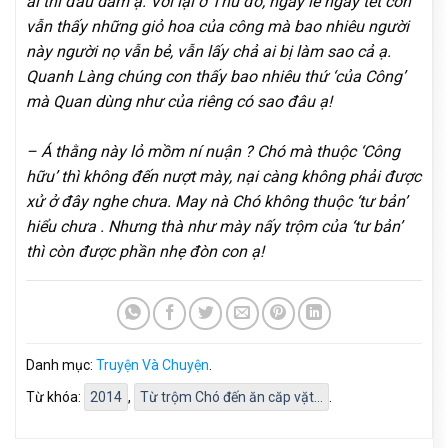
ai thì đâu dám ạ. Với lại ở Thủ đô, ngày lễ ngày tết con
vẫn thấy những giỏ hoa của công mà bao nhiêu người
này người nọ vẫn bẻ, vẫn lấy chả ai bị làm sao cả ạ.
Quanh Làng chúng con thấy bao nhiêu thứ ‘của Công’
mà Quan dùng như của riêng có sao đâu ạ!
– Á thằng này lỏ mồm ní nuận ? Chó mà thuộc ‘Công
hữu’ thì không đến nượt mày, nại càng không phải được
xử ở đây nghe chưa. May nà Chó không thuộc ‘tư bản’
hiểu chưa . Nhưng thà như mày nấy trộm của ‘tư bản’
thì còn được phần nhẹ đòn con ạ!
Danh mục:
Truyện Và Chuyện
.
Từ khóa:
2014
,
Từ trộm Chó đến ăn căp vặt...
.