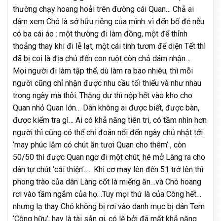
thường chạy hoang hoải trên đường cái Quan… Chả ai
dám xem Chó là sở hữu riêng của mình..vì đến bố đẻ nếu
có ba cái áo : một thường đi làm đồng, một để thỉnh
thoảng thay khi đi lễ lạt, một cái tinh tươm để diện Tết thì
đã bị coi là địa chủ đến con ruột còn chả dám nhận…
Mọi người đi làm tập thể, dù làm ra bao nhiêu, thì mỗi
người cũng chỉ nhận được nhu cầu tối thiểu và như nhau
trong ngày mà thôi. Thặng dư thì nộp hết vào kho cho
Quan nhỏ Quan lớn… Dân không ai được biết, được bàn,
được kiểm tra gì… Ai có khả năng tiên tri, có tầm nhìn hơn
người thì cũng có thể chỉ đoán nổi đến ngày chủ nhật tới
‘may phúc lắm có chút ăn tươi Quan cho thêm’ , còn
50/50 thì được Quan ngơ đi một chút, hé mở Làng ra cho
dân tự chút ‘cải thiện’….. Khi cơ may lên đến 51 trở lên thì
phong trào của dân Làng cốt là miếng ăn…và Chó hoang
rơi vào tầm ngắm của họ…Tuy mọi thứ là của Công hết…
nhưng lạ thay Chó không bị rơi vào danh mục bị dán Tem
‘Công hữu’, hay là tài sản gi, có lẽ bởi đã mất khả năng