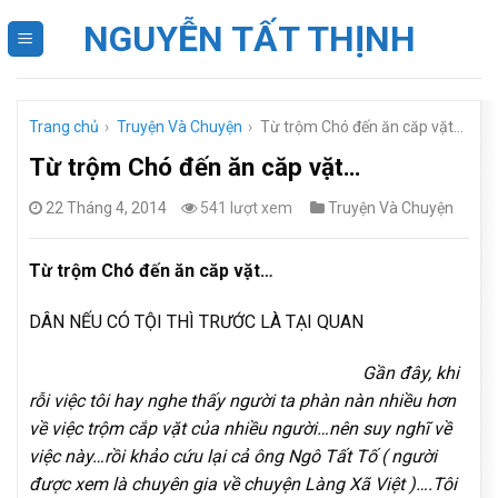
Skip
NGUYỄN TẤT THỊNH
to
content
Trang chủ
›
Truyện Và Chuyện
›
Từ trộm Chó đến ăn căp vặt…
Từ trộm Chó đến ăn căp vặt…
22 Tháng 4, 2014
541 lượt xem
Truyện Và Chuyện
Từ trộm Chó đến ăn căp vặt…
DÂN NẾU CÓ TỘI THÌ TRƯỚC LÀ TẠI QUAN
Gần đây, khi
rỗi việc tôi hay nghe thấy người ta phàn nàn nhiều hơn
về việc trộm cắp vặt của nhiều người…nên suy nghĩ về
việc này…rồi khảo cứu lại cả ông Ngô Tất Tố ( người
được xem là chuyên gia về chuyện Làng Xã Việt )….Tôi