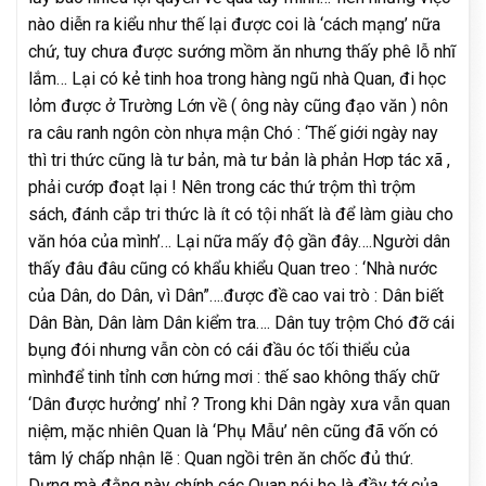
nào diễn ra kiểu như thế lại được coi là ‘cách mạng’ nữa
chứ, tuy chưa được sướng mồm ăn nhưng thấy phê lỗ nhĩ
lắm… Lại có kẻ tinh hoa trong hàng ngũ nhà Quan, đi học
lỏm được ở Trường Lớn về ( ông này cũng đạo văn ) nôn
ra câu ranh ngôn còn nhựa mận Chó : ‘Thế giới ngày nay
thì tri thức cũng là tư bản, mà tư bản là phản Hơp tác xã ,
phải cướp đoạt lại ! Nên trong các thứ trộm thì trộm
sách, đánh cắp tri thức là ít có tội nhất là để làm giàu cho
văn hóa của mình’… Lại nữa mấy độ gần đây….Người dân
thấy đâu đâu cũng có khẩu khiểu Quan treo : ‘Nhà nước
của Dân, do Dân, vì Dân”….được đề cao vai trò : Dân biết
Dân Bàn, Dân làm Dân kiểm tra…. Dân tuy trộm Chó đỡ cái
bụng đói nhưng vẫn còn có cái đầu óc tối thiểu của
mìnhđể tinh tỉnh cơn hứng mơi : thế sao không thấy chữ
‘Dân được hưởng’ nhỉ ? Trong khi Dân ngày xưa vẫn quan
niệm, mặc nhiên Quan là ‘Phụ Mẫu’ nên cũng đã vốn có
tâm lý chấp nhận lẽ : Quan ngồi trên ăn chốc đủ thứ.
Dưng mà đằng này chính các Quan nói họ là đầy tớ của