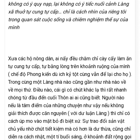
không có ý quy nạp, lại không có ý tiếc nuối cảnh Làng
xã thuở tự cung tự cấp… chỉ là cách nhìn của riêng tôi
trong quan sát cuộc sống và chiêm nghiệm thế sự của
mình
Xưa các hộ nông dân, ai nấy đều chăm chỉ cày cấy làm ăn
tự cung tự cấp, tự bằng lòng trên khoảnh ruộng của mình
( chế độ Phong kiến dù ich kỷ tột cùng vẫn để lại cho họ ).
Trong cùng một Làng nhà nào cũng gần như nhà nào về
về mọi thứ. Điều nào, cái gì có chút khác lạ thì rất nhanh
chóng từ đầu đến cuối Thôn ai ai cũng biết. Người nào
nếu là tâm điểm của những chuyện như vậy nếu không
giải thích được căn nguyên ( với dư luận Làng ) thì chỉ có
cách úp mo vào mặt bỏ đi biệt xứ. Sự trao đổi sản vật
chủ yếu nhờ chút tiết kiệm mà có hơn là dư thừa, cũng chỉ
diễn ra cách nhật, một tí buổi sáng, ở khoảnh đất rộng gọi