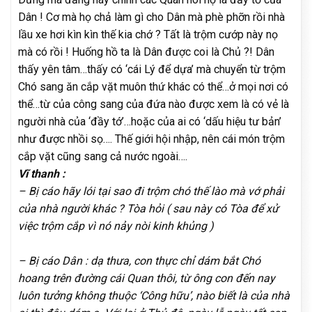
Dân ! Cơ mà họ chả làm gì cho Dân mà phè phỡn rồi nhà
lầu xe hơi kìn kìn thế kia chớ ? Tất là trộm cướp này nọ
mà có rồi ! Huống hồ ta là Dân được coi là Chủ ?! Dân
thấy yên tâm…thấy có ‘cái Lý để dựa’ mà chuyển từ trộm
Chó sang ăn cắp vặt muôn thứ khác có thể…ở mọi nơi có
thể…từ của công sang của đứa nào được xem là có vẻ là
người nhà của ‘đầy tớ’…hoặc của ai có ‘dấu hiệu tư bản’
như được nhồi sọ…. Thế giới hội nhập, nên cái món trộm
cắp vặt cũng sang cả nước ngoài….
Vĩ thanh :
– Bị cáo hãy lói tại sao đi trộm chó thế lào mà vớ phải
của nhà người khác ? Tòa hỏi ( sau này có Tòa để xử
việc trộm cắp vì nó nảy nòi kinh khủng )
– Bị cáo Dân : dạ thưa, con thực chỉ dám bắt Chó
hoang trên đường cái Quan thôi, từ ông con đến nay
luôn tưởng không thuộc ‘Công hữu’, nào biết là của nhà