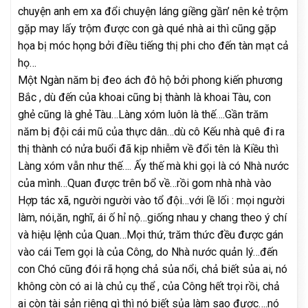
chuyện anh em xa đổi chuyện láng giềng gần’ nên kẻ trộm
gặp may lấy trộm được con gà qué nhà ai thì cũng gặp
họa bị móc họng bởi điều tiếng thị phi cho đến tàn mạt cả
họ…
Một Ngàn năm bị đeo ách đô hộ bởi phong kiến phương
Bắc , dù đến của khoai cũng bị thành là khoai Tàu, con
ghẻ cũng là ghẻ Tàu…Làng xóm luôn là thế….Gần trăm
năm bị đội cái mũ của thực dân…dù cô Kếu nhà quê đi ra
thị thành có nửa buổi đã kịp nhiễm về đổi tên là Kiều thì
Làng xóm vẫn như thế…. Ấy thế mà khi gọi là có Nhà nước
của mình…Quan được trên bổ về…rồi gom nhà nhà vào
Hợp tác xã, người người vào tổ đội…với lề lối : mọi người
làm, nói,ăn, nghĩ, ái ố hỉ nộ…giống nhau y chang theo ý chí
và hiệu lệnh của Quan…Mọi thứ, trăm thức đều được gán
vào cái Tem gọi là của Công, do Nhà nước quản lý…đến
con Chó cũng đói rã họng chả sủa nổi, chả biết sủa ai, nó
không còn có ai là chủ cụ thể , của Công hết trọi rồi, chả
ai còn tài sản riêng gì thì nó biết sủa làm sao được….nó