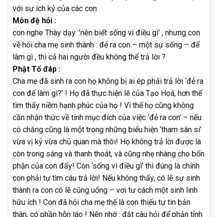
với sự ích kỷ của các con
Môn đệ hỏi :
con nghe Thày dạy :’nên biết sống vì điều gì’ , nhưng con
về hỏi cha mẹ sinh thành : đẻ ra con – một sự sống – để
làm gì , thì cả hai người đều không thể trả lời ?
Phật Tổ đáp :
Cha mẹ đã sinh ra con họ không bị ai ép phải trả lời ‘đẻ ra
con để làm gì?’ ! Họ đã thực hiện lẽ của Tạo Hoá, hơn thế
tìm thấy niềm hạnh phúc của họ ! Vì thế họ cũng không
cần nhận thức về tính mục đích của việc ‘đẻ ra con’ – nếu
có chăng cũng là một trong những biểu hiện ‘tham sân si’
vừa vị kỷ vừa chủ quan mà thôi! Họ không trả lời được là
còn trong sáng và thanh thoát, và cũng nhẹ nhàng cho bổn
phận của con đấy! Còn ‘sống vì điều gì’ thì đúng là chính
con phải tự tìm câu trả lời! Nếu không thấy, có lẽ sự sinh
thành ra con có lẽ cũng uổng – vơi tư cách một sinh linh
hữu ích ! Con đã hỏi cha mẹ thế là con thiếu tự tin bản
thân, có phần hỗn láo ! Nên nhớ : đặt câu hỏi để phản tỉnh