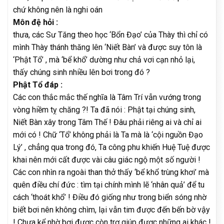
chứ không nên là nghi oán
Môn đệ hỏi :
thưa, các Sư Tăng theo học ‘Bổn Đạo’ của Thày thì chỉ có
mình Thày thánh thăng lên ‘Niết Bàn’ và được suy tôn là
‘Phật Tổ’ , mà ‘bể khổ’ dường như chả vơi cạn nhỏ lại,
thấy chúng sinh nhiều lên bơi trong đó ?
Phật Tổ đáp :
Các con thắc mắc thế nghĩa là Tâm Trí vẫn vướng trong
vòng hiềm tỵ chăng ?! Ta đã nói : Phật tại chúng sinh,
Niết Bàn xây trong Tâm Thế ! Đâu phải riêng ai và chỉ ai
mới có ! Chữ ‘Tổ’ không phải là Ta mà là ‘cội nguồn Đạo
Lý’ , chẳng qua trong đó, Ta công phu khiến Huệ Tuệ được
khai nên mới cất được vài câu giác ngộ một số người !
Các con nhìn ra ngoài than thở thấy ‘bể khổ trùng khơi’ mà
quên điều chí đức : tìm tại chính mình lẽ ‘nhân quả’ để tu
cách ‘thoát khổ’ ! Điều đó giống như trong biển sóng nhờ
biết bơi nên không chìm, lại vẫn tim được đến bến bờ vậy
! Chưa kể nhờ bơi được còn trợ giúp được những ai khác !