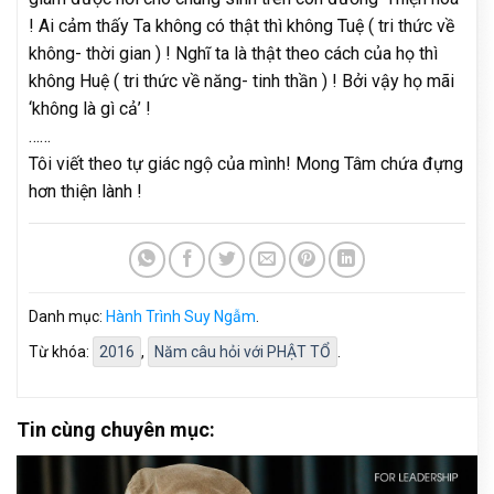
! Ai cảm thấy Ta không có thật thì không Tuệ ( tri thức về
không- thời gian ) ! Nghĩ ta là thật theo cách của họ thì
không Huệ ( tri thức về năng- tinh thần ) ! Bởi vậy họ mãi
‘không là gì cả’ !
……
Tôi viết theo tự giác ngộ của mình! Mong Tâm chứa đựng
hơn thiện lành !
Danh mục:
Hành Trình Suy Ngẫm
.
Từ khóa:
2016
,
Năm câu hỏi với PHẬT TỔ
.
Tin cùng chuyên mục: