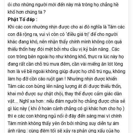
ỏi cho những người mới đến này mà trông họ chẳng hề
khổ hơn chúng ta ?
Phật Tổ đáp :
Khi các con nhường nhịn được cho ai đó nghĩa là Tâm các
con đã rộng ra, vui vì còn có ‘điều giá trị’ để cho người
khác đang khó, nên nhận thấy chính mình không còn quá
thiếu thốn hay đói mệt bởi nhu cầu vị kỷ bản năng . Các
con trông bên ngoài họ như không khổ, thực ra lúc này họ
đang rất cần chỗ trú mưa đêm, cần vài miếng ăn lót lòng
hơn là vẻ bề ngoài không giúp được họ chỗ trú ngụ, không
làm họ đỡ cồn cào ruột gan ! Nhường nhịn được khiến
Tâm các con bừng lên năng lượng át đi được thiếu thốn,
khai mở được sự chật chội, thay thế được cảm giác dằn
vặt…. Nghĩ xa hơn : nếu đám người họ chẳng được chia sẻ
gì lúc này ( khi ở hoàn cảnh chẳng có gì khác hơn cho họ )
thì e các con không ngủ nổi ở đây đến sáng mai vì chính
Tâm mình không thấy yên ổn bởi những suy diễn tự ám
ảnh rằng : cùng đêm tối sẽ xảy ra phản ứng xấu của họ