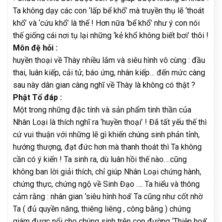
Ta không dạy các con ‘lấp bể khổ’ mà truyền thụ lẽ ‘thoát
khổ’ và ‘cứu khổ’ là thế ! Hơn nữa ‘bể khổ’ như ý con nói
thế giống cái nơi tụ lại những ‘kẻ khổ không biết bơi’ thôi !
Môn đệ hỏi :
huyền thoại về Thày nhiều lắm và siêu hình vô cùng : đầu
thai, luân kiếp, cải tử, báo ứng, nhân kiếp… đến mức càng
sau này dân gian càng nghĩ về Thày là không có thật ?
Phật Tổ đáp :
Một trong những đặc tính và sản phẩm tinh thần của
Nhân Loại là thích nghĩ ra ‘huyền thoại’ ! Đã tất yếu thế thì
cứ vui thuận với những lẽ gì khiến chúng sinh phản tỉnh,
hướng thượng, đạt đức hơn mà thanh thoát thì Ta không
cần có ý kiến ! Ta sinh ra, dù luân hồi thế nào….cũng
không ban lời giải thích, chỉ giúp Nhân Loại chứng hành,
chứng thực, chứng ngộ về Sinh Đạo …. Ta hiểu và thông
cảm rằng : nhân gian ‘siêu hình hoá’ Ta cũng như cốt nhờ
Ta ( đủ quyền năng, thiêng liêng , công bằng ) chứng
giám được nổi cho chúng sinh trên con đường ‘Thiện hoá’