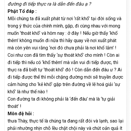
đường đi tiếp thực ra là dẫn đến đâu ạ ?
Phật Tổ đáp :
Mỗi chúng ta đã xuất phát từ nơi ‘rất khổ’ tại đời sống và
trong ý thức của chính mình, gặp, đi cùng nhau với mong
muốn ‘thoát khổ’ và hôm nay : ở đây ! Nếu giờ thấy ‘khổ
thêm’ không muốn đi nữa thì hãy quay về nơi xuất phát
mà còn yên vui rằng ‘nơi đó chưa phải là nơi khổ lắm’ !
Coi như con đã tìm thấy ‘sự thoát khổ’ cho mình ! Còn ai
đi tiếp thì nếu có ‘khổ thêm’ mà vẫn vui đi tiếp được, thì
thực ra đã biết tự ‘thoát khổ’ đó ! Còn dẫn đến đâu ư ? Ai
đi tiếp được thế thì mỗi chặng đường mới sẽ truyền được
cảm hứng cho ‘kẻ khổ’ gặp trên đường về lẽ hoá giải ‘sự
khổ’ là như thế nào !
Con đường ta đi không phải là ‘đến đâu’ mà là ‘tự giải
thoát’ !
Môn đệ hỏi :
thưa Thày, thực tế là chúng ta đang rất đói và lạnh, sao lại
phải nhường nhịn chỗ lều chật chội này và chút oản quả ít