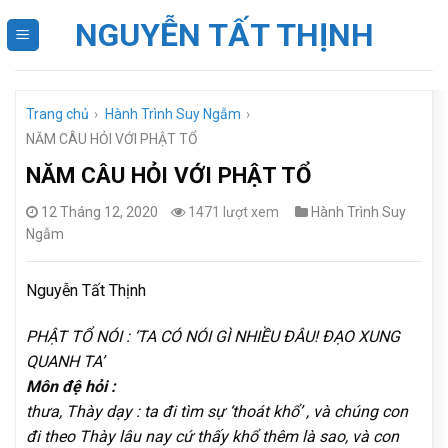
Skip
NGUYỄN TẤT THỊNH
to
content
Trang chủ
›
Hành Trình Suy Ngẫm
›
NĂM CÂU HỎI VỚI PHẬT TỔ
NĂM CÂU HỎI VỚI PHẬT TỔ
12 Tháng 12, 2020
1471 lượt xem
Hành Trình Suy
Ngẫm
Nguyễn Tất Thịnh
PHẬT TỔ NÓI : ‘TA CÓ NÓI GÌ NHIỀU ĐÂU! ĐẠO XUNG
QUANH TA’
Môn đệ hỏi :
thưa, Thày dạy : ta đi tìm sự ‘thoát khổ’ , và chúng con
đi theo Thày lâu nay cứ thấy khổ thêm là sao, và con