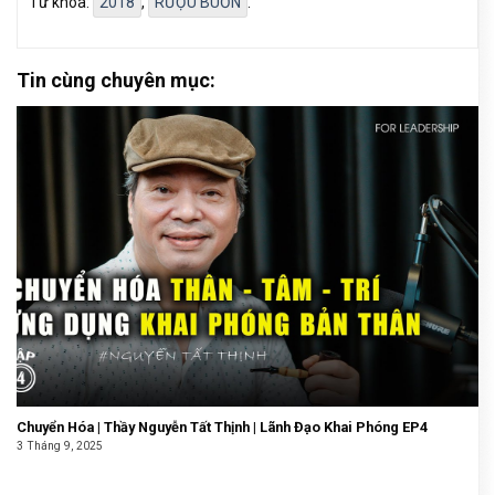
Từ khóa:
2018
,
RƯỢU BUỒN
.
Tin cùng chuyên mục:
Chuyển Hóa | Thầy Nguyễn Tất Thịnh | Lãnh Đạo Khai Phóng EP4
3 Tháng 9, 2025