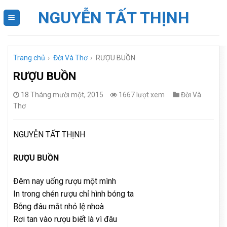
Skip
NGUYỄN TẤT THỊNH
to
content
Trang chủ
›
Đời Và Thơ
›
RƯỢU BUỒN
RƯỢU BUỒN
18 Tháng mười một, 2015
1667 lượt xem
Đời Và
Thơ
NGUYỄN TẤT THỊNH
RƯỢU BUỒN
Đêm nay uống rượu một mình
In trong chén rượu chỉ hình bóng ta
Bỗng đâu mắt nhỏ lệ nhoà
Rơi tan vào rượu biết là vì đâu