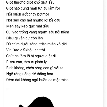
Giọt thương giọt khổ giọt sầu
Giọt nào cũng mặn từ lâu lắm rồi
Nỗi buồn đốt cháy bờ môi
Nói sao cho hết những lời bề dâu
Men say kéo gục mái đầu
Cúi vào trống vắng ngấm sâu nỗi niềm
Điều gì vẫn cứ cộn lên
Dù chìm dưới sóng triền miên xô đời
Vin Đạo để khỏi lạc trôi
Chút sa lầm lỡ bị người giật đi
Rượu cạn, tâm trí phân ly
Bình không, chén rỗng còn gì với ta
Ngỡ rằng uống để thăng hoa
Đêm dài không ngủ buồn sa một mình