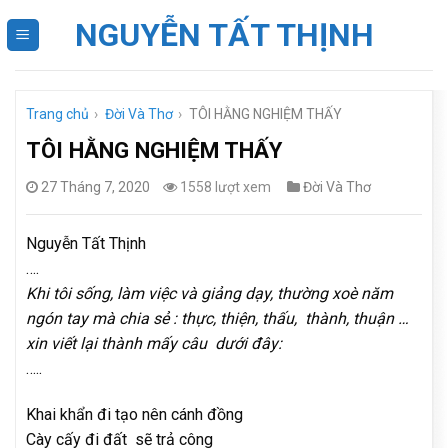
Skip
NGUYỄN TẤT THỊNH
to
content
Trang chủ
›
Đời Và Thơ
›
TÔI HẰNG NGHIỆM THẤY
TÔI HẰNG NGHIỆM THẤY
27 Tháng 7, 2020
1558 lượt xem
Đời Và Thơ
Nguyễn Tất Thịnh
….
Khi tôi sống, làm việc và giảng dạy, thường xoè năm
ngón tay mà chia sẻ : thực, thiện, thấu, thành, thuận …
xin viết lại thành mấy câu dưới đây:
…..
Khai khẩn đi tạo nên cánh đồng
Cày cấy đi đất sẽ trả công