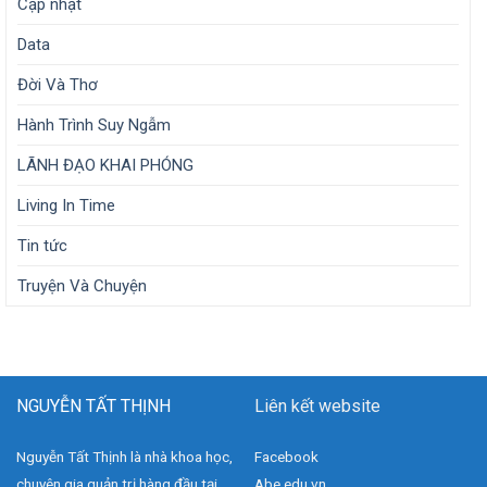
Cập nhật
Data
Đời Và Thơ
Hành Trình Suy Ngẫm
LÃNH ĐẠO KHAI PHÓNG
Living In Time
Tin tức
Truyện Và Chuyện
NGUYỄN TẤT THỊNH
Liên kết website
Nguyễn Tất Thịnh là nhà khoa học,
Facebook
chuyên gia quản trị hàng đầu tại
Abe.edu.vn