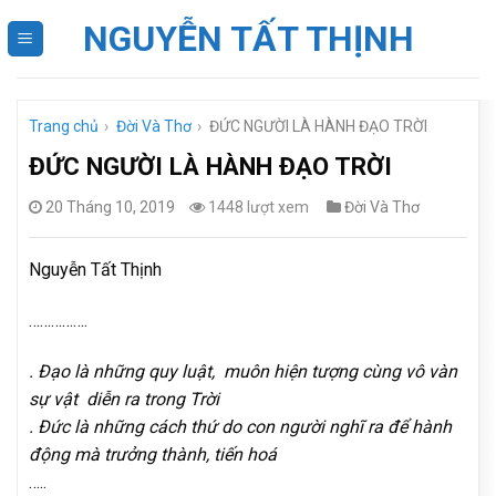
Skip
NGUYỄN TẤT THỊNH
to
content
Trang chủ
›
Đời Và Thơ
›
ĐỨC NGƯỜI LÀ HÀNH ĐẠO TRỜI
ĐỨC NGƯỜI LÀ HÀNH ĐẠO TRỜI
20 Tháng 10, 2019
1448 lượt xem
Đời Và Thơ
Nguyễn Tất Thịnh
…………….
. Đạo là những quy luật, muôn hiện tượng cùng vô vàn
sự vật diễn ra trong Trời
. Đức là những cách thứ do con người nghĩ ra để hành
động mà trưởng thành, tiến hoá
…..